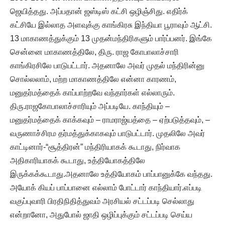
ஜெயித்தது. அப்பதான் ஜஸ்டிஸ் கட்சி ஒழிஞ்சிது. எதிர்க்
கட்சியே இல்லாத அளவுக்கு காங்கிரசு இந்தியா பூராவும் ஆட்சி.
13 மாகாணத்துக்கும் 13 முதன்மந்திரிகளும் பார்ப்பனர். இங்கே
சென்னை மாகாணத்திலே, திரு. ராஜ கோபாலாச்சாரி
காங்கிரசிலே பாடுபட்டார். அதனாலே அவர் முதல் மந்திரின்னு
சொல்லலாம், மற்ற மாகாணத்திலே என்னா காரணம்,
மனுதர்மத்தைக் காப்பாற்றவே வந்தார்கள் எல்லாரும்.
திரு.ராஜகோபாலாச்சாரியும் அப்படியே. காந்தியும் –
மனுதர்மத்தைக் காக்கவும் – ராமராஜ்யத்தை – ஏற்படுத்தவும், –
வருணாச்சிரம தர்மத்துக்காகவும் பாடுபட்டார். முதலிலே அவர்
காட்டினார்-“சூத்திரன்” மந்திரியாகக் கூடாது, நிர்வாக
அதிகாரியாகக் கூடாது, உத்தியோகத்திலே
இருக்கக்கூடாது.அதனாலே உத்தியோகம் பாப்பானுக்கே வந்தது.
அயோக் கியப் பாப்பானை எல்லாம் போட்டார் காந்தியார்.எப்படி
வகுப்புவாரி பிரதிநிதித்துவம் அரசியல் சட்டப்படி செல்லாது
என்றானோ, அதுபோல் ஜாதி ஒழிப்புக்கும் சட்டப்படி செய்ய