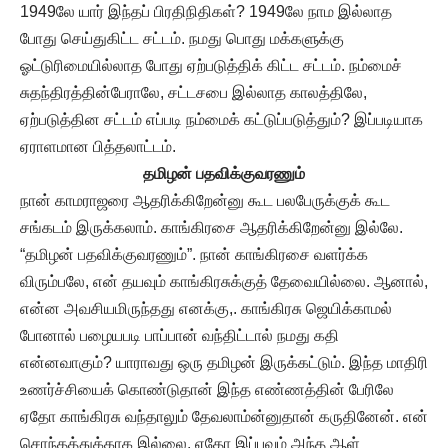
1949லே யார் இந்தப் பிரதிநிதிகள்? 1949லே நாம இல்லாத
போது செய்துகிட்ட சட்டம். நமது பொது மக்களுக்கு
ஓட்டுரிமையில்லாத போது ஏற்படுத்திக் கிட்ட சட்டம். நம்மைச்
சுதந்திரத்தின்பேராலே, சட்டசபை இல்லாத காலத்திலே,
ஏற்படுத்தின சட்டம் எப்படி நம்மைக் கட்டுப்படுத்தும்? இப்படியாக
ஏராளமான பித்தலாட்டம்.
தமிழன் பதவிக்குவரணும்
நான் காமராஜரை ஆதரிக்கிறேன்னு கூட பலபேருக்குக் கூட
சங்கடம் இருக்கலாம். காங்கிரசை ஆதரிக்கிறேன்னு இல்லே.
“தமிழன் பதவிக்குவரணும்”. நான் காங்கிரசை வளர்க்க
விரும்பலே, என் தயவும் காங்கிரசுக்குத் தேவையில்லை. ஆனால்,
என்ன அவசியமிருந்தது எனக்கு,. காங்கிரசு ஜெயிக்காமல்
போனால் பழையபடி பாப்பான் வந்திட்டால் நமது கதி
என்னவாகும்? யாராவது ஒரு தமிழன் இருக்கட்டும். இந்த மாதிரி
உணர்ச்சியைக் கொண்டுதான் இந்த எண்ணத்தின் பேரிலே
ஏதோ காங்கிரசு வந்தாலும் தேவலாம்ன்னுதான் கருதினேன். என்
சொந்தத்துக்காக இல்லை. ஏதோ இப்பவும் அந்த ஆள்