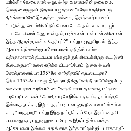
பார்க்கிற வேலைதான் அது. அந்த இலாகாவின் தலைமை.
இதை வைத்துகிட்டுதான் எழுதறான் “சுதேசமித்திரன் பத்
திரிக்கையிலே” இவருக்கு முன்னாடி இருந்தவர் யாரைப்
போடுன்னு சொல்லிவிட்டுப் போனாரோ அதன்படி காம ராஜர்
போடலே. அவன் அனுபவஸ்தன், படிச்சவன் பாஸ் பண்ணினவன்.
இந்த ஆளுக்கு என்ன தெரியும்?” என்று எழுதுகிறான். இந்த
ஆணவம் நிலைக்குமா? காமராசர் ஒழிஞ்சி நாங்க
வந்தோமானால் நியாயமா உங்களுக்குக் கிடைக்கிறது கூட இனி
கிடைக்குமா? தலை எடுக்க விடமாட்டோம், இதை அவன்
சொல்றானைய்யா 1957லே ‘காந்திநாடு’ ஏற்புடையதா?
இந்த 1957-லேயாவது இந்த நாட்டுக்கு “காந்தி நாடு”ன்னு பேரு
வைச்சா நான் வரவேற்பேன். “காந்தி-சகாப்தமானாலும்” நான்
வரவேற்பேன். ஏன்? அஸ்திவாரமே இல்லாத நமக்கு, சம்பந்தமே
இல்லாத நமக்கு, இழிவு தரும்படியான ஒரு நிலைமையில் உள்ள
பேரு “பாரதநாடு” என்று இந்த நாட்டுக் குப் பேரு இருப்பதைவிட
யாராவது ஒரு மனுஷனுடைய பேராக இருப்பதில் எனக்கு
ஆட்சேபனை இல்லை. எதுக் காக இந்த நாட்டுக்குப் “பாரதநாடு”-