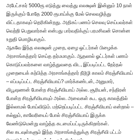
அபேட்சகர் 5000ரூ எடுத்து வைத்து எலக்ஷன் இன்னும் 10 நாள்
இருக்கும் போதே 2000 ரூபாய்க்கு மேல் செலவழித்து
விட்டதாகவும் தெரிகின்றது. அதிகப் பணம் செலவு செய்பவர்கள்
வெற்றி பெறுவார்கள் என்பது பார்வதிக்குப் பரமசிவன் சொன்ன
உறுதி மொழியாகும்.
ஆகவே இந்த எலக்ஷன் முறை, ஏழை ஒட்டர்கள் பிழைக்க
அரசாங்கத்தார் செய்த தர்மமாகும். ஆதலால் ஓட்டர்கள் பணம்
கொடுப்பவர்களை வாழ்த்துவதை விட, இப்படிப்பட்ட தேர்தல்
முறையைக் கற்பித்த அரசாங்கத்தார் நீடூழி காலம் சிரஞ்சீவியாய்
– எப்படிப்பட்ட சிரஞ்சீவியாய்? மார்க்கண்டன், அனுமார்,
விபூஷணன் போன்ற சிரஞ்சீவியாய் அல்ல. சூரியன், சந்திரன்
போன்ற சிரஞ்சீவியாயும் அல்ல. அவைகள் கூட ஒரு காலத்தில்
இல்லாமல் போய்விடும். மற்றெப்படிப்பட்ட சிரஞ்சீவியாய் என்றால் –
கல்லும், காவேரியைப் போல் சிரஞ்சீவியாய் இருக்க
வேண்டுமென்று வாழ்த்த கடமைப்பட்டிருக்கிறார்கள்.
சில கடவுள்களும் இந்த அரசாங்கத்துக்கு சிரஞ்சீவி பட்டம்