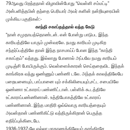
79ஆவது பிறந்தநாள் விழாவின்போது “வெள்ளி சம்மட்டி”
அன்பளித்தபின் தந்தை பெரியார் அவர் களின் நன்றியுரையின்
முக்கிய பகுதிகள்:-
காந்தி சகாப்தத்தால் வந்த கேடு
“நான் சமுதாயத்தொண்டன். என் போன்று பாடுபட இந்த
காரியத்திலே யாரும் முன்வரலே. நமது காரியம் முடிகிற
சந்தர்ப்பத்திலே தான் இந்த நாசமாய்ப் போன இந்த “காந்தி
சகாப்தம்” வந்தது. இல்லாது போனால் அப்பவே நமது காரியம்
முடிஞ்சி போயிருக்கும். வெள்ளைக்காரன் செய்ததைவிட இந்தக்
காங்கிரசு வந்து ஒண்ணும் பண்ணி டலே. அந்தக் காலத்திலேயே
பறையனையும், பாப்பானை யும் சக்கிலியையும்,சட்ட சபையிலே
ஒண்ணா உட்காராப் பண்ணிட்டான். பள்ளிக் கூடத்திலே
உட்காராப்பண்ணினான். உத்தியோகத்திலே உட்காராப்
பண்ணினான். இந்த மாதிரி ஒவ்வொரு காரியத்தையும்
அவன்தான் பண்ணிகிட்டு வந்திருக்கிறான் பெருத்த
எதிர்ப்புக்கிடையே.
1936-1937-லே எல்லா மாகாணத்திலேயும் காங்கிரசே