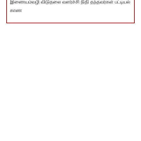
இணையம்வழி விடுதலை வளர்ச்சி நிதி தந்தவர்கள் பட்டியல்
காண
You Might Also Like
செங்கற்பட்டில் தமிழ்நாட்டுச் சுயமரியாதை மகாநாடு!
திருவாரூர் சுயமரியாதைச் சங்கம்
பார்ப்பனரல்லாதவர்க்கு
சுயமரியாதை திருமணம் (ஒரு நிருபர்)
இந்திய சட்டசபை
TAGGED:
ஈரோடு
ஓட்டுகள்
பெண்கள்