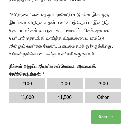
"விடுதலை" என்பது ஒரு நாளேடு மட்டுமல்ல; இது ஒரு
இயக்கம். விடுதலை தன் பணியைத் தொய்வு இன்றித்
தொடர, உங்கள் பொருளாதார பங்களிப்பு மிகத் தேவை.
பெரியார் தொடங்கி வளர்த்த விடுதலையை உரமிட்டு
இன்னும் வளர்க்க வேண்டிய கடமை நமக்கு இருக்கிறது.
உங்கள் நன்கொடை அந்த வளர்ச்சிக்கு உதவும்.
நீங்கள் அனுப்ப இயன்ற நன்கொடை அளவைத்
தேர்ந்தெடுங்கள்:
*
₹
₹
₹
100
200
500
₹
₹
1,000
1,500
Other
Donate
»