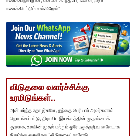
கணக்கிடுகிறான், எனவே “காந்திபேராலே வருஷம்
கணக்கிடட்டும் என்கிறேன்”.
விடுதலை வளர்ச்சிக்கு
உரமிடுங்கள்..
அன்பார்ந்த தோழர்களே, தந்தை பெரியார் அவர்களால்
தொடங்கப்பட்டு, திராவிட இயக்கத்தின் முதன்மைக்
குரலாக, உலகின் முதல் மற்றும் ஒரே பகுத்தறிவு நாளேடாக
திகழ்ந்து வருகிறது "விடுதலை" நாளேடு.