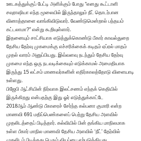
ஊடகத்துக்குப் பேட்டி அளிக்கும் போது “எனது கூட்டாளி
சவுராஷியா எந்த மூலையில் இருந்தாலும் நீட் தொடர்பான
வினாத்தாளை வாங்கிவிடுவார். வேண்டுமென்றால் பந்தயம்
கட்டலாமா?” என்று கூறியுள்ளார்.
இதனையும் சாட்சியாக எடுத்துக்கொண்டு பீகார் காவல்துறை
தேசிய தேர்வு முகமைக்கு எச்சரிக்கைக் கடிதம் ஏப்ரல் மாதம்
முதல் வாரம் அனுப்பியது. இவ்வளவு நடந்தும் தேசிய தேர்வு
முகமை எந்த ஒரு நடவடிக்கையும் எடுக்காமல் அமைதியாக
இருந்து 15 லட்சம் மாணவர்களின் எதிர்காலத்தோடு விளையாடி
உள்ளது.
பிஜேபி ஆட்சியின் நிர்வாக இலட்சணம் எந்தக் கெதியில்
இருக்கிறது என்பதற்கு இது ஓர் எடுத்துக்காட்டே
2018ஆம் ஆண்டு பீகாரைச் சேர்ந்த கல்பனா குமாரி என்ற
மாணவி 691 மதிப்பெண்களைப் பெற்று தேசிய அளவில்
முதலிடத்தைப் பிடித்தார். கல்வியில் பின் தங்கிய மாநிலமாக
உள்ள பீகார் மாநில மாணவி தேசிய அளவில் ‘நீட்’ தேர்வில்
முதலிடம் பிடித்தது பெரும் வியப்பை ஏற்படுத்தியது.