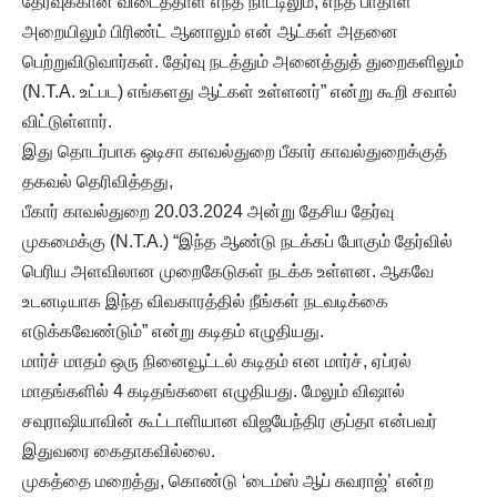
தேர்வுக்கான விடைத்தாள் எந்த நாட்டிலும், எந்த பாதாள
அறையிலும் பிரிண்ட் ஆனாலும் என் ஆட்கள் அதனை
பெற்றுவிடுவார்கள். தேர்வு நடத்தும் அனைத்துத் துறைகளிலும்
(N.T.A. உட்பட) எங்களது ஆட்கள் உள்ளனர்” என்று கூறி சவால்
விட்டுள்ளார்.
இது தொடர்பாக ஒடிசா காவல்துறை பீகார் காவல்துறைக்குத்
தகவல் தெரிவித்தது,
பீகார் காவல்துறை 20.03.2024 அன்று தேசிய தேர்வு
முகமைக்கு (N.T.A.) “இந்த ஆண்டு நடக்கப் போகும் தேர்வில்
பெரிய அளவிலான முறைகேடுகள் நடக்க உள்ளன. ஆகவே
உடனடியாக இந்த விவகாரத்தில் நீங்கள் நடவடிக்கை
எடுக்கவேண்டும்” என்று கடிதம் எழுதியது.
மார்ச் மாதம் ஒரு நினைவூட்டல் கடிதம் என மார்ச், ஏப்ரல்
மாதங்களில் 4 கடிதங்களை எழுதியது. மேலும் விஷால்
சவுராஷியாவின் கூட்டாளியான விஜயேந்திர குப்தா என்பவர்
இதுவரை கைதாகவில்லை.
முகத்தை மறைத்து, கொண்டு ‘டைம்ஸ் ஆப் சுவராஜ்’ என்ற