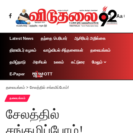
Aa
Latest News
தந்தை பெரியார்
ஆசிரியர் அறிக்கை
திராவிடர் கழகம்
வாழ்வியல் சிந்தனைகள்
தலையங்கம்
தமிழ்நாடு
அரசியல்
உலகம்
கட்டுரை
மேலும்
OTT
E-Paper
தலையங்கம்
>
சேலத்தில் சங்கமிப்போம்!
தலையங்கம்
சேலத்தில்
சங்கமிப்போம்!