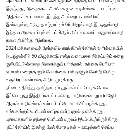
அளிக்கப்பட வேண்டும் என்பதுதான் தந்தை பெரியாரின் குரலாக
இருந்தது; அதைக்கூட அளிக்க முன் வரவில்லை – பார்ப்பன
ஆதிக்கக் கூடாரமாக இருந்த அன்றைய காங்கிரஸ்.
இன்றைக்கு அதே தமிழ்நாட்டில் 69 விழுக்காடு இடஒதுக்கீடு
இந்திய அரசமைப்புச் சட்டம் 9ஆம் அட்டவணைப் பாதுகாப்போடு
தலை நிமிர்ந்து நிற்கிறது.
2024 மக்களவைத் தேர்தலில் காங்கிரஸ் தேர்தல் அறிக்கையில்
இடஒதுக்கீடு 50 விழுக்காடு என்ற வரையறை நீக்கப்படும் என்று
குறிப்பிட்டுள்ளதை நினைத்துப் பார்த்தால், தந்தை பெரியார்
உடலால் மறைந்தாலும் கொள்கையால் நாளும் வெற்றி பெற்று
வருகிறார் என்பதை அறிய முடிகிறது.
நீட்டை எதிர்த்து தமிழ்நாட்டில் தூக்கப்பட்ட போர்க் கொடி,
இப்பொழுது இந்தியாவின் பல்வேறு மாநிலங்களிலும் (பிஜேபி
ஆளும் மாநிலங்கள் உள்பட) பட்டொளி வீசிப் பறக்கிறது.
எங்கெங்கும் பெரியார் வாழ்க என்ற குரல் ஒலிக்கிறது.
பதாகைகளில் தந்தை பெரியார் உருவம் இடம் பெற்றிருக்கிறது.
“நீட்” தேர்வில் இதற்கு மேல் மோசடிகள் – ஊழல்கள் செய்ய