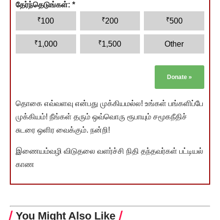
தேர்ந்தெடுங்கள்:
*
₹
₹
₹
100
200
500
₹
₹
1,000
1,500
Other
Donate
»
தொகை எவ்வளவு என்பது முக்கியமல்ல! உங்கள் பங்களிப்பே
முக்கியம்! நீங்கள் தரும் ஒவ்வொரு ரூபாயும் சமூகநீதிச்
சுடரை ஒளிர வைக்கும். நன்றி!
இணையம்வழி விடுதலை வளர்ச்சி நிதி தந்தவர்கள் பட்டியல்
காண
You Might Also Like