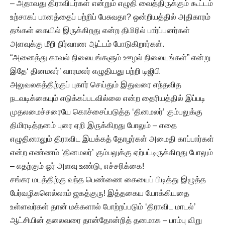
– அதாவது திராவிடர்கள் என்றும் எழுதி வைத்திருக்கும் கூட்டம்
உற்சாகப் பானத்தைப் பற்றிப் பேசுவதா? ஒன்றியத்தில் அதிகாரம்
தங்கள் கையில் இருக்கிறது என்ற திமிரில் பார்ப்பனர்கள்
அளவுக்கு மீறி நிர்வாண ஆட்டம் போடுகிறார்கள்.
“அனைத்து காவல் நிலையங்களும் ஊழல் நிலையங்கள்” என்று
இதே‘ தினமலர்’ வாரமலர் எழுதியது பற்றி டிஜிபி
அலுவலகத்திற்குப் புகார் செய்தும் இதுவரை எந்தவித
நடவடிக்கையும் எடுக்கப்படவில்லை என்ற தைரியத்தில் இப்படி
முதலமைச்சரையே கொச்சைப்படுத்த ‘தினமலர்’ கும்பலுக்கு
திமிரடித்தனம் புரை ஏறி இருக்கிறது போலும் – எதை
எழுதினாலும் திராவிட இயக்கத் தோழர்கள் அமைதி காப்பார்கள்
என்ற எண்ணம் ‘தினமலர்’ கும்பலுக்கு ஏற்பட்டிருக்கிறது போலும்
– எதற்கும் ஓர் அளவு உண்டு, எச்சரிக்கை!
சங்கர மடத்திற்கு வந்த பெண்ணை கையைப் பிடித்து இழுத்த
பேர்வழிகளெல்லாம் ஜகத்குரு! இத்தகைய யோக்கியதை
உள்ளவர்கள் தான் மக்களால் போற்றப்படும் ‘திராவிட மாடல்’
ஆட்சியின் தலைவரை தான்தோன்றித் தனமாக – பாம்பு விறு