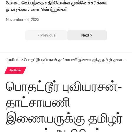
கோடை வெப்பத்தை எதிர்கொள்ள முன்னெச்சரிக்கை
நடவடிக்கைகளை பின்பற்றுங்கள்
November 28, 2023
Previous
Next
அரசியல்
>
பொதட்டூர் புவியரசன்-தாட்சாயணி இணையருக்கு தமிழர் தலைவர் ஆசிரியர்-மோகனா வீரமணி பொன்னாடை அணிவித்து வாழ்த்து
அரசியல்
பொதட்டூர் புவியரசன்-
தாட்சாயணி
இணையருக்கு தமிழர்