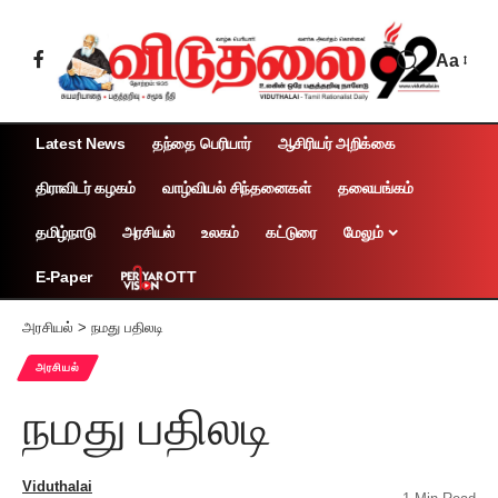
Aa
Latest News
தந்தை பெரியார்
ஆசிரியர் அறிக்கை
திராவிடர் கழகம்
வாழ்வியல் சிந்தனைகள்
தலையங்கம்
தமிழ்நாடு
அரசியல்
உலகம்
கட்டுரை
மேலும்
OTT
E-Paper
அரசியல்
>
நமது பதிலடி
அரசியல்
நமது பதிலடி
Viduthalai