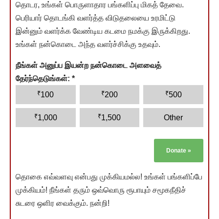
தொடர, உங்கள் பொருளாதார பங்களிப்பு மிகத் தேவை.
பெரியார் தொடங்கி வளர்த்த விடுதலையை உரமிட்டு
இன்னும் வளர்க்க வேண்டிய கடமை நமக்கு இருக்கிறது.
உங்கள் நன்கொடை அந்த வளர்ச்சிக்கு உதவும்.
நீங்கள் அனுப்ப இயன்ற நன்கொடை அளவைத்
தேர்ந்தெடுங்கள்:
*
₹
₹
₹
100
200
500
₹
₹
1,000
1,500
Other
Donate
»
தொகை எவ்வளவு என்பது முக்கியமல்ல! உங்கள் பங்களிப்பே
முக்கியம்! நீங்கள் தரும் ஒவ்வொரு ரூபாயும் சமூகநீதிச்
சுடரை ஒளிர வைக்கும். நன்றி!