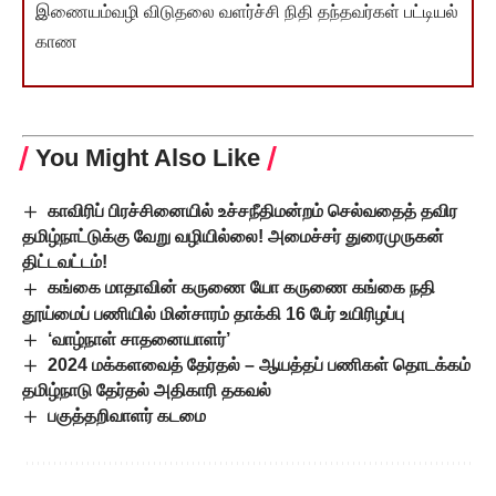
இணையம்வழி விடுதலை வளர்ச்சி நிதி தந்தவர்கள் பட்டியல்
காண
You Might Also Like
காவிரிப் பிரச்­சி­னை­யில் உச்­ச­நீ­தி­மன்­றம் செல்­வ­தைத் தவிர
தமிழ்­நாட்­டுக்கு வேறு வழி­யில்லை! அமைச்­சர் துரை­மு­ரு­கன்
திட்­ட­வட்­டம்!
கங்கை மாதாவின் கருணை யோ கருணை கங்கை நதி
தூய்மைப் பணியில் மின்சாரம் தாக்கி 16 பேர் உயிரிழப்பு
‘வாழ்நாள் சாதனையாளர்’
2024 மக்களவைத் தேர்தல் – ஆயத்தப் பணிகள் தொடக்கம்
தமிழ்நாடு தேர்தல் அதிகாரி தகவல்
பகுத்தறிவாளர் கடமை