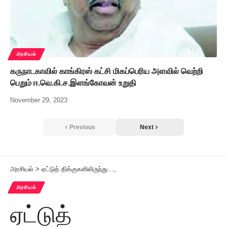
அரசியல்
கருநாடகாவில் காங்கிரஸ் கட்சி மிகப்பெரிய அளவில் வெற்றி
பெறும் ஈ.வெ.கி.ச.இளங்கோவன் உறுதி
November 29, 2023
Previous
Next
அரசியல்
>
ஏட்டுத் திக்குகளிலிருந்து…,
அரசியல்
ஏட்டுத்