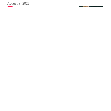
August 7, 2026
ஆசிரியர்
விடையளிக்கிறார்
August 8, 2026
ஒடிசாவில் அக்னி-4
ஏவுகணை சோதனை
வெற்றி!
August 7, 2026
10% Discount on all books