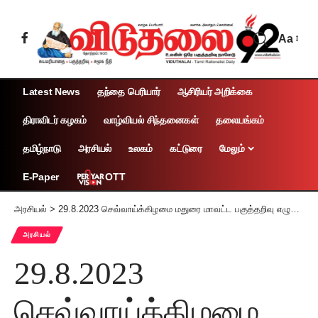
Aa
Latest News
தந்தை பெரியார்
ஆசிரியர் அறிக்கை
திராவிடர் கழகம்
வாழ்வியல் சிந்தனைகள்
தலையங்கம்
தமிழ்நாடு
அரசியல்
உலகம்
கட்டுரை
மேலும்
OTT
E-Paper
அரசியல்
>
29.8.2023 செவ்வாய்க்கிழமை மதுரை மாவட்ட பகுத்தறிவு எழுத்தாளர் மன்றம், பகுத்தறிவாளர் கழகம் நடத்தும் அறிவியல் மனப்பான்மை விழிப்புணர்வு கருத்தரங்கம்
அரசியல்
29.8.2023
செவ்வாய்க்கிழமை