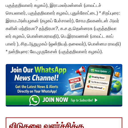
பகுத்தறிவாளர் கழகம்), இரா.மலர்மன்னன் (மாவட்டச்
செயலாளர், பகுத்தறிவாளர் கழகம், புதுக்கோட்டை) * சிறப்புரை:
இராம.அன்பழகன் (கழகப் பேச்சாளர்), சோம.நீலகண்டன் அவர்
களின் மந்திரமா? தந்திரமா?, க.ச.த.தென்னரசு (பகுத்தறிவா
ளர் கழகம், பொன்னமராவதி), பெ.இராவணன் (மாவட்ட காப்
பாளர் ), சித.ஆறுமுகம் (ஒன்றியத் தலைவர்), பொன்னம ராவதி)
* நன்றியுரை: வே.முருகேசன் (பகுத்தறிவாளர் கழகம்).
விடுதலை வளர்ச்சிக்கு