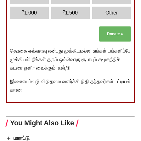
₹
₹
1,000
1,500
Other
Donate
»
தொகை எவ்வளவு என்பது முக்கியமல்ல! உங்கள் பங்களிப்பே
முக்கியம்! நீங்கள் தரும் ஒவ்வொரு ரூபாயும் சமூகநீதிச்
சுடரை ஒளிர வைக்கும். நன்றி!
இணையம்வழி விடுதலை வளர்ச்சி நிதி தந்தவர்கள் பட்டியல்
காண
You Might Also Like
பாராட்டு