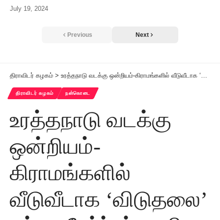
July 19, 2024
Previous
Next
திராவிடர் கழகம்
>
உரத்தநாடு வடக்கு ஒன்றியம்-கிராமங்களில் வீடுவீடாக ‘விடுதலை’ சந்தா சேர்ப்புப் பணி
திராவிடர் கழகம்
நன்கொடை
உரத்தநாடு வடக்கு
ஒன்றியம்-
கிராமங்களில்
வீடுவீடாக ‘விடுதலை’