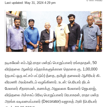
0 Min Read
Last updated: May 31, 2024 4:29 pm
நடிகவேள் எம்.ஆர்.ராதா மன்றப் பொறுப்பாளர் ரங்கநாதன், 50
விடுதலை ஆண்டு சந்தாக்களுக்கான தொகை ரூ. 1,00,000
(ரூபாய் ஒரு லட்சம் மட்டும்) த்தை, தமிழர் தலைவர் ஆசிரியர் கி.
வீரமணி அவர்களிடம் வழங்கினார். உடன்: பெரியார் திடல்
மேலாளர் சீதாராமன், கணக்கு அலுவலக மேலாளர் ஜெயராஜ்,
விடுதலை அச்சகப் பிரிவு பொறுப்பாளர் பிரபாகரன், ராதா மன்ற
அரங்க வடிவமைப்பாளர் (Decorator) வஜாகத் அலி (பெரியார்