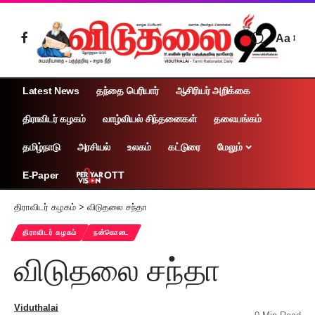
Aa
Latest News
தந்தை பெரியார்
ஆசிரியர் அறிக்கை
திராவிடர் கழகம்
வாழ்வியல் சிந்தனைகள்
தலையங்கம்
தமிழ்நாடு
அரசியல்
உலகம்
கட்டுரை
மேலும்
OTT
E-Paper
திராவிடர் கழகம்
>
விடுதலை சந்தா
திராவிடர் கழகம்
நன்கொடை
விடுதலை சந்தா
Viduthalai