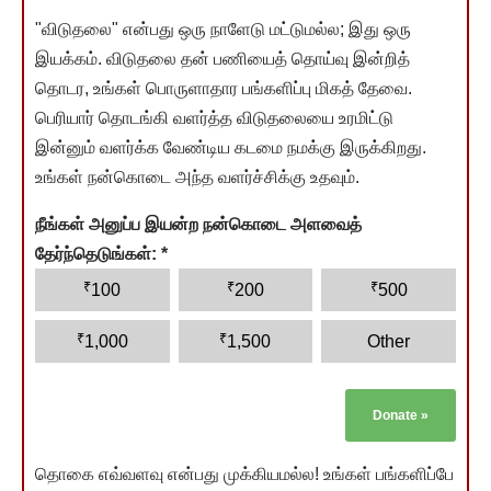
"விடுதலை" என்பது ஒரு நாளேடு மட்டுமல்ல; இது ஒரு
இயக்கம். விடுதலை தன் பணியைத் தொய்வு இன்றித்
தொடர, உங்கள் பொருளாதார பங்களிப்பு மிகத் தேவை.
பெரியார் தொடங்கி வளர்த்த விடுதலையை உரமிட்டு
இன்னும் வளர்க்க வேண்டிய கடமை நமக்கு இருக்கிறது.
உங்கள் நன்கொடை அந்த வளர்ச்சிக்கு உதவும்.
நீங்கள் அனுப்ப இயன்ற நன்கொடை அளவைத்
தேர்ந்தெடுங்கள்:
*
₹
₹
₹
100
200
500
₹
₹
1,000
1,500
Other
Donate
»
தொகை எவ்வளவு என்பது முக்கியமல்ல! உங்கள் பங்களிப்பே