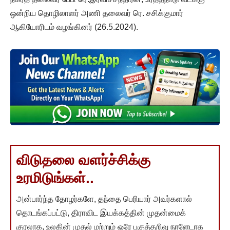
ஒன்றிய தொழிலாளர் அணி தலைவர் ரெ. சசிக்குமார்
ஆகியோரிடம் வழங்கினர் (26.5.2024).
விடுதலை வளர்ச்சிக்கு
உரமிடுங்கள்..
அன்பார்ந்த தோழர்களே, தந்தை பெரியார் அவர்களால்
தொடங்கப்பட்டு, திராவிட இயக்கத்தின் முதன்மைக்
குரலாக, உலகின் முதல் மற்றும் ஒரே பகுத்தறிவு நாளேடாக