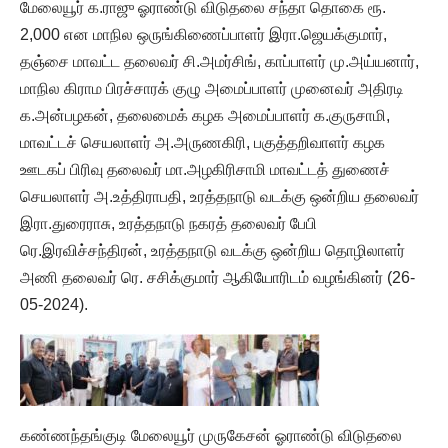
மேலையூர் க.ராஜு ஓராண்டு விடுதலை சந்தா தொகை ரூ.
2,000 என மாநில ஒருங்கிணைப்பாளர் இரா.ஜெயக்குமார்,
தஞ்சை மாவட்ட தலைவர் சி.அமர்சிங், காப்பாளர் மு.அய்யனார்,
மாநில கிராம பிரச்சாரக் குழு அமைப்பாளர் முனைவர் அதிரடி
க.அன்பழகன், தலைமைக் கழக அமைப்பாளர் க.குருசாமி,
மாவட்டச் செயலாளர் அ.அருணகிரி, பகுத்தறிவாளர் கழக
ஊடகப் பிரிவு தலைவர் மா.அழகிரிசாமி மாவட்டத் துணைச்
செயலாளர் அ.உத்திராபதி, உரத்தநாடு வடக்கு ஒன்றிய தலைவர்
இரா.துரைராசு, உரத்தநாடு நகரத் தலைவர் பேபி
ரெ.இரவிச்சந்திரன், உரத்தநாடு வடக்கு ஒன்றிய தொழிலாளர்
அணி தலைவர் ரெ. சசிக்குமார் ஆகியோரிடம் வழங்கினர் (26-
05-2024).
கண்ணந்தங்குடி மேலையூர் முருகேசன் ஓராண்டு விடுதலை