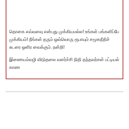
தொகை எவ்வளவு என்பது முக்கியமல்ல! உங்கள் பங்களிப்பே
முக்கியம்! நீங்கள் தரும் ஒவ்வொரு ரூபாயும் சமூகநீதிச்
சுடரை ஒளிர வைக்கும். நன்றி!
இணையம்வழி விடுதலை வளர்ச்சி நிதி தந்தவர்கள் பட்டியல்
காண
You Might Also Like
மக்களுக்குப் பெரும் இடையூறு தரும் கோயில் விழா!
பாரம்பரிய விதைநெல் பாதுகாவலர் விருது பெற்ற கண்ணை
ப.தாமரைக்கண்ணன் அவர்களுக்கு பாராட்டு