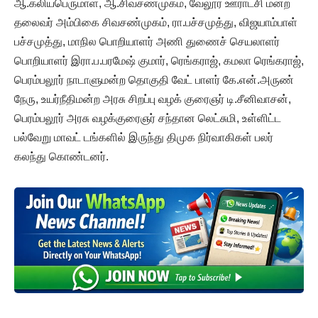
ஆ.கலியபெருமாள், ஆ.சிவசண்முகம், வேலூர் ஊராட்சி மன்ற
தலைவர் அம்பிகை சிவசண்முகம், ரா.பச்சமுத்து, விஜயாம்பாள்
பச்சமுத்து, மாநில பொறியாளர் அணி துணைச் செயலாளர்
பொறியாளர் இரா.ப.பரமேஷ் குமார், ரெங்கராஜ், கமலா ரெங்கராஜ்,
பெரம்பலூர் நாடாளுமன்ற தொகுதி வேட் பாளர் கே.என்.அருண்
நேரு, உயர்நீதிமன்ற அரசு சிறப்பு வழக் குரைஞர் டி.சீனிவாசன்,
பெரம்பலூர் அரசு வழக்குரைஞர் சந்தான லெட்சுமி, உள்ளிட்ட
பல்வேறு மாவட் டங்களில் இருந்து திமுக நிர்வாகிகள் பலர்
கலந்து கொண்டனர்.