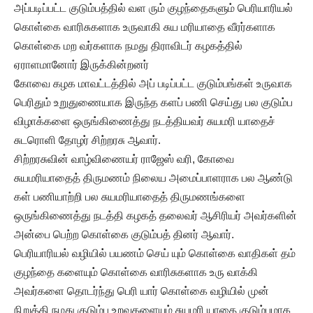
அப்படிப்பட்ட குடும்பத்தில் வள ரும் குழந்தைகளும் பெரியாரியல்
கொள்கை வாரிசுகளாக உருவாகி சுய மரியாதை வீரர்களாக
கொள்கை மற வர்களாக நமது திராவிடர் கழகத்தில்
ஏராளமானோர் இருக்கின்றனர்
கோவை கழக மாவட்டத்தில் அப் படிப்பட்ட குடும்பங்கள் உருவாக
பெரிதும் உறுதுணையாக இருந்த களப் பணி செய்து பல குடும்ப
விழாக்களை ஒருங்கிணைத்து நடத்தியவர் சுயமரி யாதைச்
சுடரொளி தோழர் சிற்றரசு ஆவார்.
சிற்றரசுவின் வாழ்விணையர் ராஜேஸ் வரி, கோவை
சுயமரியாதைத் திருமணம் நிலைய அமைப்பாளராக பல ஆண்டு
கள் பணியாற்றி பல சுயமரியாதைத் திருமணங்களை
ஒருங்கிணைத்து நடத்தி கழகத் தலைவர் ஆசிரியர் அவர்களின்
அன்பை பெற்ற கொள்கை குடும்பத் தினர் ஆவார்.
பெரியாரியல் வழியில் பயணம் செய் யும் கொள்கை வாதிகள் தம்
குழந்தை களையும் கொள்கை வாரிசுகளாக உரு வாக்கி
அவர்களை தொடர்ந்து பெரி யார் கொள்கை வழியில் முன்
நிறுத்தி நமது குடும்ப உறவுகளையும் சுயமரி யாதை குடும்பமாக