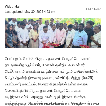
Viduthalai
1 Min Read
Last updated: May 30, 2024 4:23 pm
பெரம்பலூர், மே 30- தி.மு.க. துணைப் பொதுச்செயலாளர் –
நாடாளுமன்ற உறுப்பினர், மேனாள் ஒன்றிய அமைச் சர்
ஆ.இராசா, அவர்களின் வாழ்விணை யர் மு.அ.பரமேஸ்வரியின்
3-ஆம் ஆண்டு நினைவு நாளை முன்னிட்டு, நேற்று (மே.29)
பெரம்பலூர் மாவட்டம், வேலூர் கிராமத்தில் உள்ள அவரது
நினைவிடத்தில் திமுக துணைப் பொதுச்செயலாளர்
ஆ.இராசா.எம்பி., அவரது மகள் மயூரி இராசா, போக்கு
வரத்துத்துறை அமைச்சர் சா.சி.சிவசங் கர், தொழிலாளர் நலன்