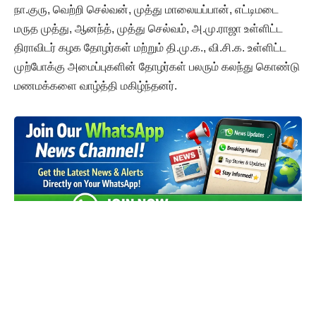
நா.குரு, வெற்றி செல்வன், முத்து மாலையப்பான், எட்டிமடை
மருத முத்து, ஆனந்த், முத்து செல்வம், அ.மு.ராஜா உள்ளிட்ட
திராவிடர் கழக தோழர்கள் மற்றும் தி.மு.க., வி.சி.க. உள்ளிட்ட
முற்போக்கு அமைப்புகளின் தோழர்கள் பலரும் கலந்து கொண்டு
மணமக்களை வாழ்த்தி மகிழ்ந்தனர்.
விடுதலை வளர்ச்சிக்கு
உரமிடுங்கள்..