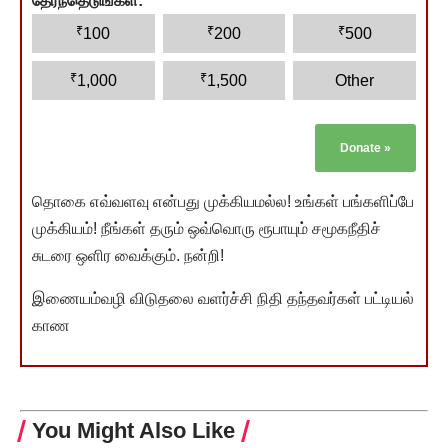
தேர்ந்தெடுங்கள்:
*
₹
₹
₹
100
200
500
₹
₹
1,000
1,500
Other
Donate
»
தொகை எவ்வளவு என்பது முக்கியமல்ல! உங்கள் பங்களிப்பே
முக்கியம்! நீங்கள் தரும் ஒவ்வொரு ரூபாயும் சமூகநீதிச்
சுடரை ஒளிர வைக்கும். நன்றி!
இணையம்வழி விடுதலை வளர்ச்சி நிதி தந்தவர்கள் பட்டியல்
காண
You Might Also Like