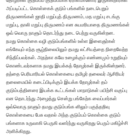
தோழர்கள் குடும்பம் குடும்பமாக ஏராளமானோர் இருக்கிறார்கள்
அப்படிப்பட்ட கொள்கைக் குடும் பங்களில் நடைபெறும்
திருமணங்கள் ஜாதி மறுப்புத் திருமணம், மத மறுப்பு சடங்கு
மறுப்பு, தாலி மறுப்பு திருமணம் என சுயமரியாதை திருமணங்கள்
ஒவ் வொரு நாளும் தொடர்ந்து நடை பெற்று வருகின்றன.
நமது கொள்கை வழி குடும்பங்களில் உள்ள இளைஞர்கள்
எங்கேயும் எந்த சூழ்நிலையிலும் தமது லட்சியத்தை நிறைவேற்ற
சிந்திப்பவர்கள். அதற்கா கவே உழைக்கும் எண்ணமும் உறுதியும்
கொண்டவர்களாக நமது இயக்கத் தோழர்கள் இருக்கின்றனர்.
தந்தை பெரியாரியல் கொள்கையை தமிழர் தலைவர் ஆசிரியர்
தலைமையில் கடைப்பிடிக்கும் இயக்க தோழர்கள் தம்
குடும்பத்தினரை இயக்க கூட்டங்கள் மாநாடுகள் பயிற்சி வகுப்பு
என தொடர்ந்து அழைத்து சென்று பங்கேற்க வைப்பார்கள்
ஒவ்வொரு நாளும் தமது குடும்பங்க ளிலும் பகுத்தறிவு
கொள்கையை பேசு வதால் அந்த குடும்பம் கொள்கை குடும்
பங்களாக உருவாகி பெருகி வளர்ந்து வருகிறது பெரும் மகிழ்ச்சி
அளிக்கிறது.