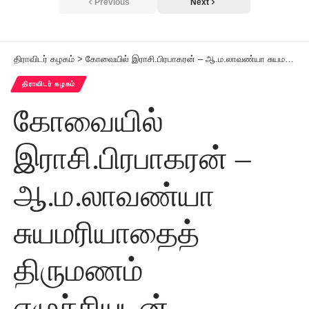
Previous
Next
திராவிடர் கழகம்
>
கோவையில் இராசி.பிரபாகரன் – ஆ.ம.லாவண்யா சுயமரியாதைத் திருமணம் எழுச்சியுடன் நடைபெற்றது
திராவிடர் கழகம்
கோவையில்
இராசி.பிரபாகரன் –
ஆ.ம.லாவண்யா
சுயமரியாதைத்
திருமணம்
எழுச்சியுடன்