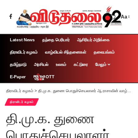
Aa
Latest News
தந்தை பெரியார்
ஆசிரியர் அறிக்கை
திராவிடர் கழகம்
வாழ்வியல் சிந்தனைகள்
தலையங்கம்
தமிழ்நாடு
அரசியல்
உலகம்
கட்டுரை
மேலும்
OTT
E-Paper
திராவிடர் கழகம்
>
தி.மு.க. துணை பொதுச்செயலாளர் ஆ.ராசாவின் வாழ்விணையர் மு.அ.பரமேஸ்வரியின் மூன்றாம் ஆண்டு நினைவேந்தல்: திராவிடர் கழகப் பொறுப்பாளர்கள் பங்கேற்பு
திராவிடர் கழகம்
தி.மு.க. துணை
பொதுச்செயலாளர்