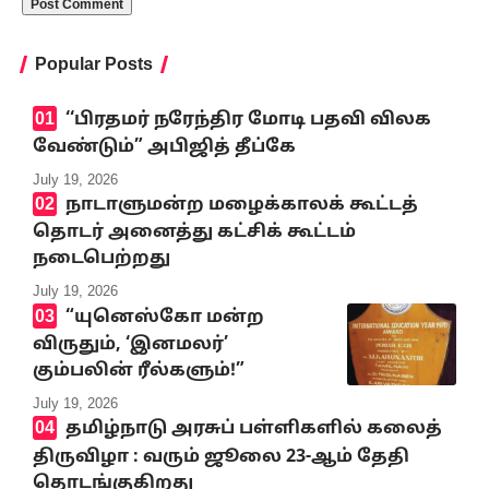
Popular Posts
‘‘பிரதமர் நரேந்திர மோடி பதவி விலக
வேண்டும்” அபிஜித் தீப்கே
July 19, 2026
நாடாளுமன்ற மழைக்காலக் கூட்டத்
தொடர் அனைத்து கட்சிக் கூட்டம்
நடைபெற்றது
July 19, 2026
“யுனெஸ்கோ மன்ற
விருதும், ‘இனமலர்’
கும்பலின் ரீல்களும்!”
July 19, 2026
தமிழ்நாடு அரசுப் பள்ளிகளில் கலைத்
திருவிழா : வரும் ஜூலை 23-ஆம் தேதி
தொடங்குகிறது