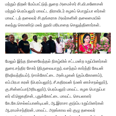
மற்றும் திறன் மேம்பாட்டுத் துறை அமைச்சர் சி.வி.கணேசன்
மற்றும் பெரம்பலூர் மாவட்ட திராவிடர் கழகப் பொறுப்பா ளர்கள்
மாவட் டத் தலைவர் சி.தங்கராசு அவர்களின் தலைமையில்
கலந்து கொண்டு மலர் தூவி மரியாதை செலுத்தினார்கள்.
மேலும் இந்த நினைவேந்தல் நிகழ்வில் சட்டமன்ற உறுப்பினர்கள்
துரை.சந்திர சேகர் (திருவையாறு), வசந்தம் கார்த்தி கேயன்
(ரிஷிவந்தியம்), (சாக்கோட்டை அன்பழகன் (கும்பகோணம்),
எம்.பிரபா கரன் (பெரம்பலூர்), சீ.கதிரவன் (மண் ணச்சநல்லூர்),
கு.சின்னப்பா(அரியலூர்), பெரம்பலூர் மாவட்ட கழக பொறுப்பா
ளர் வீ.ஜெகதீசன், புதுக்கோட்டை மாவட்ட செயலாளர்
கே.கே.செல்லப்பாண்டியன், ஆ.இராசா குடும்ப உறுப்பினர்கள்
ஆ.ராமச்சந்திரன், மாவட்ட அறங்காவ லர் குழு தலைவர்