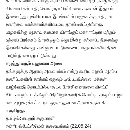
கிராமங்களில் கட்சிக்கு கடும் பின்னடைவை ஏற்படுத்துகிறது.
விவசாயிகள் எதிர்கொள்ளும் பிரச்சினை களுடன் இதுவும்
இணைந்து முக்கியமான இடங்களில் பாஜகவுக்கு எதிரான
உணர்வை வாக்காளர்களிடையே தூண்டிவிட்டுள்ளது.
பாஜகவிற்கு ஆதரவு தளமாக விளங்கும் மகா ராட்டிரா மற்றும்
உத்தரப் பிரதேசம் இரண்டிலும் அது இன்று தற்காப்பு நிலைக்கு
இறங்கி உள்ளது. தன்னுடைய நிலையை பாதுகாக்கவே திண்
டாடும் நிலை ஏற்பட்டுள்ளது .
எழுந்து வரும் வலுவான அலை
தங்களுக்கு ஆதரவு அலை வீசும் என்று கூறிய அதன் ஆரம்ப
கணிப்புகளின் தாக்கம் எதுவும் புலப்படவில்லை. மக்கள்
வாழ்வோடு தொடர்பில்லாத பல பிரச்சினைகளை கிளப்பி
விட்டதாலும் பயத்திலும் பீதியிலும் உளறிக் கொட்டியதாலும் பாஜக
வை மூழ்கடிக்கக் கூடிய ஒரு வலுவான அலை உருவாகி
வருகிறது.
தமிழில்: கடலூர் சுகுமாரன்
நன்றி: ஸ்டேட்ஸ்மென் தலையங்கம் (22.05.24)