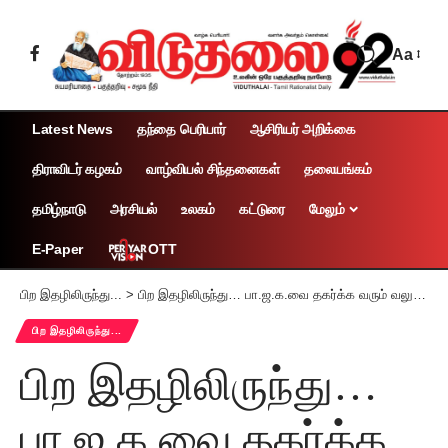
Aa
Latest News
தந்தை பெரியார்
ஆசிரியர் அறிக்கை
திராவிடர் கழகம்
வாழ்வியல் சிந்தனைகள்
தலையங்கம்
தமிழ்நாடு
அரசியல்
உலகம்
கட்டுரை
மேலும்
OTT
E-Paper
பிற இதழிலிருந்து...
>
பிற இதழிலிருந்து… பா.ஜ.க.வை தகர்க்க வரும் வலுவான அலை!
பிற இதழிலிருந்து...
பிற இதழிலிருந்து…
பா.ஜ.க.வை தகர்க்க