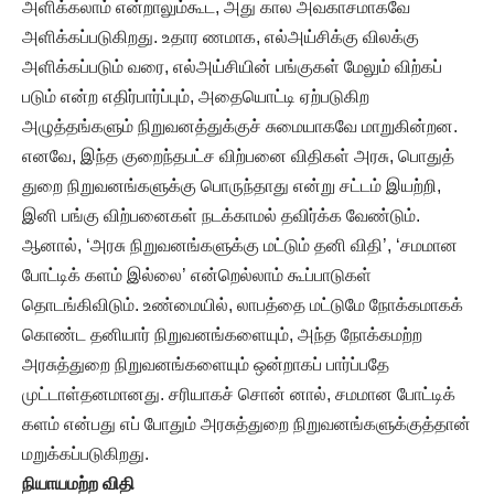
அளிக்கலாம் என்றாலும்கூட, அது கால அவகாசமாகவே
அளிக்கப்படுகிறது. உதார ணமாக, எல்அய்சிக்கு விலக்கு
அளிக்கப்படும் வரை, எல்அய்சியின் பங்குகள் மேலும் விற்கப்
படும் என்ற எதிர்பார்ப்பும், அதையொட்டி ஏற்படுகிற
அழுத்தங்களும் நிறுவனத்துக்குச் சுமையாகவே மாறுகின்றன.
எனவே, இந்த குறைந்தபட்ச விற்பனை விதிகள் அரசு, பொதுத்
துறை நிறுவனங்களுக்கு பொருந்தாது என்று சட்டம் இயற்றி,
இனி பங்கு விற்பனைகள் நடக்காமல் தவிர்க்க வேண்டும்.
ஆனால், ‘அரசு நிறுவனங்களுக்கு மட்டும் தனி விதி’, ‘சமமான
போட்டிக் களம் இல்லை’ என்றெல்லாம் கூப்பாடுகள்
தொடங்கிவிடும். உண்மையில், லாபத்தை மட்டுமே நோக்கமாகக்
கொண்ட தனியார் நிறுவனங்களையும், அந்த நோக்கமற்ற
அரசுத்துறை நிறுவனங்களையும் ஒன்றாகப் பார்ப்பதே
முட்டாள்தனமானது. சரியாகச் சொன் னால், சமமான போட்டிக்
களம் என்பது எப் போதும் அரசுத்துறை நிறுவனங்களுக்குத்தான்
மறுக்கப்படுகிறது.
நியாயமற்ற விதி