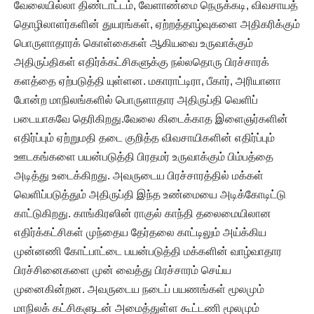
வேலையில்லா திண்டாட்டம், வேளாண்மை நெருக்கடி, விவசாயத்
தொழிலாளர்களின் துயரங்கள், ஏற்றத்தாழ்வுகளை அதிகரிக்கும்
பொருளாதாரக் கொள்கைகள் ஆகியவை உருவாக்கும்
அதிருப்திகள் எதிர்க்கட்சிகளுக்கு நல்லதொரு பிரச்சாரக்
களத்தை ஏற்படுத்தி யுள்ளன. மகாராட்டிரா, பீகார், அரியானா
போன்ற மாநிலங்களில் பொருளாதார அதிருப்தி வெளிப்
படையாகவே தெரிகிறது.வேலை கிடைக்காத இளைஞர்களின்
எதிர்ப்பும் ஏற்றுமதி தடை குறித்த விவசாயிகளின் எதிர்ப்பும்
ஊடகங்களை பயன்படுத்தி பிரதமர் உருவாக்கும் பிம்பத்தை
அடித்து உடைக்கிறது. அவருடைய பிரச்சாரத்தில் மக்கள்
வெளிப்படுத்தும் அதிருப்தி இந்த உண்மையை அடிக்கோடிட்டு
காட்டுகிறது. காங்கிரஸின் ராகுல் காந்தி தலைமையிலான
எதிர்க்கட்சிகள் முந்தைய தேர்தலை காட்டிலும் அய்க்கிய
முன்னணி கோட்பாட்டை பயன்படுத்தி மக்களின் வாழ்வாதார
பிரச்சினைகளை முன் வைத்து பிரச்சாரம் செய்ய
முனைகின்றன. அவருடைய நடைப் பயணங்கள் மூலமும்
மாநிலக் கட்சிகளுடன் அமைத்துள்ள கூட்டணி மூலமும்