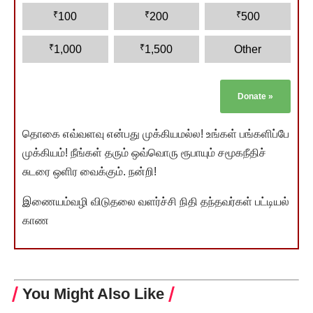
₹
₹
₹
100
200
500
₹
₹
1,000
1,500
Other
Donate
»
தொகை எவ்வளவு என்பது முக்கியமல்ல! உங்கள் பங்களிப்பே
முக்கியம்! நீங்கள் தரும் ஒவ்வொரு ரூபாயும் சமூகநீதிச்
சுடரை ஒளிர வைக்கும். நன்றி!
இணையம்வழி விடுதலை வளர்ச்சி நிதி தந்தவர்கள் பட்டியல்
காண
You Might Also Like