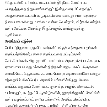
சிந்து வங்கி, எச்எம்டி, ஸ்கூட்டர்ஸ் இந்தியா போன்ற பல
பொதுத்துறை நிறுவனங்களிலும் இன்றுவரை 10 சதவீதப்
பங்குகளைக்கூட விற்க முடியவில்லை என்பது தான் எதார்த்த
நிலையாக உள்ளது. உண்மை என்ன வென்றால், விற்க வேண்டும்
என்ற வேட்கை அரசுக்கு இருந்தாலும், வாங்குவதற்கு
ஆளில்லை.
சேமிப்பின் வீழ்ச்சி
பெரிய ‘நிறுவன முதலீட்டாளர்கள்’ பங்குச் சந்தையை தங்கள்
விருப்பத்திற்கேற்ப திசை திருப்புவதை மட்டும்தான்
செய்கிறார்கள். சிறு முதலீட்டாளர்கள் என்றழைக்கப்படக்கூடிய,
ஏராளமான பொதுமக்களின் நிதிதான் நேரடியாகப் பங்குகளை
வாங்கியோ, மியூச்சுவல் ஃபண்ட் போன்ற வடிவங்களிலோ பங்குச்
சந்தையில் மிகப்பெரிய அளவில் பங்களிக்கிறது. வேலை
வாய்ப்பு, வருவாய் போன்றவை குறைந்த தாலும், விலைவாசி
உயர்வாலும், கடந்த 10 ஆண்டுகளில், ஹவுஸ்ஹோல்ட் சேவிங்ஸ்
என்ற ழைக்கப்படும் எளிய மக்களின் சேமிப்பு மிகப்பெரிய
அளவில் குறைந்திருப்பதை அரசின் புள்ளி விவரங்களே