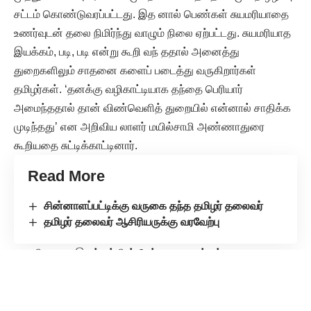
சட்டம் கொண்டுவரப்பட்டது. இத னால் பெண்கள் சுயமரியாதை
உணர்வுடன் தலை நிமிர்ந்து வாழும் நிலை ஏற்பட்டது. சுயமரியாத
இயக்கம், படி, படி என்று கூறி வந் ததால் அனைத்து
துறைகளிலும் சாதனை களைப் படைத்து வருகிறார்கள்
தமிழர்கள். ‘தனக்கு வழிகாட்டியாக தந்தை பெரியார்
அமைந்ததால் தான் விண்வெளித் துறையில் என்னால் சாதிக்க
முடிந்தது’ என அறிவிய லாளர் மயில்சாமி அண்ணாதுரை
கூறியதை சுட்டிக்காட்டினார்.
Read More
சின்னாளப்பட்டிக்கு வருகை தந்த தமிழர் தலைவர்
தமிழர் தலைவர் ஆசிரியருக்கு வரவேற்பு
சுயமரியாதை இயக்கத்தின் வேர்களை மறக்கக்கூடாது
என்பதற்காகத்தான் இது போன்ற சுயமரியாதை நூற்றாண்டு
விழாக்கள் நாடு முழுக்க நடைபெற்று வருகிறது என கூறி
சிறப்புரையை முடித்தார்.