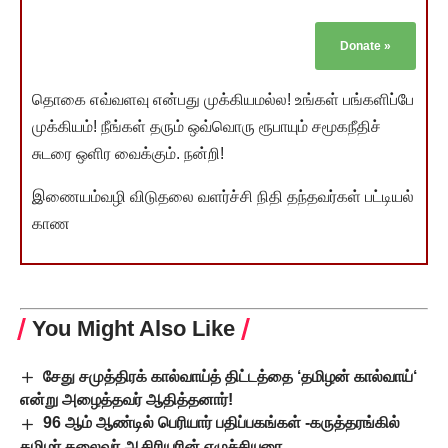
Donate
»
தொகை எவ்வளவு என்பது முக்கியமல்ல! உங்கள் பங்களிப்பே
முக்கியம்! நீங்கள் தரும் ஒவ்வொரு ரூபாயும் சமூகநீதிச்
சுடரை ஒளிர வைக்கும். நன்றி!
இணையம்வழி விடுதலை வளர்ச்சி நிதி தந்தவர்கள் பட்டியல்
காண
You Might Also Like
சேது சமுத்திரக் கால்வாய்த் திட்டத்தை ‘தமிழன் கால்வாய்‘
என்று அழைத்தவர் ஆதித்தனார்!
96 ஆம் ஆண்டில் பெரியார் பதிப்பகங்கள் -கருத்தரங்கில்
தமிழர் தலைவர் ஆசிரியரின் எழுச்சியுரை