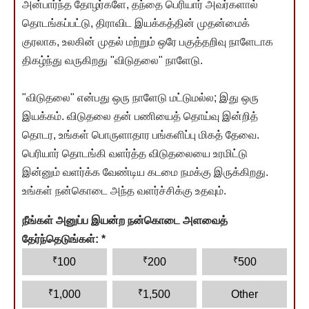
அன்பார்ந்த தோழர்களே, தந்தை பெரியார் அவர்களால்
தொடங்கப்பட்டு, திராவிட இயக்கத்தின் முதன்மைக்
குரலாக, உலகின் முதல் மற்றும் ஒரே பகுத்தறிவு நாளேடாக
திகழ்ந்து வருகிறது "விடுதலை" நாளேடு.
"விடுதலை" என்பது ஒரு நாளேடு மட்டுமல்ல; இது ஒரு
இயக்கம். விடுதலை தன் பணியைத் தொய்வு இன்றித்
தொடர, உங்கள் பொருளாதார பங்களிப்பு மிகத் தேவை.
பெரியார் தொடங்கி வளர்த்த விடுதலையை உரமிட்டு
இன்னும் வளர்க்க வேண்டிய கடமை நமக்கு இருக்கிறது.
உங்கள் நன்கொடை அந்த வளர்ச்சிக்கு உதவும்.
நீங்கள் அனுப்ப இயன்ற நன்கொடை அளவைத்
தேர்ந்தெடுங்கள்:
*
₹
₹
₹
100
200
500
₹
₹
1,000
1,500
Other