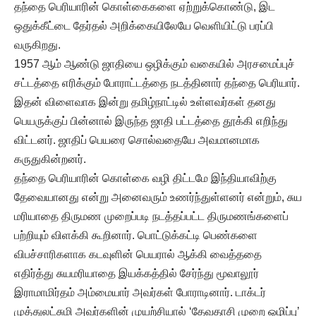
தந்தை பெரியாரின் கொள்கைகளை ஏற்றுக்கொண்டு, இட
ஒதுக்கீட்டை தேர்தல் அறிக்கையிலேயே வெளியிட்டு பரப்பி
வருகிறது.
1957 ஆம் ஆண்டு ஜாதியை ஒழிக்கும் வகையில் அரசமைப்புச்
சட்டத்தை எரிக்கும் போராட்டத்தை நடத்தினார் தந்தை பெரியார்.
இதன் விளைவாக இன்று தமிழ்நாட்டில் உள்ளவர்கள் தனது
பெயருக்குப் பின்னால் இருந்த ஜாதி பட்டத்தை தூக்கி எறிந்து
விட்டனர். ஜாதிப் பெயரை சொல்வதையே அவமானமாக
கருதுகின்றனர்.
தந்தை பெரியாரின் கொள்கை வழி திட்டமே இந்தியாவிற்கு
தேவையானது என்று அனைவரும் உணர்ந்துள்ளனர் என்றும், சுய
மரியாதை திருமண முறைப்படி நடத்தப்பட்ட திருமணங்களைப்
பற்றியும் விளக்கி கூறினார். பொட்டுக்கட்டி பெண்களை
விபச்சாரிகளாக கடவுளின் பெயரால் ஆக்கி வைத்ததை
எதிர்த்து சுயமரியாதை இயக்கத்தில் சேர்ந்து மூவாலூர்
இராமாமிர்தம் அம்மையார் அவர்கள் போராடினார். டாக்டர்
முத்துலட்சுமி அவர்களின் முயற்சியால் ‘தேவதாசி முறை ஒழிப்பு’