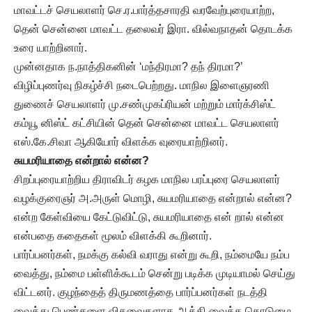
மாவட்டச் செயலாளர் செ.ர.பார்த்தசாரதி வரவேற்புரையாற்ற,
தென் சென்னை மாவட்ட தலைவர் இரா. வில்வநாதன் தொடக்க
உரை யாற்றினார்.
முன்னதாக ந.நாத்திகனின் ‘மந்திரமா? தந் திரமா?’
விழிப்புணர்வு நிகழ்ச்சி நடைபெற்றது. மாநில இளைஞரணி
துணைச் செயலாளர் மு.சண்முகப்ரியன் மற்றும் மார்க்சிஸ்ட்
கம்யூ னிஸ்ட் கட்சியின் தென் சென்னை மாவட்ட செயலாளர்
எஸ்.கே.சிவா ஆகியோர் விளக்க வுரையாற்றினர்.
சுயமரியாதை என்றால் என்ன?
சிறப்புரையாற்றிய திராவிடர் கழக மாநில பரப்புரை செயலாளர்
வழக்குரைஞர் அ.அருள் மொழி, சுயமரியாதை என்றால் என்ன?
என்ற கேள்வியை கேட்டுவிட்டு, சுயமரியாதை என் றால் என்ன
என்பதை கதைகள் மூலம் விளக்கி கூறினார்.
பார்ப்பனர்கள், நமக்கு கல்வி வராது என்று கூறி, நம்மையே நம்ப
வைத்து, நம்மை பள்ளிக்கூடம்‌ சென்று படிக்க முடியாமல் செய்து
விட்டனர். குழந்தைத் திருமணத்தை பார்ப்பனர்கள் நடத்தி
வைத்து பெண்களை விதவைகளாக ஆக்கி வைத்த கொடுமை