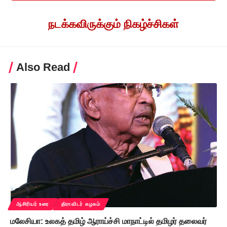
நடக்கவிருக்கும் நிகழ்ச்சிகள்
Also Read
ஆசிரியர் உரை
திராவிடர் கழகம்
மலேசியா: உலகத் தமிழ் ஆராய்ச்சி மாநாட்டில் தமிழர் தலைவர்