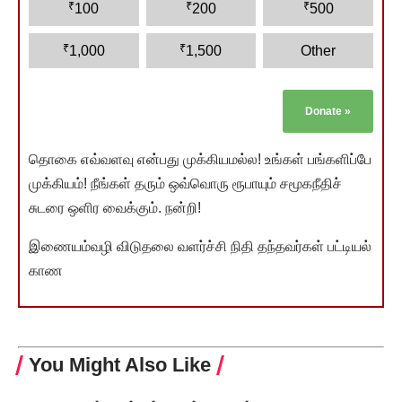
₹
₹
₹
100
200
500
₹
₹
1,000
1,500
Other
Donate
»
தொகை எவ்வளவு என்பது முக்கியமல்ல! உங்கள் பங்களிப்பே
முக்கியம்! நீங்கள் தரும் ஒவ்வொரு ரூபாயும் சமூகநீதிச்
சுடரை ஒளிர வைக்கும். நன்றி!
இணையம்வழி விடுதலை வளர்ச்சி நிதி தந்தவர்கள் பட்டியல்
காண
You Might Also Like