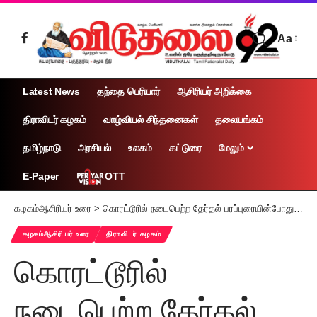
Aa
Latest News
தந்தை பெரியார்
ஆசிரியர் அறிக்கை
திராவிடர் கழகம்
வாழ்வியல் சிந்தனைகள்
தலையங்கம்
தமிழ்நாடு
அரசியல்
உலகம்
கட்டுரை
மேலும்
OTT
E-Paper
கழகம்ஆசிரியர் உரை
>
கொரட்டூரில் நடைபெற்ற தேர்தல் பரப்புரையின்போது தமிழர் தலைவர் ஆசிரியரின் உரை கேட்கத் திரண்டிருந்தோர் (11.4.2024)
கழகம்ஆசிரியர் உரை
திராவிடர் கழகம்
கொரட்டூரில்
நடைபெற்ற தேர்தல்