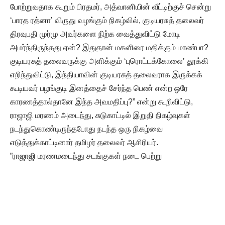
போற்றுவதாக கூறும் பிரதமர், அத்வானியின் வீட்டிற்குச் சென்று
‘பாரத ரத்னா’ விருது வழங்கும் நிகழ்வில், குடியரசுத் தலைவர்
திரவுபதி முர்மு அவர்களை நிற்க வைத்துவிட்டு மோடி
அமர்ந்திருந்தது ஏன்? இதுதான் மகளிரை மதிக்கும் மாண்பா?
குடியரசுத் தலைவருக்கு அளிக்கும் ‘புரொட்டக்கோலை’ தூக்கி
எறிந்துவிட்டு, இந்தியாவின் குடியரசுத் தலைவராக இருக்கக்
கூடியவர் பழங்குடி இனத்தைச் சேர்ந்த பெண் என்ற ஒரே
காரணத்தால்தானே இந்த அவமதிப்பு?” என்று கூறிவிட்டு,
ராஜாஜி மரணம் அடைந்து, சுடுகாட்டில் இறுதி நிகழ்வுகள்
நடந்துகொண்டிருந்தபோது நடந்த ஒரு நிகழ்வை
எடுத்துக்காட்டினார் தமிழர் தலைவர் ஆசிரியர்.
”ராஜாஜி மரணமடைந்து சடங்குகள் நடை பெற்று
கொண்டிருந்தபோது பெரியார், கலைஞர், காமராஜர் ஆகியோர்
தரையில் அமர்ந்திருக்கின்றனர். அப்போது குடியரசுத் தலைவர்
வி.வி.கிரி வருகிறார். அதைப்பார்த்த பெரியார் தனது
தோழர்களை அழைத்து, “அவர் குடியரசுத் தலைவர்; அவர்
நிற்கக்கூடாது. ஆகவே எனது சக்கர நாற்காலியைக் கொண்டு