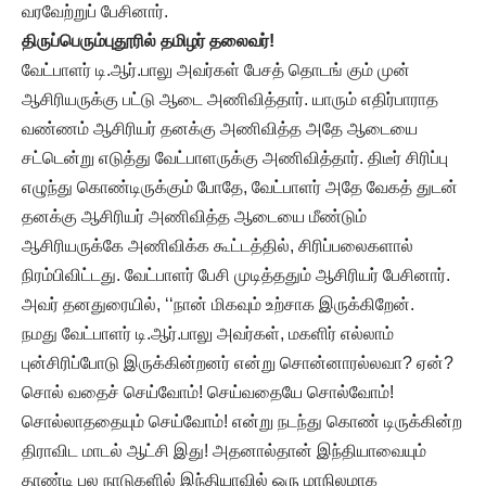
வரவேற்றுப் பேசினார்.
திருப்பெரும்புதூரில் தமிழர் தலைவர்!
வேட்பாளர் டி.ஆர்.பாலு அவர்கள் பேசத் தொடங் கும் முன்
ஆசிரியருக்கு பட்டு ஆடை அணிவித்தார். யாரும் எதிர்பாராத
வண்ணம் ஆசிரியர் தனக்கு அணிவித்த அதே ஆடையை
சட்டென்று எடுத்து வேட்பாளருக்கு அணிவித்தார். திடீர் சிரிப்பு
எழுந்து கொண்டிருக்கும் போதே, வேட்பாளர் அதே வேகத் துடன்
தனக்கு ஆசிரியர் அணிவித்த ஆடையை மீண்டும்
ஆசிரியருக்கே அணிவிக்க கூட்டத்தில், சிரிப்பலைகளால்
நிரம்பிவிட்டது. வேட்பாளர் பேசி முடித்ததும் ஆசிரியர் பேசினார்.
அவர் தனதுரையில், ‘‘நான் மிகவும் உற்சாக இருக்கிறேன்.
நமது வேட்பாளர் டி.ஆர்.பாலு அவர்கள், மகளிர் எல்லாம்
புன்சிரிப்போடு இருக்கின்றனர் என்று சொன்னாரல்லவா? ஏன்?
சொல் வதைச் செய்வோம்! செய்வதையே சொல்வோம்!
சொல்லாததையும் செய்வோம்! என்று நடந்து கொண் டிருக்கின்ற
திராவிட மாடல் ஆட்சி இது! அதனால்தான் இந்தியாவையும்
தாண்டி பல நாடுகளில் இந்தியாவில் ஒரு மாநிலமாக