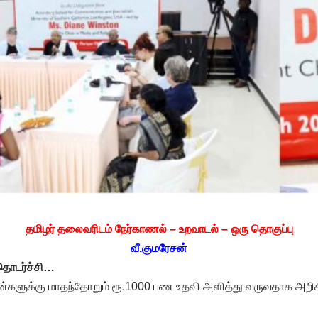
தமிழர் தலைவரிடம் நேர்காணல் – உறவாடல் – ஒரு தொகுப்பு
வீ.குமரேசன்
தொடர்ச்சி…
ளுக்கு மாதந்தோறும் ரூ.1000 பண உதவி அளித்து வருவதாக அறிகி