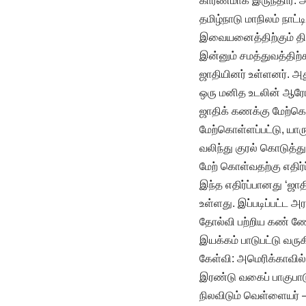
காரணமாக இருந்தார். அ
தமிழ்நாடு மாநிலம் நாட்
இவையனைத்திற்கும் திர
இன்னும் சமத்துவத்திற
ஜாதியினர் உள்ளனர். அ
ஒரு மனித உடலின் ஆரோக்
ஜாதிக் கணக்கு மேற்க
மேற்கொள்ளப்பட்டு, யா
வலிந்து குரல் கொடுத்த
மேற் கொள்வதற்கு எதிர்
இந்த எதிர்ப்பானது ‘ஜா
உள்ளது. இப்படிப்பட்ட 
தோல்வி பற்றிய கண் ணோட
இயக்கம் பாடுபட்டு வருக
கேள்வி: அமெரிக்காவில் 
இரண்டு வகைப் பாகுபாட
நிலவிடும் வெள்ளையர் – 