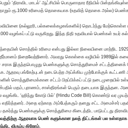
பெறும் ‘திராவிட மாடல்’ ஆட்சியில் பொருளாதார ரீதியில் பின்தங்கியுள்ள
ோறும் ரூ.1000 உரிமைத் தொகையாக (உதவித் தொகை அல்ல) பெண்களு
ல்வியினை (கல்லூரி, பல்கலைக்கழகங்களில்) தொடர்ந்து மேற்கொள்ள 
00 வழங்கப் பட்டு வருகிறது. இந்த நிதி உதவியால் பெண்கள் உயர் கல்வ
தந்தையின் சொத்தில் உரிமை என்பது இல்லா நிலையினை மாற்றிட 1929
் தீர்மானம் நிறைவேற்றினார். அவரது கொள்கை வழியில் 1989இல் கலை
ச் சராக இருந்தபொழுது பெண்களுக்கு சொத்துரிமைச் சட்டத்தினைக் 
. ஆதரவு பங்கேற்புடன் நடைபெற்ற அய்க்கிய முற்போக்குக் கூட்டணி 
ின் சொத்துரிமைக்கான சட்டம் பிறப்பிக்கப் பட்டு நடைமுறையில் உள
்பதில் மதம், புராணம், சாஸ்திரங்கள் பெரும் தடையாக இருந்தன. அ
 வழங்கிட ‘ஹிந்து கோடு பில்’ (Hindu Code Bill) கொண்டு வர முயற்
திர்த்தனர். அதை ஏற்காத அம்பேத்கரும் தனது சட்ட அமைச்சர் பதவி
 தகர்த்து பெண்களுக்கு சொத்துரிமை கிடைத்திட பாடுபட்டது திராவிட
துவத்திற்கு ஆதரவாக பெண் களுக்கான நலத் திட்டங்கள் பல உள்ளதாக
திட விரும்பு கிறோம்.