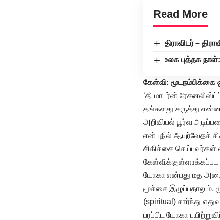
Read More
திராவிடர் – திர
உலக புத்தக நாள்:
கேள்வி: மூடநம்பிக்கை ஒ
‘தி மாடர்ன் ரேசனலிஸ்ட
தங்களது கருத்து என்
அறிவியல் பூர்வ அடிப்ப
என்பதில் ஆயுர்வேதச் ச
சிகிச்சை செய்பவர்கள்
கேள்விக்குள்ளாக்கப்ப
யோகா என்பது மத அடையாள
மூச்சை இழுப்பதாலும்,
(spiritual) சார்ந்து 
பரப்பிட யோகா பயிற்றுவிப