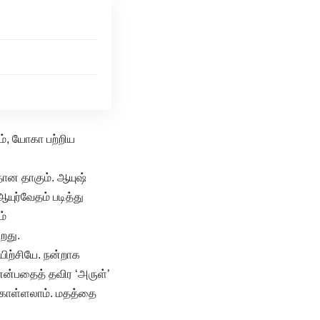
ம், யோகா பற்றிய
தான தாகும். ஆயுஷ்
யுர்வேதம் படித்து
ம்
றது.
யிற்சியே. நன்றாக
என்பதைத் தவிர ‘அருள்’
் கொள்ளலாம். மதத்தை