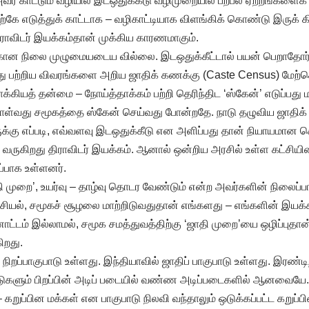
வர் காட்டும் வழியில் இடஒதுக்கீடு வழிமுறையில் பற்பல ஏற்றங்கள
டிற்கே எடுத்துக் காட்டாக – வழிகாட்டியாக விளங்கிக் கொண்டு இருக் க
ாவிடர் இயக்கம்தான் முக்கிய காரணமாகும்.
்கான நிலை முழுமையடைய வில்லை. இடஒதுக்கீட்டால் பயன் பெறாதோர் 
து பற்றிய விவரங்களை அறிய ஜாதிக் கணக்கு (Caste Census) மேற்
கியத் தன்மை – நோய்த்தாக்கம் பற்றி தெரிந்திட ‘ஸ்கேன்’ எடுப்பது 
ொள்வது சமூகத்தை ஸ்கேன் செய்வது போன்றதே. நாடு தழுவிய ஜாதிக
ருக்கு எப்படி, எவ்வளவு இடஒதுக்கீடு என அளிப்பது தான் நியாயமான 
ு வருகிறது திராவிடர் இயக்கம். ஆனால் ஒன்றிய அரசில் உள்ள கட்சியி
ப்பாக உள்ளனர்.
தி முறை’, உயர்வு – தாழ்வு தொடர வேண்டும் என்ற அவர்களின் நிலைப
அரசியல், சமூகச் சூழலை மாற்றிடுவதுதான் எங்களது – எங்களின் இயக்
்டம் இல்லாமல், சமூக சமத்துவத்திற்கு ‘ஜாதி முறை’யை ஒழிப்புதான
ிறது.
நிறப்பாகுபாடு உள்ளது. இந்தியாவில் ஜாதிப் பாகுபாடு உள்ளது. இரண்ட
ுகளும் பிறப்பின் அடிப் படையில் வண்ண அடிப்படைகளில் ஆனவையே.
கறுப்பின மக்கள் என பாகுபாடு நிலவி வந்தாலும் ஒடுக்கப்பட்ட கறுப்ப