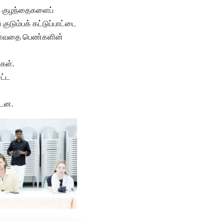
ல் குழந்தைகளைப்
ுடும்பக் கட்டுப்பாட்டை
கொள்வதை பெண்களின்
கள்.
ட்ட
்டன.