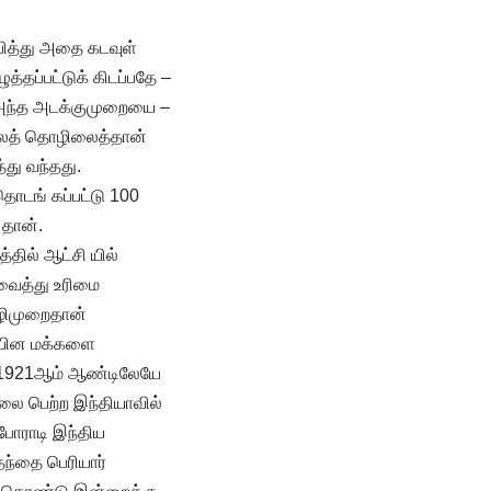
்பித்து அதை கடவுள்
்தப்பட்டுக் கிடப்பதே –
ர் அந்த அடக்குமுறையை –
குலத் தொழிலைத்தான்
்து வந்தது.
தொடங் கப்பட்டு 100
 தான்.
தில் ஆட்சி யில்
 வைத்து உரிமை
வழிமுறைதான்
ுடியின மக்களை
ம் 1921ஆம் ஆண்டிலேயே
தலை பெற்ற இந்தியாவில்
 போராடி இந்திய
தந்தை பெரியார்