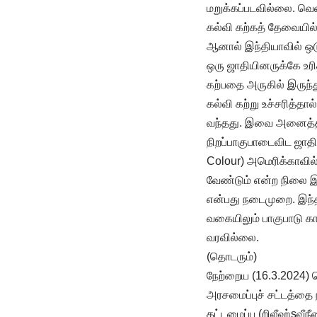
மறுக்கப்படவில்லை. வெள
கல்வி கற்கத் தேவையில
ஆனால் இந்தியாவில் ஒடுக
ஒரு ஜாதியினருக்கே உரி
கற்பதை அருகில் இருந்த
கல்வி கற்று உச்சரித்த
வந்தது. இவை அனைத்திற்
நிறப்பாகுபாடைவிட ஜாதி
Colour) அமெரிக்காவில
வேண்டும் என்ற நிலை இர
என்பது நடைமுறை. இந்திய
வகையிலும் பாகுபாடு க
வரவில்லை.
(தொடரும்)
நேற்றைய (16.3.2024) 
அரசமைப்புச் சட்டத்தை 
கட்டமைப்பு (றிலீஹ்sவீந