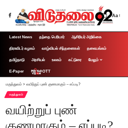
Aa
Latest News
தந்தை பெரியார்
ஆசிரியர் அறிக்கை
திராவிடர் கழகம்
வாழ்வியல் சிந்தனைகள்
தலையங்கம்
தமிழ்நாடு
அரசியல்
உலகம்
கட்டுரை
மேலும்
OTT
E-Paper
மருத்துவம்
>
வயிற்றுப் புண் குணமாகும் – எப்படி?
மருத்துவம்
வயிற்றுப் புண்
குணமாகும் – எப்படி?