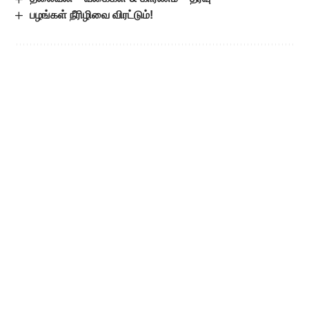
பழங்கள் நீரிழிவை விரட்டும்!
Leave a Comment
Popular Posts
9-ஆம் வகுப்பில் மும்மொழித் திட்டம்
கட்டாயமாம்! சிபிஎஸ்இ கொள்கைக்கு
எதிராக உச்ச நீதிமன்றத்தில் அவசர
வழக்கு!
August 6, 2026
குளிர்ச்சியில் வரப்போகும்
திடமான புரட்சி
August 6, 2026
ஆகஸ்ட் 12-இல் முழு சூரிய