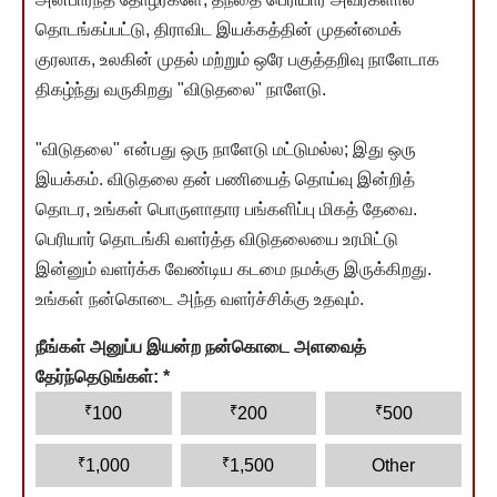
தொடங்கப்பட்டு, திராவிட இயக்கத்தின் முதன்மைக்
குரலாக, உலகின் முதல் மற்றும் ஒரே பகுத்தறிவு நாளேடாக
திகழ்ந்து வருகிறது "விடுதலை" நாளேடு.
"விடுதலை" என்பது ஒரு நாளேடு மட்டுமல்ல; இது ஒரு
இயக்கம். விடுதலை தன் பணியைத் தொய்வு இன்றித்
தொடர, உங்கள் பொருளாதார பங்களிப்பு மிகத் தேவை.
பெரியார் தொடங்கி வளர்த்த விடுதலையை உரமிட்டு
இன்னும் வளர்க்க வேண்டிய கடமை நமக்கு இருக்கிறது.
உங்கள் நன்கொடை அந்த வளர்ச்சிக்கு உதவும்.
நீங்கள் அனுப்ப இயன்ற நன்கொடை அளவைத்
தேர்ந்தெடுங்கள்:
*
₹
₹
₹
100
200
500
₹
₹
1,000
1,500
Other