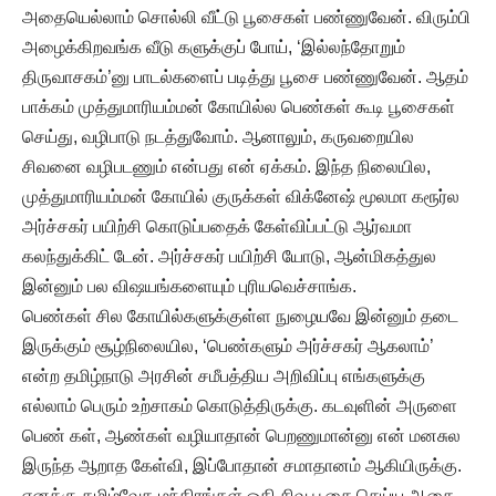
அதையெல்லாம் சொல்லி வீட்டு பூசைகள் பண்ணுவேன். விரும்பி
அழைக்கிறவங்க வீடு களுக்குப் போய், ‘இல்லந்தோறும்
திருவாசகம்’னு பாடல்களைப் படித்து பூசை பண்ணுவேன். ஆதம்
பாக்கம் முத்துமாரியம்மன் கோயில்ல பெண்கள் கூடி பூசைகள்
செய்து, வழிபாடு நடத்துவோம். ஆனாலும், கருவறையில
சிவனை வழிபடணும் என்பது என் ஏக்கம். இந்த நிலையில,
முத்துமாரியம்மன் கோயில் குருக்கள் விக்னேஷ் மூலமா கரூர்ல
அர்ச்சகர் பயிற்சி கொடுப்பதைக் கேள்விப்பட்டு ஆர்வமா
கலந்துக்கிட் டேன். அர்ச்சகர் பயிற்சி யோடு, ஆன்மிகத்துல
இன்னும் பல விஷயங்களையும் புரியவெச்சாங்க.
பெண்கள் சில கோயில்களுக்குள்ள நுழையவே இன்னும் தடை
இருக்கும் சூழ்நிலையில, ‘பெண்களும் அர்ச்சகர் ஆகலாம்’
என்ற தமிழ்நாடு அரசின் சமீபத்திய அறிவிப்பு எங்களுக்கு
எல்லாம் பெரும் உற்சாகம் கொடுத்திருக்கு. கடவுளின் அருளை
பெண் கள், ஆண்கள் வழியாதான் பெறணுமான்னு என் மனசுல
இருந்த ஆறாத கேள்வி, இப்போதான் சமாதானம் ஆகியிருக்கு.
எனக்கு தமிழ்வேத மந்திரங்கள் ஓதி சிவ பூசை செய்ய ஆசை.