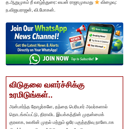
த.ஆறுமுகம் றீ வாழ்த்துரை: லயன் ராஜாமுகமது
விழைவு:
ந.விஜயராஜன், வி.மோகன்.
விடுதலை வளர்ச்சிக்கு
உரமிடுங்கள்..
அன்பார்ந்த தோழர்களே, தந்தை பெரியார் அவர்களால்
தொடங்கப்பட்டு, திராவிட இயக்கத்தின் முதன்மைக்
குரலாக, உலகின் முதல் மற்றும் ஒரே பகுத்தறிவு நாளேடாக