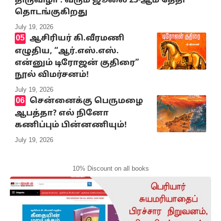
திருவிழா : வரும் ஜூலை 23-ஆம் தேதி
தொடங்குகிறது
July 19, 2026
ஆசிரியர் கி.வீரமணி
எழுதிய, “ஆர்.எஸ்.எஸ்.
என்னும் டிரோஜன் குதிரை”
நூல் விமர்சனம்!
July 19, 2026
சென்னைக்கு பெருமழை
ஆபத்தா? எல் நினோ
கணிப்பும் பின்னணியும்!
July 19, 2026
10% Discount on all books