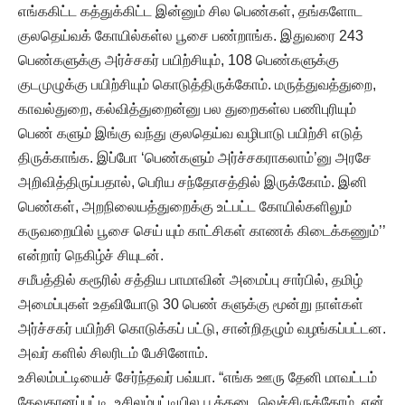
எங்ககிட்ட கத்துக்கிட்ட இன்னும் சில பெண்கள், தங்களோட
குலதெய்வக் கோயில்கள்ல பூசை பண்றாங்க. இதுவரை 243
பெண்களுக்கு அர்ச்சகர் பயிற்சியும், 108 பெண்களுக்கு
குடமுழுக்கு பயிற்சியும் கொடுத்திருக்கோம். மருத்துவத்துறை,
காவல்துறை, கல்வித்துறைன்னு பல துறைகள்ல பணிபுரியும்
பெண் களும் இங்கு வந்து குலதெய்வ வழிபாடு பயிற்சி எடுத்
திருக்காங்க. இப்போ ‘பெண்களும் அர்ச்சகராகலாம்’னு அரசே
அறிவித்திருப்பதால், பெரிய சந்தோசத்தில் இருக்கோம். இனி
பெண்கள், அறநிலையத்துறைக்கு உட்பட்ட கோயில்களிலும்
கருவறையில் பூசை செய் யும் காட்சிகள் காணக் கிடைக்கணும்’’
என்றார் நெகிழ்ச் சியுடன்.
சமீபத்தில் கரூரில் சத்திய பாமாவின் அமைப்பு சார்பில், தமிழ்
அமைப்புகள் உதவியோடு 30 பெண் களுக்கு மூன்று நாள்கள்
அர்ச்சகர் பயிற்சி கொடுக்கப் பட்டு, சான்றிதழும் வழங்கப்பட்டன.
அவர் களில் சிலரிடம் பேசினோம்.
உசிலம்பட்டியைச் சேர்ந்தவர் பவ்யா. “எங்க ஊரு தேனி மாவட்டம்
தேவதானப்பட்டி. உசிலம்பட்டியில பூக்கடை வெச்சிருக்கோம். என்