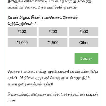
இன்னும் வளர்க்க வேண்டிய கடமை நமக்கு இருக்கிறது.
உங்கள் நன்கொடை அந்த வளர்ச்சிக்கு உதவும்.
நீங்கள் அனுப்ப இயன்ற நன்கொடை அளவைத்
தேர்ந்தெடுங்கள்:
*
₹
₹
₹
100
200
500
₹
₹
1,000
1,500
Other
Donate
»
தொகை எவ்வளவு என்பது முக்கியமல்ல! உங்கள் பங்களிப்பே
முக்கியம்! நீங்கள் தரும் ஒவ்வொரு ரூபாயும் சமூகநீதிச்
சுடரை ஒளிர வைக்கும். நன்றி!
இணையம்வழி விடுதலை வளர்ச்சி நிதி தந்தவர்கள் பட்டியல்
காண