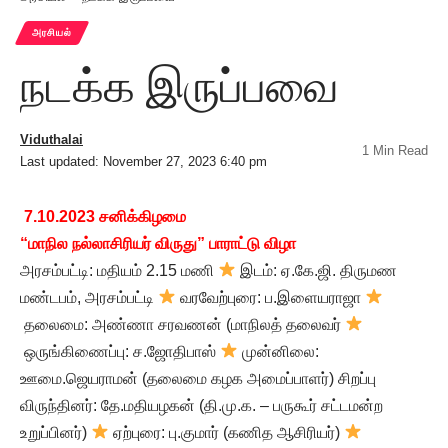
அரசியல்
நடக்க இருப்பவை
Viduthalai
1 Min Read
Last updated: November 27, 2023 6:40 pm
7.10.2023 சனிக்கிழமை
“மாநில நல்லாசிரியர் விருது” பாராட்டு விழா
அரசம்பட்டி: மதியம் 2.15 மணி
இடம்: ஏ.கே.ஜி. திருமண
மண்டபம், அரசம்பட்டி
வரவேற்புரை: ப.இளையராஜா
தலைமை: அண்ணா சரவணன் (மாநிலத் தலைவர்
ஒருங்கிணைப்பு: ச.ஜோதிபாஸ்
முன்னிலை:
ஊமை.ஜெயராமன் (தலைமை கழக அமைப்பாளர்) சிறப்பு
விருந்தினர்: தே.மதியழகன் (தி.மு.க. – பருகூர் சட்டமன்ற
உறுப்பினர்)
ஏற்புரை: பு.குமார் (கணித ஆசிரியர்)