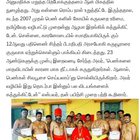
அனுமதிக்க மறுத்த பிற்போக்குத்தனம் ஆன் மிகத்தில்
நுழைந்தது. அது என்னை ரொம்ப நாள் உறுத்திட்டே இருந்ததால,
கடந்த 2007 முதல் பெண் களின் கோயில் கருவறை உரிமை,
தமிழ்வேத வழிபாட்டு முறைன்னு ஆழமா இறங்கிக் கத்துக்கிட்
டேன். சென்னை, காரனோடையில் சமாதியாகியிருக் கும்
12ஆவது பதினெண் சித்தர் பீடாதிபதி அரசயோகி கருவூராரை
குருவாக ஏற்றுக்கொள்ளும் பாக்கியம் கிடைத்தது. 23
ஆண்டுகளுக்கு முன்பு இறைவனடி சேர்ந்த அவர், ‘பெண்களை
மாதவிடாயின் காரண மாக தீட்டாகக் கருதுகிறார்கள். ஆனால்,
பெண்கள் சிவபூசை செய்யலாம்’னு சொல்லியிருக்கிறார். அவர்
வழியில் இது தொடர்பா இன்னும் பல விடயங்களைக்
கத்துக்கிட்டேன்’’ என்பவர், தன் பயிற்சி முறை பற்றி கூறினார்.