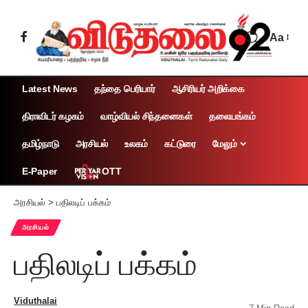
Aa
Latest News
தந்தை பெரியார்
ஆசிரியர் அறிக்கை
திராவிடர் கழகம்
வாழ்வியல் சிந்தனைகள்
தலையங்கம்
தமிழ்நாடு
அரசியல்
உலகம்
கட்டுரை
மேலும்
OTT
E-Paper
அரசியல்
>
பதிலடிப் பக்கம்
அரசியல்
பதிலடிப் பக்கம்
Viduthalai