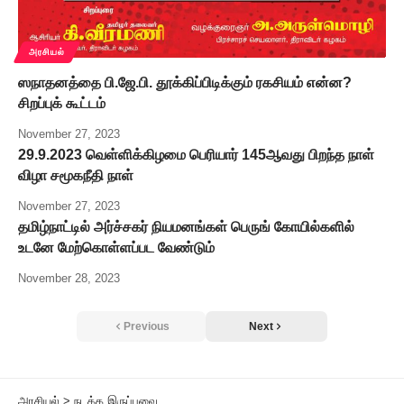
அரசியல்
ஸநாதனத்தை பி.ஜே.பி. தூக்கிப்பிடிக்கும் ரகசியம் என்ன?
சிறப்புக் கூட்டம்
November 27, 2023
29.9.2023 வெள்ளிக்கிழமை பெரியார் 145ஆவது பிறந்த நாள்
விழா சமூகநீதி நாள்
November 27, 2023
தமிழ்நாட்டில் அர்ச்சகர் நியமனங்கள் பெருங் கோயில்களில்
உடனே மேற்கொள்ளப்பட வேண்டும்
November 28, 2023
Previous
Next
அரசியல்
>
நடக்க இருப்பவை