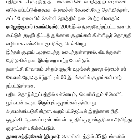
புதிதாக 13 குடிநீர்த் திட்டங்களை செயல்படுத்த நடவடிக்கை
எடுக் கப்பட்டுள்ளதாக அமைச்சர் கே.என்.நேரு தெரிவித்தார்.
சட்டப்பேரவையில் கேள்வி நேரத்தில் நடைபெற்ற விவாதம்:
ராஜேஷ்குமார் (காங்கிரஸ்):
2006இ-ல் நிறைவேற்றப்பட்ட சுனாமி
கூட்டுக் குடிநீர் திட்டத் துக்கான குழாய்கள் கிள்ளியூர் தொகுதி
வழியாக கன்னியா குமரிக்கு செல்கிறது.
இந்தக் குழாய் பழுதடைந்து உடைந்துள்ளதால், விபத்துகள்
நேரிடுகின்றன. இவற்றை மாற்ற வேண்டும்.
நகராட்சி நிர்வாகம் மற்றும் குடிநீர் வழங்கல் துறை அமைச் சர்
கே.என்.நேரு: தமிழ்நாட்டில் 60 இடங்களில் குழாய்கள் மாற்
றப்பட்டுள்ளன.
புதிய தொழில்நுட்பத்தில் உள்ளேயும், வெளியிலும் சிமென்ட்
பூச்சுடன் கூடிய இரும்புக் குழாய்கள் தற்போது
அமைக்கப்படுகின்றன. வரும் பட்ஜெட்டில் இதற்கான நிதி
ஒதுக்கி, தேவைப்படின் உங்கள் பகுதிக்கு முன்னுரிமை அளித்து
குழாய்கள் பதிக்கப்படும்.
துரை சந்திரசேகர் (திமுக):
கொள்ளிடத்தில் 35 இடங்களில்