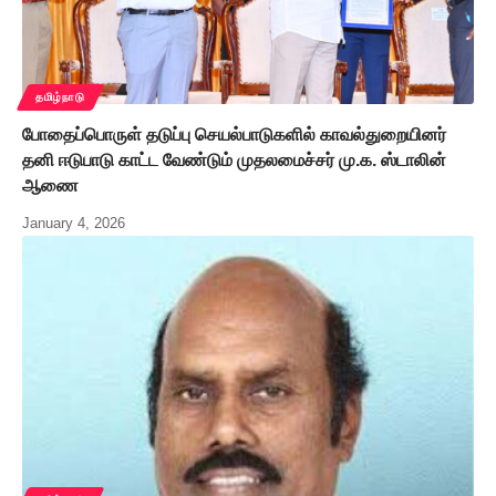
தமிழ்நாடு
போதைப்பொருள் தடுப்பு செயல்பாடுகளில் காவல்துறையினர்
தனி ஈடுபாடு காட்ட வேண்டும் முதலமைச்சர் மு.க. ஸ்டாலின்
ஆணை
January 4, 2026