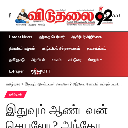
Aa
Latest News
தந்தை பெரியார்
ஆசிரியர் அறிக்கை
திராவிடர் கழகம்
வாழ்வியல் சிந்தனைகள்
தலையங்கம்
தமிழ்நாடு
அரசியல்
உலகம்
கட்டுரை
மேலும்
OTT
E-Paper
தமிழ்நாடு
>
இதுவும் ஆண்டவன் செயலோ? அந்தோ, கோயில் கட்டும் பணியின்போது தொழிலாளி உயிரிழப்பு!
தமிழ்நாடு
இதுவும் ஆண்டவன்
செயலோ? அந்தோ,