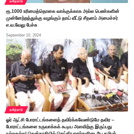
தமிழ்நாடு
ரூ.1000 உரிமைத்தொகை வாக்குக்காக அல்ல பெண்களின்
முன்னேற்றத்துக்கு வழங்கும் தாய் வீட்டு சீதனம் அமைச்சர்
எ.வ.வேலு பேச்சு
September 10, 2024
தமிழ்நாடு
ஓர் ஆட்சி போராட்டங்களைத் தவிர்க்கவேண்டுமே தவிர –
போராட்டங்களை உருவாக்கக் கூடிய அளவிற்கு இருப்பது
நல்லதல்ல! தென்காசியில் செய்தியாளர்களிடையே தமிழர்