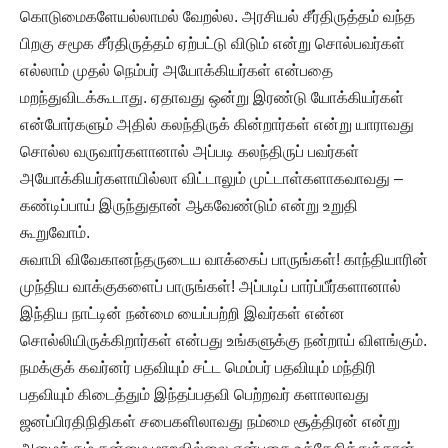
கொடுமைகளேயல்லாமல் வேறல்ல. அரசியல் சீர்திருத்தம் வந்த
பிறகு சமூக சீர்திருத்தம் ஏற்பட்டு விடும் என்று சொல்பவர்கள்
எல்லாம் முதல் நெம்பர் அயோக்கியர்கள் என்பதை
மறந்துவிடக்கூடாது. ஏதாவது ஒன்று இரண்டு யோக்கியர்கள்
என்போர்களும் அதில் கலந்திருக் கின்றார்கள் என்று யாராவது
சொல்ல வருவார்களானால் அப்படி கலந்திருப் பவர்கள்
அயோக்கியர்களாயில்லா விட்டாலும் முட்டாள்களாகவாவது –
கண்டிப்பாய் இருந்துதான் ஆகவேண்டும் என்று உறுதி
கூறுவோம்.
சுவாமி விவேகானந்தருடைய வாக்கைப் பாருங்கள்! காந்தியாரின்
முந்திய வாக்குகளைப் பாருங்கள்! அப்படிப் பார்ப்பீர்களானால்
இந்திய நாட்டின் நன்மை யைப்பற்றி இவர்கள் என்ன
சொல்லியிருக்கிறார்கள் என்பது உங்களுக்கு நன்றாய் விளங்கும்.
நமக்குக் கவர்னர் பதவியும் சட்ட மெம்பர் பதவியும் மந்திரி
பதவியும் கிடைத்தும் இந்தப்பதவி பெற்றவர் களாலாவது
ஜனப்பிரதிநிதிகள் சபைகளிலாவது நம்மை சூத்திரன் என்று