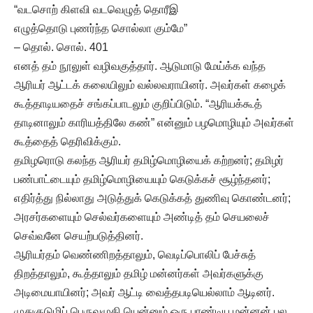
“வடசொற் கிளவி வடவெழுத் தொரீஇ
எழுத்தொடு புணர்ந்த சொல்லா கும்மே”
– தொல். சொல். 401
எனத் தம் நூலுள் வழிவகுத்தார். ஆடுமாடு மேய்க்க வந்த
ஆரியர் ஆட்டக் கலையிலும் வல்லவராயினர். அவர்கள் கழைக்
கூத்தாடியதைச் சங்கப்பாடலும் குறிப்பிடும். “ஆரியக்கூத்
தாடினாலும் காரியத்திலே கண்” என்னும் பழமொழியும் அவர்கள்
கூத்தைத் தெரிவிக்கும்.
தமிழரொடு கலந்த ஆரியர் தமிழ்மொழியைக் கற்றனர்; தமிழர்
பண்பாட்டையும் தமிழ்மொழியையும் கெடுக்கச் சூழ்ந்தனர்;
எதிர்த்து நில்லாது அடுத்துக் கெடுக்கத் துணிவு கொண்டனர்;
அரசர்களையும் செல்வர்களையும் அண்டித் தம் செயலைச்
செவ்வனே செயற்படுத்தினர்.
ஆரியர்தம் வெண்ணிறத்தாலும், வெடிப்பொலிப் பேச்சுத்
திறத்தாலும், கூத்தாலும் தமிழ் மன்னர்கள் அவர்களுக்கு
அடிமையாயினர்; அவர் ஆட்டி வைத்தபடியெல்லாம் ஆடினர்.
முதுகுடுமிப் பெருவழுதி யென்னும் ஒரு பாண்டிய மன்னன் பல