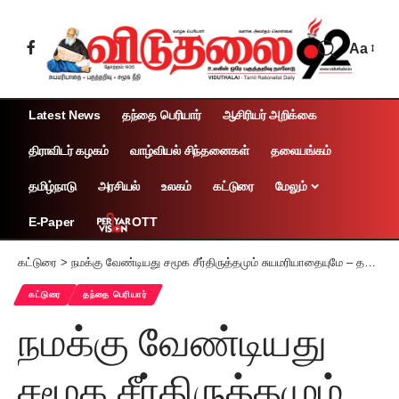
Aa
Latest News
தந்தை பெரியார்
ஆசிரியர் அறிக்கை
திராவிடர் கழகம்
வாழ்வியல் சிந்தனைகள்
தலையங்கம்
தமிழ்நாடு
அரசியல்
உலகம்
கட்டுரை
மேலும்
OTT
E-Paper
கட்டுரை
>
நமக்கு வேண்டியது சமூக சீர்திருத்தமும் சுயமரியாதையுமே – தந்தை பெரியார்
கட்டுரை
தந்தை பெரியார்
நமக்கு வேண்டியது
சமூக சீர்திருத்தமும்