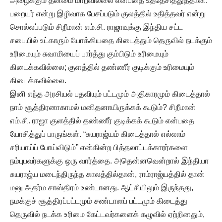
அழைக்கும் தன்மை மாறவில்லை என்பதை உத்தேசித்துத்தான்.
பறையர் என்று இழிவாக பேசப்படும் குலத்தில் உதித்தவர் என்று
சொல்லப்படும் சிறீமான் எம்.சி. ராஜாவுக்கு இந்திய சட்ட
சபையில் உட்காரும் யோக்கியதை கிடைத்தும் தெருவில் நடக்கும்
உரிமையும் சுவாமியைப் பார்த்து கும்பிடும் உரிமையும்
கிடைக்கவில்லை; குளத்தில் தண்ணீர் குடிக்கும் உரிமையும்
கிடைக்கவில்லை.
இனி எந்த அரசியல் பதவியும் பட்டமும் அதிகாரமும் கிடைத்தால்
நாம் சூத்திரனாகாமல் மனிதனாயிருக்கக் கூடும்? சிறீமான்
எம்.சி. ராஜா குளத்தில் தண்ணீர் குடிக்கக் கூடும் என்பதை
யோசித்துப் பாருங்கள். “சுயராஜ்யம் கிடைத்தால் எல்லாம்
சரியாய்ப் போய்விடும்” என்கின்ற பித்தலாட்டக்காரர்களை
நம்புபவர்களுக்கு ஒரு வார்த்தை. அதென்னவென்றால் இந்தியா
சுயராஜ்ய மடைந்திருந்த காலத்தில்தான், ராம்ராஜ்யத்தில் தான்
மனு அதர்ம சாஸ்திரம் உண்டானது. ஆட்சியிலும் இருந்தது,
நமக்குச் சூத்திரப்பட்டமும் சண்டாளப் பட்டமும் கிடைத்து
தெருவில் நடக்க உரிமை கேட்டவர்களைக் கழுவில் ஏற்றினதும்,