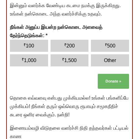
இன்னும் வளர்க்க வேண்டிய கடமை நமக்கு இருக்கிறது.
உங்கள் நன்கொடை அந்த வளர்ச்சிக்கு உதவும்.
நீங்கள் அனுப்ப இயன்ற நன்கொடை அளவைத்
தேர்ந்தெடுங்கள்:
*
₹
₹
₹
100
200
500
₹
₹
1,000
1,500
Other
Donate
»
தொகை எவ்வளவு என்பது முக்கியமல்ல! உங்கள் பங்களிப்பே
முக்கியம்! நீங்கள் தரும் ஒவ்வொரு ரூபாயும் சமூகநீதிச்
சுடரை ஒளிர வைக்கும். நன்றி!
இணையம்வழி விடுதலை வளர்ச்சி நிதி தந்தவர்கள் பட்டியல்
காண