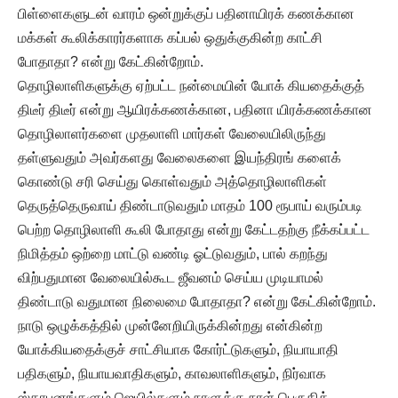
பிள்ளைகளுடன் வாரம் ஒன்றுக்குப் பதினாயிரக் கணக்கான
மக்கள் கூலிக்காரர்களாக கப்பல் ஒதுக்குகின்ற காட்சி
போதாதா? என்று கேட்கின்றோம்.
தொழிலாளிகளுக்கு ஏற்பட்ட நன்மையின் யோக் கியதைக்குத்
திடீர் திடீர் என்று ஆயிரக்கணக்கான, பதினா யிரக்கணக்கான
தொழிலாளர்களை முதலாளி மார்கள் வேலையிலிருந்து
தள்ளுவதும் அவர்களது வேலைகளை இயந்திரங் களைக்
கொண்டு சரி செய்து கொள்வதும் அத்தொழிலாளிகள்
தெருத்தெருவாய் திண்டாடுவதும் மாதம் 100 ரூபாய் வரும்படி
பெற்ற தொழிலாளி கூலி போதாது என்று கேட்டதற்கு நீக்கப்பட்ட
நிமித்தம் ஒற்றை மாட்டு வண்டி ஓட்டுவதும், பால் கறந்து
விற்பதுமான வேலையில்கூட ஜீவனம் செய்ய முடியாமல்
திண்டாடு வதுமான நிலைமை போதாதா? என்று கேட்கின்றோம்.
நாடு ஒழுக்கத்தில் முன்னேறியிருக்கின்றது என்கின்ற
யோக்கியதைக்குச் சாட்சியாக கோர்ட்டுகளும், நியாயாதி
பதிகளும், நியாயவாதிகளும், காவலாளிகளும், நிர்வாக
ஸ்தாபனங்களும் ஜெயில்களும் நாளுக்கு நாள் பெருகிக்