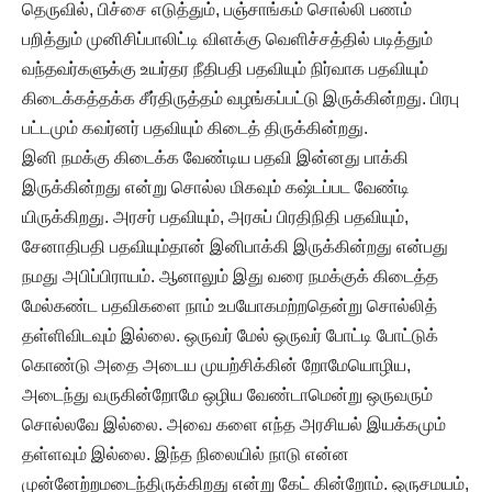
தெருவில், பிச்சை எடுத்தும், பஞ்சாங்கம் சொல்லி பணம்
பறித்தும் முனிசிப்பாலிட்டி விளக்கு வெளிச்சத்தில் படித்தும்
வந்தவர்களுக்கு உயர்தர நீதிபதி பதவியும் நிர்வாக பதவியும்
கிடைக்கத்தக்க சீர்திருத்தம் வழங்கப்பட்டு இருக்கின்றது. பிரபு
பட்டமும் கவர்னர் பதவியும் கிடைத் திருக்கின்றது.
இனி நமக்கு கிடைக்க வேண்டிய பதவி இன்னது பாக்கி
இருக்கின்றது என்று சொல்ல மிகவும் கஷ்டப்பட வேண்டி
யிருக்கிறது. அரசர் பதவியும், அரசுப் பிரதிநிதி பதவியும்,
சேனாதிபதி பதவியும்தான் இனிபாக்கி இருக்கின்றது என்பது
நமது அபிப்பிராயம். ஆனாலும் இது வரை நமக்குக் கிடைத்த
மேல்கண்ட பதவிகளை நாம் உபயோகமற்றதென்று சொல்லித்
தள்ளிவிடவும் இல்லை. ஒருவர் மேல் ஒருவர் போட்டி போட்டுக்
கொண்டு அதை அடைய முயற்சிக்கின் றோமேயொழிய,
அடைந்து வருகின்றோமே ஒழிய வேண்டாமென்று ஒருவரும்
சொல்லவே இல்லை. அவை களை எந்த அரசியல் இயக்கமும்
தள்ளவும் இல்லை. இந்த நிலையில் நாடு என்ன
முன்னேற்றமடைந்திருக்கிறது என்று கேட் கின்றோம். ஒருசமயம்,