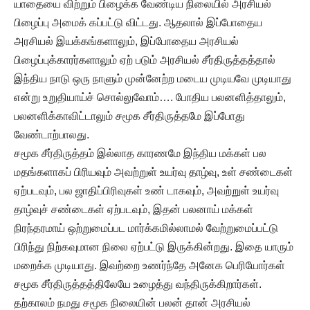
யாதையை விற்றும் பிழைக்க வேண்டிய நிலையில் அரசியல்
பிழைப்பு அமைக் கப்பட்டு விட்டது. ஆதலால் இப்போதைய
அரசியல் இயக்கங்களாலும், இப்போதைய அரசியல்
பிழைப்புக்காரர்களாலும் ஏற் படும் அரசியல் சீர்திருத்தத்தால்
இந்திய நாடு ஒரு நாளும் முன்னேற்ற மடைய முடியவே முடியாது
என்று உறுதியாய்ச் சொல்லுவோம்…. போதிய பலனளித்தாலும்,
பலனளிக்காவிட்டாலும் சமூக சீர்திருத்தமே இப்போது
வேண்டாற்பாலது.
சமூக சீர்திருத்தம் இல்லாத காரணமே இந்திய மக்கள் பல
மதங்களாகப் பிரியவும் அவற்றுள் உயர்வு தாழ்வு, உள் சண்டைகள்
ஏற்படவும், பல ஜாதிப்பிரிவுகள் உண் டாகவும், அவற்றுள் உயர்வு
தாழ்வுச் சண்டைகள் ஏற்படவும், இதன் பலனாய் மக்கள்
நிரந்தரமாய் ஒற்றுமைப்பட மார்க்கமில்லாமல் வேற்றுமைப்பட்டு
பிரிந்து நிற்கவுமான நிலை ஏற்பட்டு இருக்கின்றது. இதை யாரும்
மறைக்க முடியாது. இவற்றை உணர்ந்தே அனேக பெரியோர்கள்
சமூக சீர்திருத்தத்திலேயே உழைத்து வந்திருக்கிறார்கள்.
தற்காலம் நமது சமூக நிலையின் பலன் தான் அரசியல்