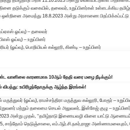
றித்து தமிழ்நாடு அரசு 11.10.2023 அன்று வெளியிட்டுள்ள அறிக்கை: த
னை தடுக்கும் வகையில், தலைவர், உறுப்பினர்கள் உள்ளடக்கிய தம
ன்றினை அமைத்து 18.8.2023 அன்று அரசாணை பிறப்பிக்கப்பட்டு 
அய்ஏஎஸ் ஓய்வு) – தலைவர்
பிஎஸ் ஓய்வு) – உறுப்பினர்
ிரியர் (ஓய்வு), பொறியியல் கல்லூரி, கிண்டி – உறுப்பினர்
வறண்ட வானிலை காரணமாக 10ஆம் தேதி வரை மழை நீடிக்கும்!
் விபத்து: உயிரிழந்தோருக்கு ஆழ்ந்த இரங்கல்!
் மருத்துவர் (ஓய்வு), ராமச்சந்திரா மருத்துவ கல்லூரி, போரூர் – உறுப்பி
ிறுவனர் மற்றும் தலைமை செயல் அலுவலர், இன்கேஜ் குழு – உறுப்பினர
3 அன்று முதல், ‘‘தமிழ்நாடு இணையவழி விளை யாட்டு ஆணையம் முத
. 75, சாந்தோம் நெடுஞ்சாலை, எம்.ஆர்.சி.நகர்,ராஜா அண்ணாமலைபுரம்