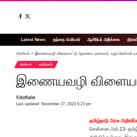
Latest News
தந்தை பெரியார்
ஆசிரியர் அறிக்கை
திராவ
அரசியல்
>
இணையவழி விளையாட்டு ஆணைய தலைவர், உறுப்பினர்கள் யா
அரசியல்
தமிழ்நாடு
இணையவழி விளையாட்
Viduthalai
Last updated: November 27, 2023 6:23 pm
தமிழ்நாடு அரசு அறிவிப்
சென்னை,அக்.13- தமி