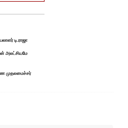
யலாளர் டி.ராஜா
ின் அலட்சியமே
ுணை முதலமைச்சர்