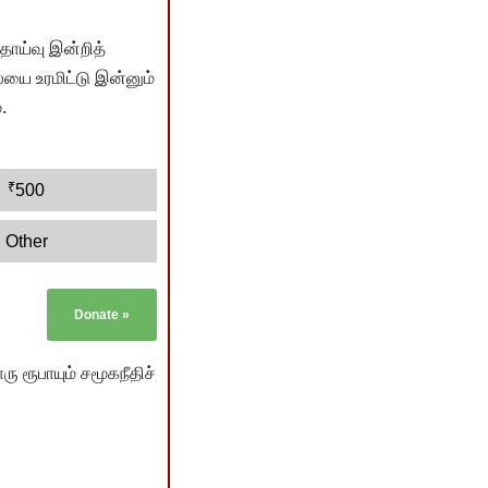
ொய்வு இன்றித்
யை உரமிட்டு இன்னும்
.
₹
500
Other
Donate
»
ு ரூபாயும் சமூகநீதிச்