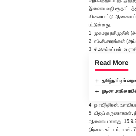
அறிவித்துள்ளது. இதுகு
இணையவழி சூதாட்டத்தி
விளையாட்டு ஆணையம் ஒ
பட்டுள்ளது:
1. முகமது நசிமுதீன் (
2. எம்.சி.சாரங்கன் (அய்
3. சி.செல்லப்பன், பேராச
Read More
தமிழ்நாட்டில் 
ஒடிசா மாநில ரயில
4. ஓ.ரவீந்திரன், உளவியல
5. விஜய் கருணாகரன், ந
ஆணையமானது, 15.9.202
நிர்வாக கட்டடம், எண்