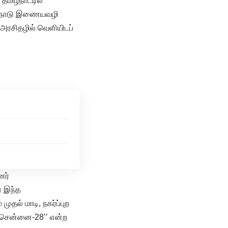
மிழ்நாட்டில்
ிழ்நாடு இணையவழி
அரசிதழில் வெளியிடப்
னர்
் இந்த
ல் மாடி, நகர்ப்புற
, சென்னை-28’’ என்ற