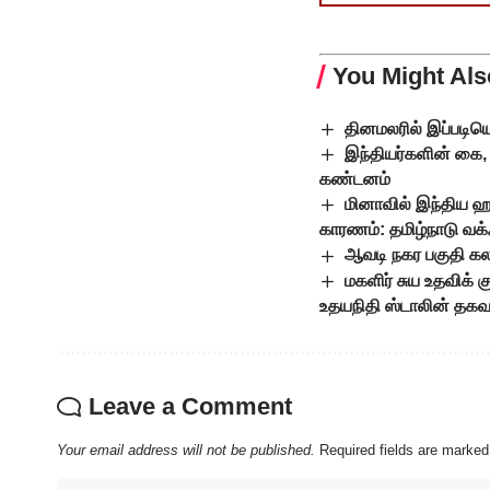
You Might Als
தினமலரில் இப்படிய
இந்தியர்களின் கை, 
கண்டனம்
மினாவில் இந்திய ஹ
காரணம்: தமிழ்நாடு வக்ஃப
ஆவடி நகர பகுதி கல
மகளிர் சுய உதவிக்
உதயநிதி ஸ்டாலின் தகவ
Leave a Comment
Your email address will not be published.
Required fields are marke