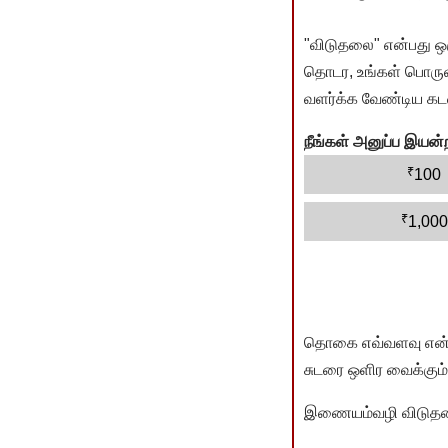
"விடுதலை" என்பது ஒ
தொடர, உங்கள் பொருளா
வளர்க்க வேண்டிய கடம
நீங்கள் அனுப்ப இய
₹
100
₹
1,000
தொகை எவ்வளவு என்பது 
சுடரை ஒளிர வைக்கும்.
இணையம்வழி விடுதலை 