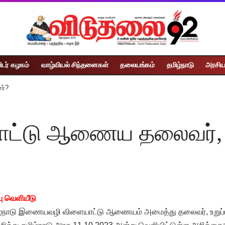
ிடர் கழகம்
வாழ்வியல் சிந்தனைகள்
தலையங்கம்
தமிழ்நாடு
அரசிய
ர்?
டு ஆணைய தலைவர், உறுப
பு வெளியீடு
ழ்நாடு இணையவழி விளையாட்டு ஆணையம் அமைத்து தலைவர், உறுப்