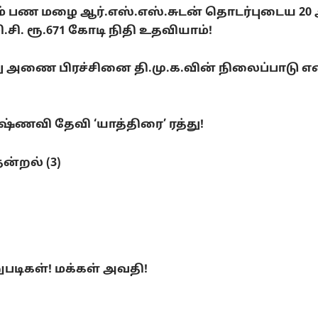
டும் பண மழை ஆர்.எஸ்.எஸ்.சுடன் தொடர்புடைய 20
. ரூ.671 கோடி நிதி உதவியாம்!
ை பிரச்சினை தி.மு.க.வின் நிலைப்பாடு என்ன
ணவி தேவி ‘யாத்திரை’ ரத்து!
ன்றல் (3)
ுபடிகள்! மக்கள் அவதி!