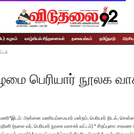
ிடர் கழகம்
வாழ்வியல் சிந்தனைகள்
தலையங்கம்
தமிழ்நாடு
அரசிய
ட்டம்
ிழமை பெரியார் நூலக வாச
ணி*இடம்: அன்னை மணியம்மையார் மன்றம், பெரியார் திடல், சென
்தினி (தலை வர், பெரியார் நூலக வாசகர் வட்டம்) * சிறப்புரை: சரவண 