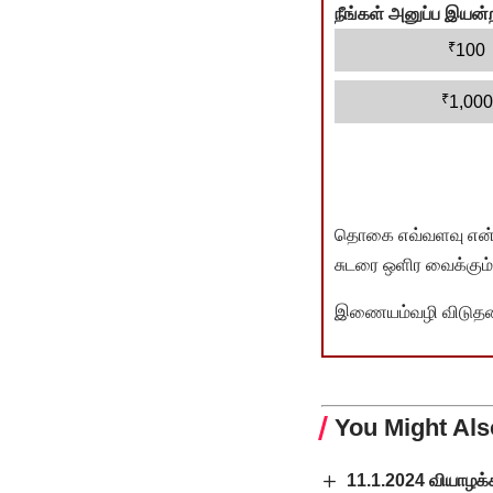
நீங்கள் அனுப்ப இய
₹
100
₹
1,000
தொகை எவ்வளவு என்பது 
சுடரை ஒளிர வைக்கும்.
இணையம்வழி விடுதலை 
You Might Als
11.1.2024 வியாழக்