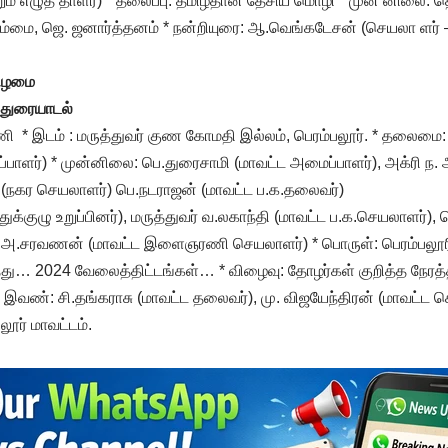
றும் எழுத் தாளர்) * தலைப்பு: தமிழ்தான் தேசிய மொழி * முன் னிலை: 
்மை, ஜெ. ஜனார்த்தனம் * நன்றியுரை: ஆ.வெங்கடேசன் (செயலா ளர் –
கிழமை
்துரையாடல்
ணி * இடம் : மருத்துவர் குண கோமதி இல்லம், பெரம்பலூர். * தலைமை
ளர்) * முன்னிலை: பெ.துரைசாமி (மாவட்ட அமைப்பாளர்), அக்ரி ந. 
(நகர செயலாளர்) பெ.நடராஜன் (மாவட்ட ப.க.தலைவர்)
க்குழு உறுப்பினர்), மருத்துவர் வ.லகாந்தி (மாவட்ட ப.க.செயலாளர்),
சரவணன் (மாவட்ட இளைஞரணி செயலாளர்) * பொருள்: பெரம்பலூரில் 
த்து… 2024 வேலைத்திட்டங்கள்… * விழைவு: தோழர்கள் குறித்த நேரத்த
 இவண்: சி.தங்கராசு (மாவட்ட தலைவர்), மு. விஜயேந்திரன் (மாவட்ட செ
லூர் மாவட்டம்.