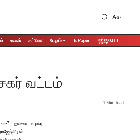
Aa
OTT
ல்
உலகம்
கட்டுரை
மேலும்
E-Paper
கர் வட்டம்
1 Min Read
்னை-7 * தலைமையுரை:
ராஜேந்திரன்