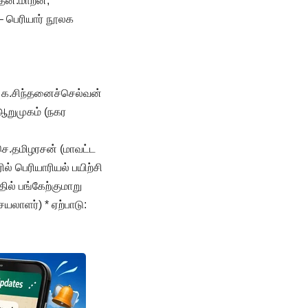
தென்.மாறன்,
 பெரியார் நூலக
: க.சிந்தனைச்செல்வன்
ஆறுமுகம் (நகர
 செ.தமிழரசன் (மாவட்ட
பெரியாரியல் பயிற்சி
ில் பங்கேற்குமாறு
யலாளர்) * ஏற்பாடு: