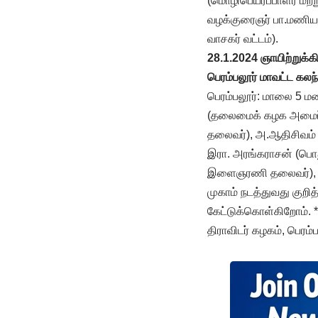
(மொழிபெயர்ப்பாளர் மற்
வழக்குரைஞர் பா.மணியம
வாசகர் வட்டம்).
28.1.2024 ஞாயிற்றுக்
பெரம்பலூர் மாவட்ட கலந
பெரம்பலூர்: மாலை 5 ம
(தலைமைக் கழக அமைப்பா
தலைவர்), அ.ஆதிசிவம் 
இரா. அரங்கராசன் (பொது
இளைஞரணி தலைவர்), அ.
முகாம் நடத்துவது குறி
கேட்டுக்கொள்கிறோம். *
திராவிடர் கழகம், பெரம்ப