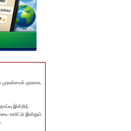
் முதன்மைக் குரலாக,
ொய்வு இன்றித்
யை உரமிட்டு இன்னும்
.