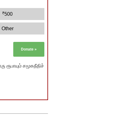
₹
500
Other
Donate
»
ு ரூபாயும் சமூகநீதிச்