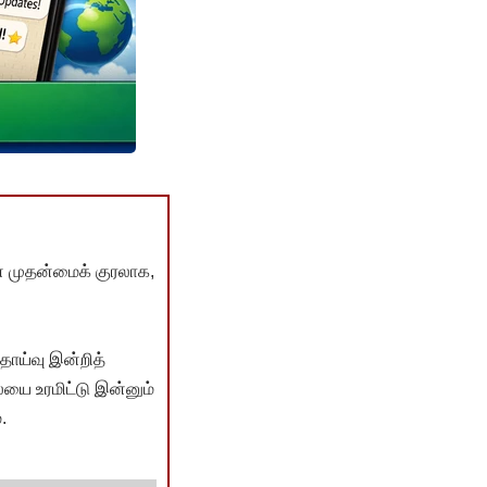
் முதன்மைக் குரலாக,
ொய்வு இன்றித்
யை உரமிட்டு இன்னும்
.