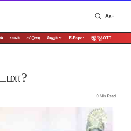
Aa
OTT
ல்
உலகம்
கட்டுரை
மேலும்
E-Paper
ூடமா?
0 Min Read