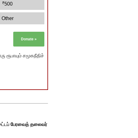
₹
500
Other
Donate
»
ு ரூபாயும் சமூகநீதிச்
சட்டப் பேரவைத் தலைவர்