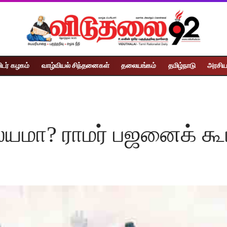
ிடர் கழகம்
வாழ்வியல் சிந்தனைகள்
தலையங்கம்
தமிழ்நாடு
அரசிய
யமா? ராமர் பஜனைக் க