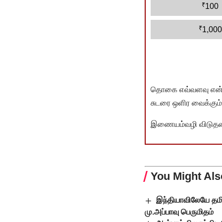
₹
100
₹
1,000
தொகை எவ்வளவு என்பது 
சுடரை ஒளிர வைக்கும்.
இணையம்வழி விடுதலை 
You Might Als
இந்தியாவிலேயே தமி
மு.அப்பாவு பெருமிதம்