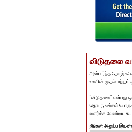
விடுதலை வளர
அன்பார்ந்த தோழர்களே
உலகின் முதல் மற்றும்
"விடுதலை" என்பது ஒ
தொடர, உங்கள் பொருளா
வளர்க்க வேண்டிய கடம
நீங்கள் அனுப்ப இய