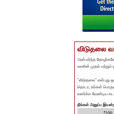
விடுதலை வளர
அன்பார்ந்த தோழர்களே
உலகின் முதல் மற்றும்
"விடுதலை" என்பது ஒ
தொடர, உங்கள் பொருளா
வளர்க்க வேண்டிய கடம
நீங்கள் அனுப்ப இய
₹
100