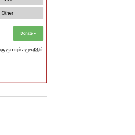
Other
Donate
»
ு ரூபாயும் சமூகநீதிச்