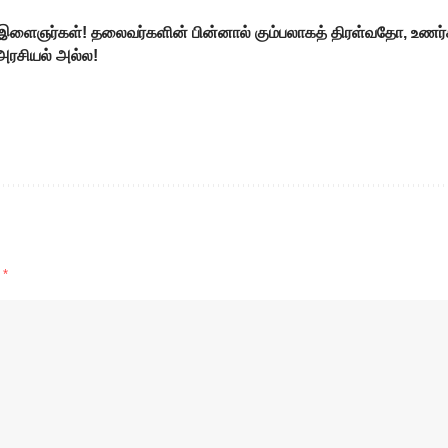
ளைஞர்கள்! தலைவர்களின் பின்னால் கும்பலாகத் திரள்வதோ, உணர்
 அரசியல் அல்ல!
d
*