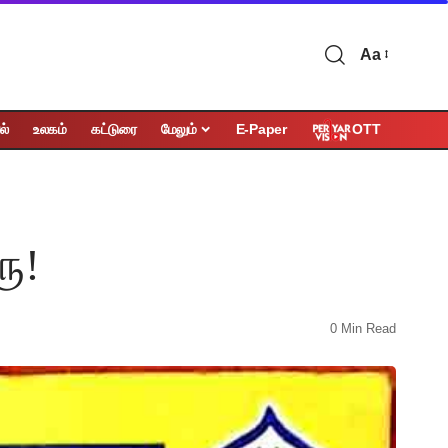
Aa
OTT
ல்
உலகம்
கட்டுரை
மேலும்
E-Paper
ரு!
0 Min Read