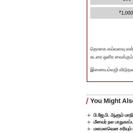
₹
1,000
தொகை எவ்வளவு என்பது 
சுடரை ஒளிர வைக்கும்.
இணையம்வழி விடுதலை 
You Might Als
பி.ஜே.பி. ஆளும் மா
மீனவர் நல பாதுகாப்
மளமளவென சரியும் 