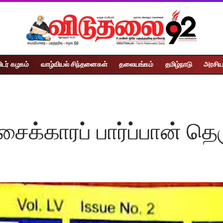
ிடர் கழகம்
வாழ்வியல் சிந்தனைகள்
தலையங்கம்
தமிழ்நாடு
அரசிய
ைக்காரப் பார்ப்பான் தெ