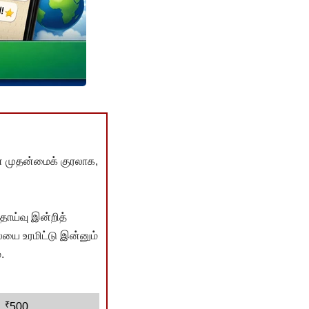
் முதன்மைக் குரலாக,
ொய்வு இன்றித்
யை உரமிட்டு இன்னும்
.
₹
500