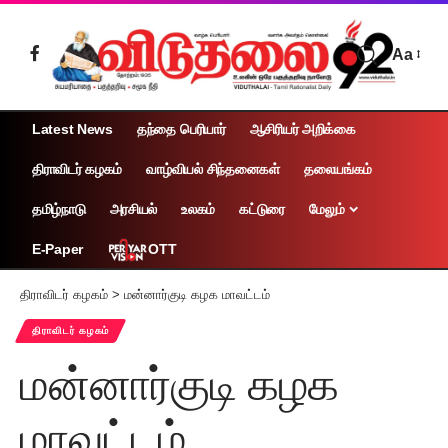
Aa
Latest News
தந்தை பெரியார்
ஆசிரியர் அறிக்கை
திராவிடர் கழகம்
வாழ்வியல் சிந்தனைகள்
தலையங்கம்
தமிழ்நாடு
அரசியல்
உலகம்
கட்டுரை
மேலும்
OTT
E-Paper
திராவிடர் கழகம்
>
மன்னார்குடி கழக மாவட்டம்
திராவிடர் கழகம்
மன்னார்குடி கழக
மாவட்டம்