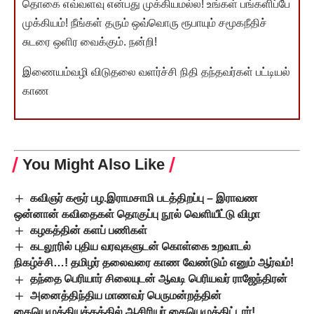
தொகை எவ்வளவு என்பது முக்கியமல்ல! உங்கள் பங்களிப்பே
முக்கியம்! நீங்கள் தரும் ஒவ்வொரு ரூபாயும் சமூகநீதிச்
சுடரை ஒளிர வைக்கும். நன்றி!
இணையம்வழி விடுதலை வளர்ச்சி நிதி தந்தவர்கள் பட்டியல்
காண
You Might Also Like
கவிஞர் கரூர் பழ.இராமசாமி படத்திறப்பு – இராவண
ஒன்னான் கவிதைகள் தொகுப்பு நூல் வெளியீட்டு விழா
கழகத்தின் களப் பணிகள்
கடலூரில் புதிய வரவுகளுடன் கொள்கை உறவாடல்
நிகழ்ச்சி…! தமிழர் தலைவரை காண வேண்டும் எனும் ஆர்வம்!
தந்தை பெரியார் சிலையுடன் ஆவடி பெரியவர் ராஜேந்திரன்
அனைத்திந்திய மாணவர் பெருமன்றத்தின்
கையெழுத்தியக்கத்தில் ஆசிரியர் கையெழுத்திட்டார்!