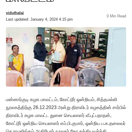
viduthalai
0 Min Read
Last updated: January 4, 2024 4:15 pm
மன்னார்குடி கழக மாவட்டம், கோட்டூர் ஒன்றியம், சித்தமல்லி
நூலகத்திற்கு 26.12.2023 அன்று திராவிடர் கழகத்தின் சார்பில்
திராவிடர் கழக மாவட்ட துனை செயலாளர் வீ.புட்பநாதன்,
கோட்டூர் ஒன்றிய செயலாளர் எம்.பி.குமார், ஒன்றிய ப.க.தலைவர்
செ.ராமலிங்கம் ஆகியோர் நூலகர் கோ.சத்தியமூர்த்தி