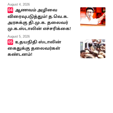
August 4, 2026
ஆணவம் அழிவை
விரைவுபடுத்தும்! த.வெ.க.
அரசுக்கு தி.மு.க. தலைவர்
மு.க.ஸ்டாலின் எச்சரிக்கை!
August 5, 2026
உதயநிதி ஸ்டாலின்
கைதுக்கு தலைவர்கள்
கண்டனம்!
August 5, 2026
பெரியார்
பன்னாட்டமைப்பின்
‘‘சமூகநீதிக்கான கி.வீரமணி
விருது’’ வழங்கும் விழா –
தமிழர் தலைவர் ஆசிரியர்
கி.வீரமணி பாராட்டுரை
August 5, 2026