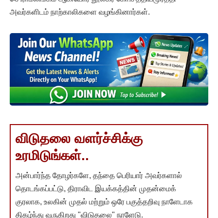
அவர்களிடம் நாற்காலிகளை வழங்கினார்கள்.
விடுதலை வளர்ச்சிக்கு
உரமிடுங்கள்..
அன்பார்ந்த தோழர்களே, தந்தை பெரியார் அவர்களால்
தொடங்கப்பட்டு, திராவிட இயக்கத்தின் முதன்மைக்
குரலாக, உலகின் முதல் மற்றும் ஒரே பகுத்தறிவு நாளேடாக
திகழ்ந்து வருகிறது "விடுதலை" நாளேடு.