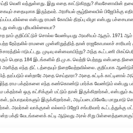
ெய்தி வெளி வந்துள்ளது. இது எதை காட்டுகிறது? சிவசேனாவின் தலை
 நகையும் சதையுமாக இருந்தவர். அரசியல் சூழ்நிலையில் பிஜேபிக்கு எதி
ப்பப்படவில்லை என்பது ராமன் கோயில் திறப்பு விழா என்பது பச்சை
து என்பது புரியவில்லையா?
றை நாம் குறிப்பிட்டுச் சொல்ல வேண்டியது அவசியம் ஆகும். 1971 ஆம
ெற்ற தேர்தலில் ராமனை முன்னிறுத்தித் தான் ராஜகோபாலாச் சாரியா
ரச்சாரத்தில் ஈடுபட்டது. முடிவு என்னவாயிற்று? அந்த கூட்டணி மிகப்
ரும் பெறாத 184 இடங்களில் தி.மு.க. வெற்றி பெற்றது என்பதை நினை
தி அளித்த எந்த திட் டத்தையும் நிறைவேற்றவில்லை. குறிப்பாக ஆண்டுக
கித் தரப்படும் என்றாரே அதை செய்தாரா? அதை சுட்டிக் காட்டினால் அ
 இந்த ராம பக்தர்களை எந்த கண்கொண்டு பார்க்க வேண்டும் என்பது பக
பக்தர்கள் ஒரு கட்சிக்குள் மட்டும் தான் இருக்கிறார்கள், என்பதும்
ார்கள், நம்பாதவர்களும் இருக்கிறார்கள், அடிப்படையிலேயே மாறுபாடு
்கள். அவர்கள் வாக்குகள் எல்லாம் பிஜேபி சங்பரிவார் கூட்டத்துக்கு மட
்ற பக்தி வேடங்களைக் கட்டி ஆடுவது அசல் சிறு பிள்ளைத்தனமாகும
.