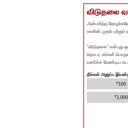
விடுதலை வளர
அன்பார்ந்த தோழர்களே
உலகின் முதல் மற்றும்
"விடுதலை" என்பது ஒ
தொடர, உங்கள் பொருளா
வளர்க்க வேண்டிய கடம
நீங்கள் அனுப்ப இய
₹
100
₹
1,000