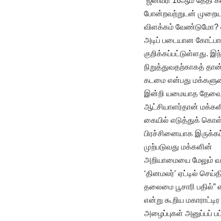
“ஜனவரி 18ஆம் தேதி க
போன்றவற்றுடன் முறையான
விளக்கம் வேண்டுமோ? வ
அடிப் படையான கோட்பாட
குறிக்கப்பட்டுள்ளது. 
நிறுத்துவதற்காகத் தான
கடமை என்பது மக்களுட
இன்றி யமையாத தேவைக
ஆட்சியாளர்தான் மக்
கையில் எடுத்துக் கொள்
பிரச்சினையாக இருக்கட
முற்படுவது மக்களின்
அறியாமையை மேலும் வளர
‘தினமலர்’ ஏட்டில் செய்
தலைமை பூசாரி பதில்” எ
என்று கூறிய மகாராட்டிர
அழைப்புகள் அனுப்பப் ப