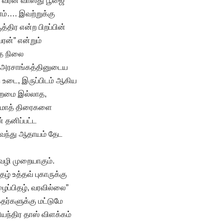
 வரன் வாஸ்து பூஜை
ாம்…. இவற்றுக்கு
திர என்ற பிறப்பின்
ரன்” என்றும்
தை நிலை
ரு அரசாங்கத்தினுடைய
உடை, இருப்பிடம் ஆகிய
ிறமை இல்லாத,
 மாத் திரைகளை
் தனிப்பட்ட
 வந்து ஆதாயம் தேட
வழி முறையாகும்.
ழ் உத்தவ் புகாருக்கு
ைப்பிதழ், வரவில்லை”
்தர்களுக்கு மட்டுமே
யந்திர தாஸ் விளக்கம்