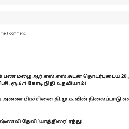
 time I comment.
டும் பண மழை ஆர்.எஸ்.எஸ்.சுடன் தொடர்புடைய 20
. ரூ.671 கோடி நிதி உதவியாம்!
ை பிரச்சினை தி.மு.க.வின் நிலைப்பாடு என்ன
ணவி தேவி ‘யாத்திரை’ ரத்து!