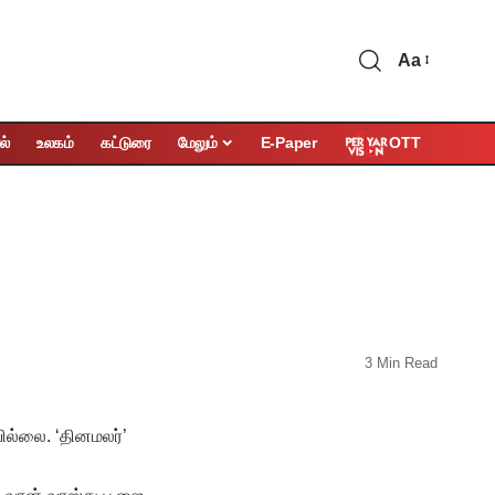
Aa
OTT
ல்
உலகம்
கட்டுரை
மேலும்
E-Paper
3 Min Read
ில்லை. ‘தினமலர்’