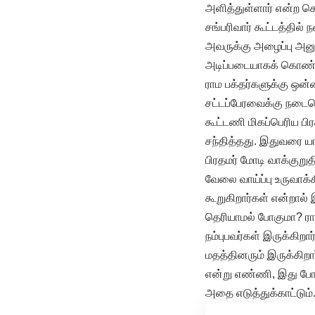
அளித்துள்ளார் என்ற ச
சங்பரிவார் கூட்டத்தில்
அவருக்கு அழைப்பு அனு
அடிப்படையாகக் கொண்ட
ராம பக்தர்களுக்கு ஒன்
சட்டப்பேரவைக்கு நடைப
கூட்டணி மிகப்பெரிய பி
சந்தித்தது. இதுவரை யா
பிரதமர் மோடி வாக்குறு
வேலை வாய்ப்பு உருவாக்
கூறுகிறார்கள் என்றால்
தெரியாமல் போகுமா? ராம 
நம்புபவர்கள் இருக்கிற
மதத்தினரும் இருக்கிறார
என்று எண்ணி, இது போன
அதை எடுத்துக்காட்டும்