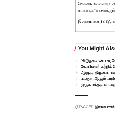
தொகை எவ்வளவு என்பது 
சுடரை ஒளிர வைக்கும்.
இணையம்வழி விடுதலை 
You Might Als
‘விடுதலை’யை வரவேற
கோயிலைச் சுற்றி
ஆளுநர் திருவாய் ‘மல
பா.ஜ.க. ஆளும் மாநி
முருக பக்தர்கள் மாந
TAGGED:
இராமாயணம்