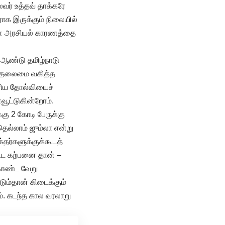
வர் உத்தவ் தாக்கரே
ராக இருக்கும் நிலையில்
யான அரசியல் காரணத்தை
் ஆண்டு தமிழ்நாடு
ர் தலைமை வகித்த
பெரிய தோல்வியைச்
வூட்டுகின்றோம்.
்கு 2 கோடி பேருக்கு
தெல்லாம் ஜும்லா என்று
்தர்களுக்குக்கூடத்
 கூட கற்பனை தான் –
 கொண்ட வேறு
்டும்தான் கிடைக்கும்
். கடந்த கால வரலாறு