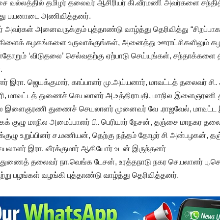
 வல்லத்தில் தமிழர் தலைவர் ஆசிரியர் கி.வீரமணி அவர்களை சந்தித்
்து பயனாடை அணிவித்தனர்.
் அவர்கள் அனைவருக்கும் புத்தாண்டு வாழ்த்து தெரிவித்து “சிறப்பா
கிளைக் கழகங்களை உருவாக்குங்கள், அனைத்து ஊராட்சிகளிலும் க
ள்தோறும் ‘விடுதலை’ செல்வதற்கு ஏற்பாடு செய்யுங்கள், சந்தாக்களை த
.
் இரா. ஜெயக்குமார், காப்பாளர் மு.அய்யனார், மாவட்டத் தலைவர் சி. அ
ி, மாவட்டத் துணைச் செயலாளர் அ.உத்திராபதி, மாநில இளைஞரணி
மாநில இளைஞரணி துணைச் செயலாளர் முனைவர் வே .ராஜவேல், மாவட
ாடகக் குழு மாநில அமைப்பாளர் பி. பெரியார் நேசன், தஞ்சை மாநகர தலை
்குழு உறுப்பினர் ச.மணியன், தெற்கு நத்தம் தோழர் சி அன்பழகன், 
யலாளர் இரா. வீரக்குமார் ஆகியோர் உடன் இருந்தனர்
துணைத் தலைவர் நா.வெங்க டேசன், உரத்தநாடு நகர செயலாளர் பு.செந
ு பழங்கள் வழங்கி புத்தாண்டு வாழ்த்து தெரிவித்தனர்.