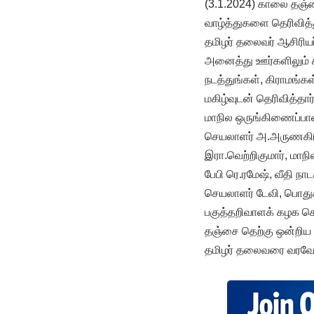
(3.1.2024) காலை தஞ்சை
வாழ்த்துகளை தெரிவித
தமிழர் தலைவர் ஆசிரியர
அனைத்து ஊர்களிலும் 
நடத்துங்கள், கிராமங்க
மகிழ்வுடன் தெரிவித்தார்
மாநில ஒருங்கிணைப்பாளர
செயலாளர் அ.அருணகிர
இரா.வெற்றிகுமார், 
பேபி ரெ.ரமேஷ், வீதி ந
செயலாளர் டேவி, பொதுக
பகுத்தறிவாளக் கழக செ
தஞ்சை தெற்கு ஒன்றிய 
தமிழர் தலைவரை வரவேற்ற