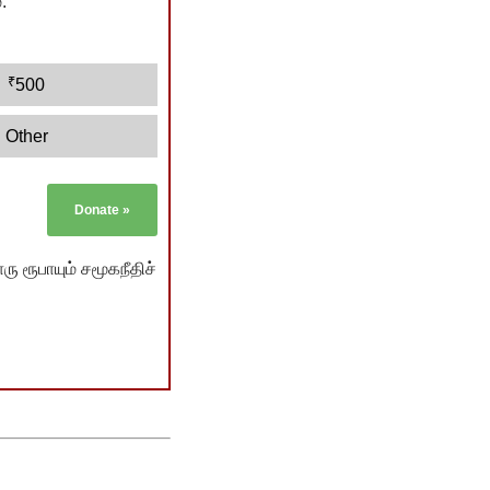
.
₹
500
Other
Donate
»
ு ரூபாயும் சமூகநீதிச்