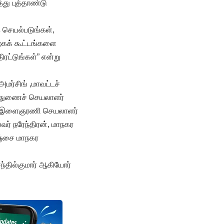
து புத்தாண்டு
க செயல்படுங்கள்,
ழகக் கூட்டங்களை
ிரட்டுங்கள்” என்று
மர்சிங் ,மாவட்டச்
 துணைச் செயலாளர்
்ட இளைஞரணி செயலாளர்
வர் நரேந்திரன், மாநகர
தஞ்சை மாநகர
்தில்குமார் ஆகியோர்