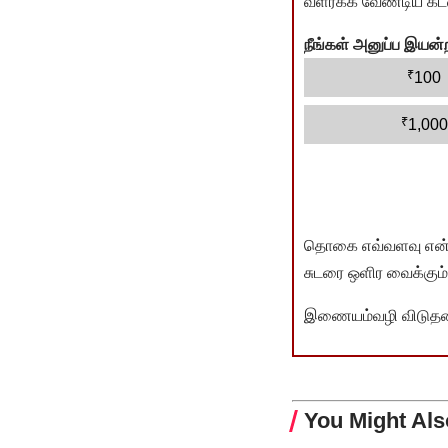
வளர்க்க வேண்டிய கடம
நீங்கள் அனுப்ப இய
₹
100
₹
1,000
தொகை எவ்வளவு என்பது 
சுடரை ஒளிர வைக்கும்.
இணையம்வழி விடுதலை 
You Might Als