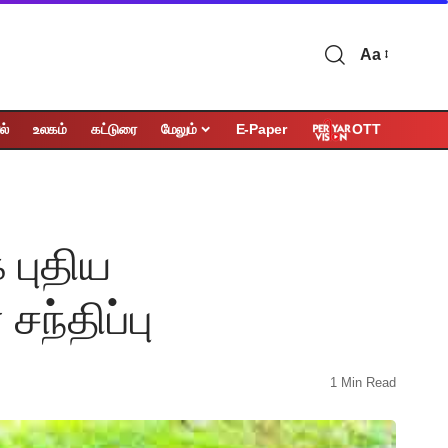
Aa
OTT
ல்
உலகம்
கட்டுரை
மேலும்
E-Paper
 புதிய
ந்திப்பு
1 Min Read