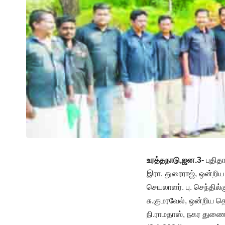
உரத்தநாடு,ஜன.3-
புதித
இரா. துரைராஜ், ஒன்றிய
செயலாளர். பு. செந்த
சு.குமரவேல், ஒன்றிய
நி.ராமதாஸ், நகர துண