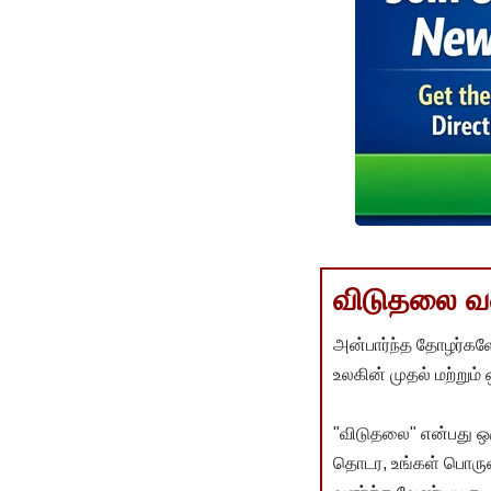
விடுதலை வளர
அன்பார்ந்த தோழர்களே
உலகின் முதல் மற்றும்
"விடுதலை" என்பது ஒ
தொடர, உங்கள் பொருளா