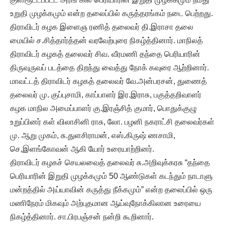
உறுதி முழக்கமும் என்ற தலைப்பில் கருத்தரங்கம் நடை பெற்றது.
திராவிடர் கழக இளைஞ ரணித் தலைவர் தி.இராசா தலை
மையில் ச.சித்தார்த்தன் வரவேற்புரை நிகழ்த்தினார். மாநிலத்
திராவிடர் கழகத் தலைவர் சிவ. வீரமணி தந்தை பெரியாரின்
திருவுருவப் படத்தை திறந்து வைத்து நோக் கவுரை ஆற்றினார்.
மாவட்டத் திராவிடர் கழகத் தலைவர் வே.அன்பரசன், துணைத்
தலைவர் மு. குப்புசாமி, காப்பாளர் இர.இராசு, பகுத்தறிவாளர்
கழக மாநில அமைப்பாளர் கு.இரஞ்சித் குமார், பொதுக்குழு
உறுப்பினர் கள் விலாசினி ராசு, லோ. பழனி நகராட்சி தலைவர்கள்
மு. ஆறு முகம், சு.துளசிராமன், எஸ்.கிருஷ் ணசாமி,
செ,இளங்கோவன் ஆகி யோர் உரையாற்றினர்.
திராவிடர் கழகச் செயலவைத் தலைவர் சு.அறிவுக்கரசு “தந்தை
பெரியாரின் இறுதி முழக்கமும் 50 ஆண்டுகள் கடந்தும் நாடாளு
மன்றத்தில் அய்யாவின் கருத்து நீக்கமும்” என்ற தலைப்பில் ஒரு
மணிநேரம் மிகவும் அற்புதமான ஆய்வுநோக்கிலான உரையை
நிகழ்த்தினார். சா.பிரபஞ்சன் நன்றி கூறினார்.