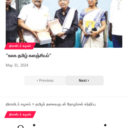
திராவிடர் கழகம்
”உலக தமிழ் களஞ்சியம்”
May 31, 2024
Previous
Next
திராவிடர் கழகம்
>
தமிழர் தலைவருடன் தோழர்கள் சந்திப்பு
திராவிடர் கழகம்