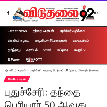
Aa
Latest News
தந்தை பெரியார்
ஆசிரியர் அறிக்கை
திராவிடர் கழகம்
வாழ்வியல் சிந்தனைகள்
தலையங்கம்
தமிழ்நாடு
அரசியல்
உலகம்
கட்டுரை
மேலும்
OTT
E-Paper
திராவிடர் கழகம்
>
புதுச்சேரி: தந்தை பெரியார் 50 ஆவது ஆண்டு நினைவு நாள் கருத்தரங்கம்
திராவிடர் கழகம்
புதுச்சேரி: தந்தை
பெரியார் 50 ஆவது