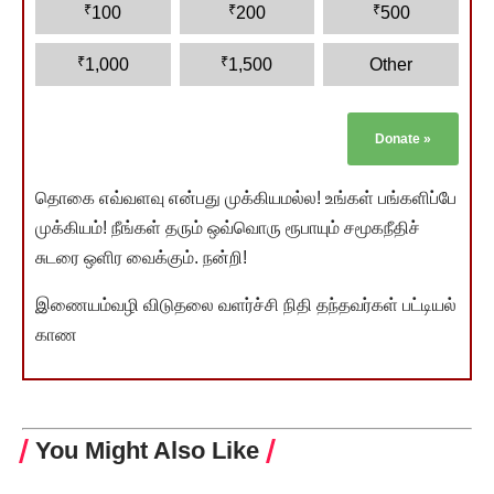
₹
₹
₹
100
200
500
₹
₹
1,000
1,500
Other
Donate
»
தொகை எவ்வளவு என்பது முக்கியமல்ல! உங்கள் பங்களிப்பே
முக்கியம்! நீங்கள் தரும் ஒவ்வொரு ரூபாயும் சமூகநீதிச்
சுடரை ஒளிர வைக்கும். நன்றி!
இணையம்வழி விடுதலை வளர்ச்சி நிதி தந்தவர்கள் பட்டியல்
காண
You Might Also Like