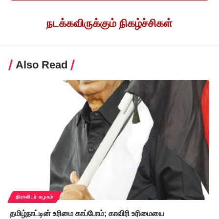
நடக்கவிருக்கும் நிகழ்ச்சிகள்
Also Read
திராவிடர் கழகம்
தமிழ்நாட்டின் உரிமை காப்போம்; காவிரி உரிமையை