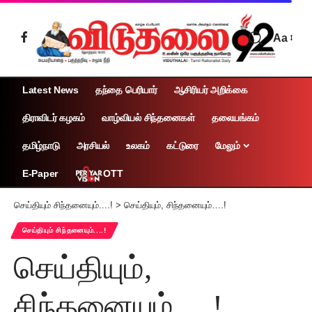
Aa
Latest News
தந்தை பெரியார்
ஆசிரியர் அறிக்கை
திராவிடர் கழகம்
வாழ்வியல் சிந்தனைகள்
தலையங்கம்
தமிழ்நாடு
அரசியல்
உலகம்
கட்டுரை
மேலும்
OTT
E-Paper
செய்தியும் சிந்தனையும்....!
>
செய்தியும், சிந்தனையும்….!
செய்தியும் சிந்தனையும்....!
செய்தியும்,
சிந்தனையும்….!