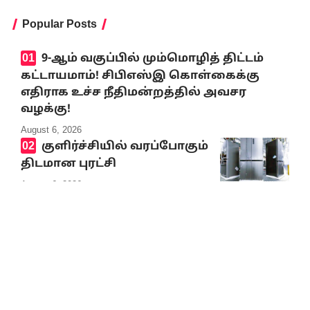
Popular Posts
9-ஆம் வகுப்பில் மும்மொழித் திட்டம்
கட்டாயமாம்! சிபிஎஸ்இ கொள்கைக்கு
எதிராக உச்ச நீதிமன்றத்தில் அவசர
வழக்கு!
August 6, 2026
குளிர்ச்சியில் வரப்போகும்
திடமான புரட்சி
August 6, 2026
உயிரிழந்த குட்டியை
முதுகில் சுமந்து நீந்திய
டால்பின் நெகிழ்ச்சியில்
ஆழ்த்திய காணொலி
August 6, 2026
ஆகஸ்ட் 12-இல் முழு சூரிய
கிரகணம்