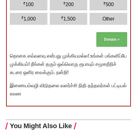
₹
₹
₹
100
200
500
₹
₹
1,000
1,500
Other
Donate
»
தொகை எவ்வளவு என்பது முக்கியமல்ல! உங்கள் பங்களிப்பே
முக்கியம்! நீங்கள் தரும் ஒவ்வொரு ரூபாயும் சமூகநீதிச்
சுடரை ஒளிர வைக்கும். நன்றி!
இணையம்வழி விடுதலை வளர்ச்சி நிதி தந்தவர்கள் பட்டியல்
காண
You Might Also Like