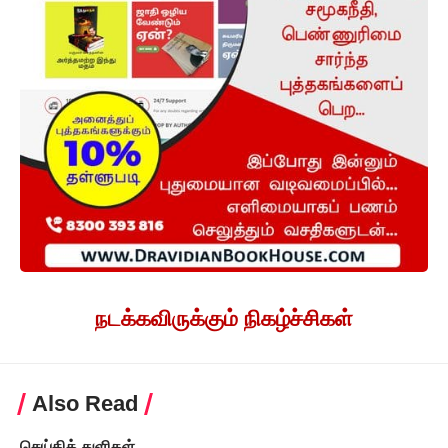
நடக்கவிருக்கும் நிகழ்ச்சிகள்
Also Read
செய்தித் துளிகள்