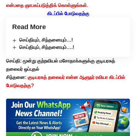
என்பதை ஞாபகப்படுத்திக் கொள்ளுங்கள்.
கிடப்பில் போடுவதற்கு
Read More
செய்தியும், சிந்தனையும்…!
செய்தியும், சிந்தனையும்….!
செய்தி: மூன்று குற்றவியல் மசோதாக்களுக்கு குடியரசுத்
தலைவர் ஒப்புதல்
சிந்தனை:
குடியரசுத் தலைவர் என்ன ஆளுநர் ரவியா கிடப்பில்
போடுவதற்கு?