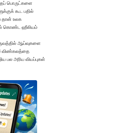
இந்தப் பொருட்களை
க்குக் கூட பதில்
ை தான் உலக
றல் கொண்ட ஹீலியம்
ுருவத்தில் ஆய்வுகளை
– 3 விண்கலத்தை
ிய பல அரிய வியப்புகள்