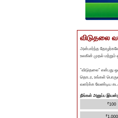
விடுதலை வளர
அன்பார்ந்த தோழர்களே
உலகின் முதல் மற்றும்
"விடுதலை" என்பது ஒ
தொடர, உங்கள் பொருளா
வளர்க்க வேண்டிய கடம
நீங்கள் அனுப்ப இய
₹
100
₹
1,000