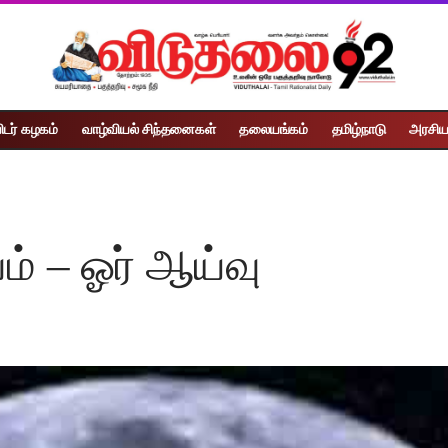
ிடர் கழகம்
வாழ்வியல் சிந்தனைகள்
தலையங்கம்
தமிழ்நாடு
அரசிய
ம் – ஓர் ஆய்வு