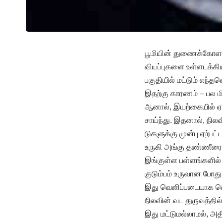
பூமியின் துணைக்கோளான 
வியப்புகளை உள்ளடக்கி
பகுதியில் மட்டும் எந
இதற்கு காரணம் – பல ம
ஆனால், இயற்கையில் ஏற்ப
சாய்ந்து. இதனால், நில
டுகளுக்கு முன்பு ஏற்பட
உருகி அங்கு தண்ணீரை 
இங்குள்ள பள்ளங்களில் 
குடும்பம் உருவான போத
இது வெளிப்படையாக வெள
நிலவின் வட துருவத்தில
இது மட்டுமல்லாமல், அத