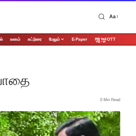
Aa
OTT
ல்
உலகம்
கட்டுரை
மேலும்
E-Paper
ியாதை
0 Min Read