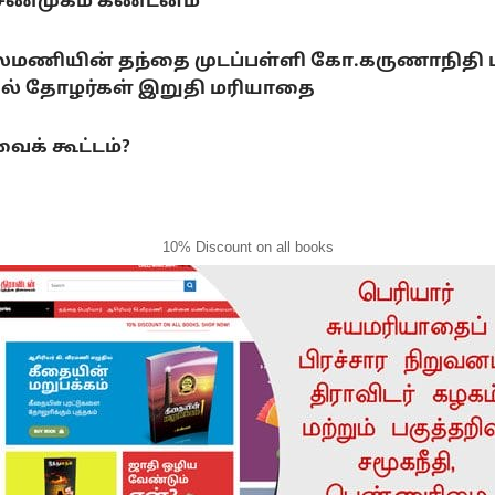
.சண்முகம் கண்டனம்
லைமணியின் தந்தை முடப்பள்ளி கோ.கருணாநிதி
ல் தோழர்கள் இறுதி மரியாதை
ைக் கூட்டம்?
10% Discount on all books