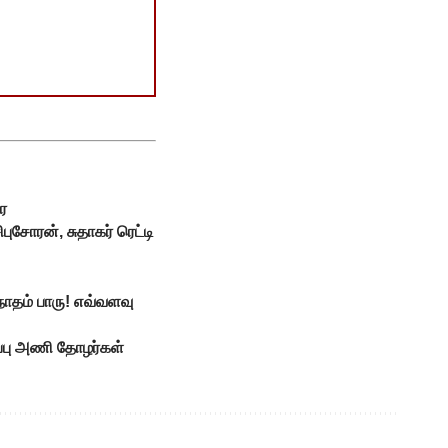
ை
புசோரன், சுதாகர் ரெட்டி
ோதம் பாரு! எவ்வளவு
ாப்பு அணி தோழர்கள்