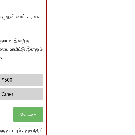
் முதன்மைக் குரலாக,
ொய்வு இன்றித்
யை உரமிட்டு இன்னும்
.
₹
500
Other
Donate
»
ு ரூபாயும் சமூகநீதிச்