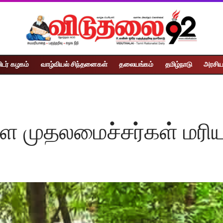
ிடர் கழகம்
வாழ்வியல் சிந்தனைகள்
தலையங்கம்
தமிழ்நாடு
அரசிய
கேரள முதலமைச்சர்கள் மர