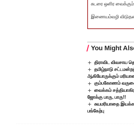
சுடரை ஒளிர வைக்கும்.
இணையம்வழி விடுதலை 
You Might Als
திராவிட விவசாய த
தமிழ்நாடு சட்டமன்றத
ஆகியோருக்கும் மரியா
கும்பகோணம் வரு
வைக்கம் சத்தியாகி
ஜோக்கு பாரு, பாரு!!
சுயமரியாதை இயக்க ந
பங்கேற்பு