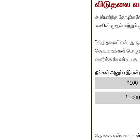
விடுதலை வளர
அன்பார்ந்த தோழர்களே
உலகின் முதல் மற்றும்
"விடுதலை" என்பது ஒ
தொடர, உங்கள் பொருளா
வளர்க்க வேண்டிய கடம
நீங்கள் அனுப்ப இய
₹
100
₹
1,000
தொகை எவ்வளவு என்பது 