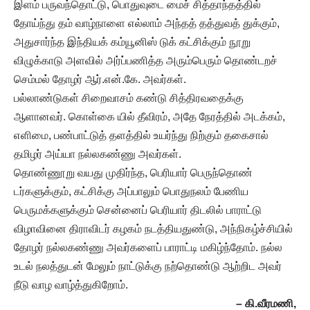
இளம் பருவந்தொட்டு, பொதுவுடை மைச் சித்தாந்தத்தில்
தோய்ந்து தம் வாழ்நாளை எல்லாம் அந்தத் தத்துவத் துக்கும்,
அதுசார்ந்த இந்தியக் கம்யூனிஸ் டுக் கட்சிக்கும் நூறு
விழுக்காடு அளவில் அர்ப்பணித்த அரும்பெரும் தொண்டறச்
செம்மல் தோழர் ஆர்.என்.கே. அவர்கள்.
பல்லாண்டுகள் சிறைவாசம் கண்டு சித்திரவதைக்கு
ஆளானவர். கொள்கை யில் தீவிரம், அதே நேரத்தில் அடக்கம்,
எளிமை, பண்பாட்டுத் தளத்தில் உயர்ந்து நிற்கும் தகைசால்
தமிழர் அய்யா நல்லகண்ணு அவர்கள்.
தொண்ணூறு வயது முதிர்ந்த, பெரியார் பெருந்தொண்
டர்களுக்கும், கட்சிக்கு அப்பாலும் பொதுநலம் பேணிய
பெருமக்களுக்கும் சென்னைப் பெரியார் திடலில் பாராட்டு
விழாவினை திராவிடர் கழகம் நடத்தியதுண்டு, அந்நிகழ்ச்சியில்
தோழர் நல்லகண்ணு அவர்களைப் பாராட்டி மகிழ்ந்தோம். நல்ல
உடல் நலத்துடன் மேலும் நாட்டுக்கு நற்தொண்டு ஆற்றிட அவர்
நீடு வாழ வாழ்த்துகிறோம்.
– கி.வீரமணி,