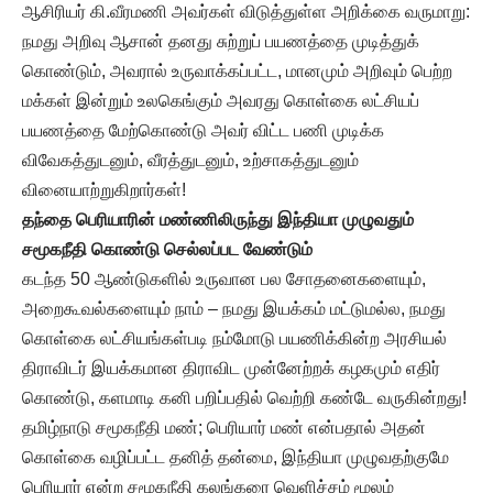
ஆசிரியர் கி.வீரமணி அவர்கள் விடுத்துள்ள அறிக்கை வருமாறு:
நமது அறிவு ஆசான் தனது சுற்றுப் பயணத்தை முடித்துக்
கொண்டும், அவரால் உருவாக்கப்பட்ட, மானமும் அறிவும் பெற்ற
மக்கள் இன்றும் உலகெங்கும் அவரது கொள்கை லட்சியப்
பயணத்தை மேற்கொண்டு அவர் விட்ட பணி முடிக்க
விவேகத்துடனும், வீரத்துடனும், உற்சாகத்துடனும்
வினையாற்றுகிறார்கள்!
தந்தை பெரியாரின் மண்ணிலிருந்து இந்தியா முழுவதும்
சமூகநீதி கொண்டு செல்லப்பட வேண்டும்
கடந்த 50 ஆண்டுகளில் உருவான பல சோதனைகளையும்,
அறைகூவல்களையும் நாம் – நமது இயக்கம் மட்டுமல்ல, நமது
கொள்கை லட்சியங்கள்படி நம்மோடு பயணிக்கின்ற அரசியல்
திராவிடர் இயக்கமான திராவிட முன்னேற்றக் கழகமும் எதிர்
கொண்டு, களமாடி கனி பறிப்பதில் வெற்றி கண்டே வருகின்றது!
தமிழ்நாடு சமூகநீதி மண்; பெரியார் மண் என்பதால் அதன்
கொள்கை வழிப்பட்ட தனித் தன்மை, இந்தியா முழுவதற்குமே
பெரியார் என்ற சமூகநீதி கலங்கரை வெளிச்சம் மூலம்