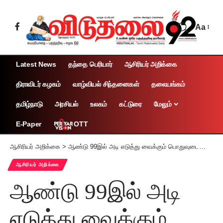
Aa
Latest News
தந்தை பெரியார்
ஆசிரியர் அறிக்கை
திராவிடர் கழகம்
வாழ்வியல் சிந்தனைகள்
தலையங்கம்
தமிழ்நாடு
அரசியல்
உலகம்
கட்டுரை
மேலும்
OTT
E-Paper
ஆசிரியர் அறிக்கை
>
ஆண்டு 99இல் அடி எடுத்து வைக்கும் பொதுவுடைமை வீரர் தோழர் ஆர்.நல்லகண்ணு அவர்களுக்கு வாழ்த்து!
ஆசிரியர் அறிக்கை
ஆண்டு 99இல் அடி
எடுத்து வைக்கும்