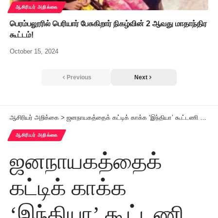
ஆசிரியர் அறிக்கை
பெரம்பலூரில் பெரியார் பேசுகிறார் நிகழ்வின் 2 ஆவது மாதாந்திர
கூட்டம்!
October 15, 2024
Previous
Next
ஆசிரியர் அறிக்கை
>
ஜனநாயகத்தைக் கட்டிக் காக்க ‘இந்தியா’ கூட்டணி ஒன்றுபட்டு விட்டுக் கொடுத்து பொது எதிரியை வீழ்த்த வேண்டும்
ஆசிரியர் அறிக்கை
ஜனநாயகத்தைக்
கட்டிக் காக்க
‘இந்தியா’ கூட்டணி