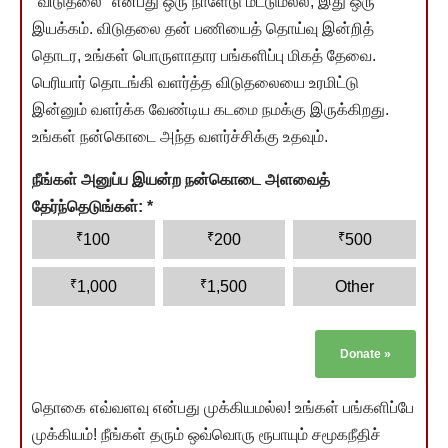
"விடுதலை" என்பது ஒரு நாளேடு மட்டுமல்ல; இது ஒரு
இயக்கம். விடுதலை தன் பணியைத் தொய்வு இன்றித்
தொடர, உங்கள் பொருளாதார பங்களிப்பு மிகத் தேவை.
பெரியார் தொடங்கி வளர்த்த விடுதலையை உரமிட்டு
இன்னும் வளர்க்க வேண்டிய கடமை நமக்கு இருக்கிறது.
உங்கள் நன்கொடை அந்த வளர்ச்சிக்கு உதவும்.
நீங்கள் அனுப்ப இயன்ற நன்கொடை அளவைத்
தேர்ந்தெடுங்கள்:
*
₹
₹
₹
100
200
500
₹
₹
1,000
1,500
Other
Donate
»
தொகை எவ்வளவு என்பது முக்கியமல்ல! உங்கள் பங்களிப்பே
முக்கியம்! நீங்கள் தரும் ஒவ்வொரு ரூபாயும் சமூகநீதிச்