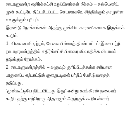
நாடாளுமன்ற எதிர்க்கட்சி உறுப்பினர்கள் நீக்கம் – சஸ்பெண்ட்
முன் கூட்டியே திட்டமிடப்பட்ட செயலாகவே சிந்திக்கும் தரமுள்ள
எவருக்கும் புரியும்.
இரண்டு நோக்கங்கள் அதற்கு முக்கிய காரணிகளாக இருக்கக்
கூடும்.
1. விலைவாசி ஏற்றம், வேலையில்லாத் திண்டாட்டம் இவைபற்றி
நாடாளுமன்றத்தில் எதிர்க்கட்சியினரை விவாதிக்க விடாமல்
தடுக்கும் நோக்கம்.
2. நாடாளுமன்றத்தில் – அதுவும் குறிப்பிடத்தக்க சரியான
பாதுகாப்பு ஏற்பாட்டுக் குளறுபடிகள் பற்றிப் பேசிடுவதைத்
தடுப்பது.
“முன்கூட்டியே திட்டமிட்டது இது” என்று காங்கிரஸ் தலைவர்
கூறியதற்கு மற்றொரு ஆதாரமும் அதற்குக் கூறியுள்ளார்.
அவைக்கு அன்றைக்கு வராத உறுப்பினரும்கூட (மேட்டூர்
தொகுதி மக்களவை உறுப்பினர் சேலம் எஸ்.ஆர். பார்த்திபன் –
தி.மு.க.) சஸ்பெண்ட் செய்யப்பட்டது – எப்படிப்பட்ட கேலிக்கூத்து!
நாடாளுமன்றத்தில் இப்படிப்பட்ட நிலை என்றால் – உச்சநீதிமன்ற,