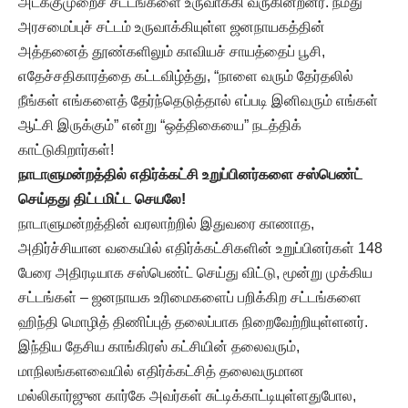
அடக்குமுறைச் சட்டங்களை உருவாக்கி வருகின்றனர். நமது
அரசமைப்புச் சட்டம் உருவாக்கியுள்ள ஜனநாயகத்தின்
அத்தனைத் தூண்களிலும் காவியச் சாயத்தைப் பூசி,
எதேச்சதிகாரத்தை கட்டவிழ்த்து, “நாளை வரும் தேர்தலில்
நீங்கள் எங்களைத் தேர்ந்தெடுத்தால் எப்படி இனிவரும் எங்கள்
ஆட்சி இருக்கும்” என்று “ஒத்திகையை” நடத்திக்
காட்டுகிறார்கள்!
நாடாளுமன்றத்தில் எதிர்க்கட்சி உறுப்பினர்களை சஸ்பெண்ட்
செய்தது திட்டமிட்ட செயலே!
நாடாளுமன்றத்தின் வரலாற்றில் இதுவரை காணாத,
அதிர்ச்சியான வகையில் எதிர்க்கட்சிகளின் உறுப்பினர்கள் 148
பேரை அதிரடியாக சஸ்பெண்ட் செய்து விட்டு, மூன்று முக்கிய
சட்டங்கள் – ஜனநாயக உரிமைகளைப் பறிக்கிற சட்டங்களை
ஹிந்தி மொழித் திணிப்புத் தலைப்பாக நிறைவேற்றியுள்ளனர்.
இந்திய தேசிய காங்கிரஸ் கட்சியின் தலைவரும்,
மாநிலங்களவையில் எதிர்க்கட்சித் தலைவருமான
மல்லிகார்ஜுன கார்கே அவர்கள் சுட்டிக்காட்டியுள்ளதுபோல,