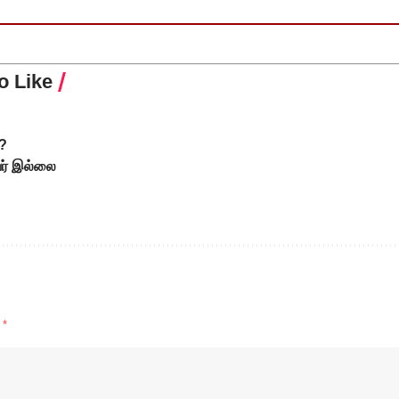
o Like
ை?
வர் இல்லை
d
*