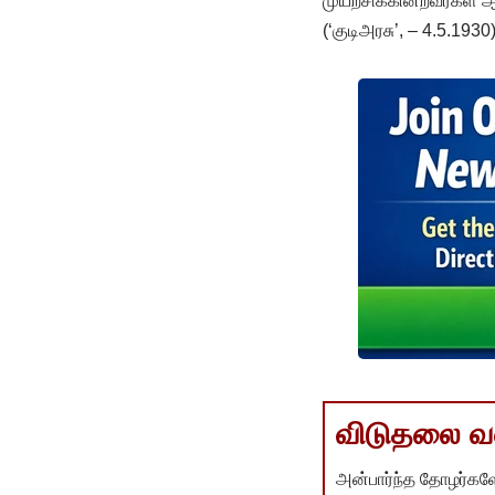
முயற்சிக்கின்றவர்கள் 
(‘குடிஅரசு’, – 4.5.1930
விடுதலை வளர
அன்பார்ந்த தோழர்களே