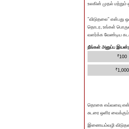
உலகின் முதல் மற்றும்
"விடுதலை" என்பது ஒ
தொடர, உங்கள் பொருளா
வளர்க்க வேண்டிய கடம
நீங்கள் அனுப்ப இய
₹
100
₹
1,000
தொகை எவ்வளவு என்பது 
சுடரை ஒளிர வைக்கும்.
இணையம்வழி விடுதலை 