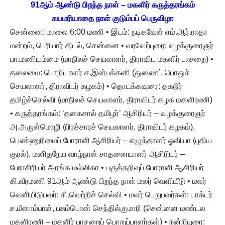
91ஆம் ஆண்டு பிறந்த நாள் – மகளிர் கருத்தரங்கம்
சுயமரியாதை நாள் குடும்பப் பெருவிழா
சென்னை: மாலை 6:00 மணி • இடம்: நடிகவேள் எம்.ஆர்.ராதா
மன்றம், பெரியார் திடல், சென்னை • வரவேற்புரை: வழக்குரைஞர்
பா.மணியம்மை (மாநிலச் செயலாளர், திராவிட மகளிர் பாசறை) •
தலைமை: பொறியாளர் ச.இன்பக்கனி (துணைப் பொதுச்
செயலாளர், திராவிடர் கழகம்) • தொடக்கவுரை: தகடூர்
தமிழ்ச்செல்வி (மாநிலச் செயலாளர், திராவிடர் கழக மகளிரணி)
• கருத்தரங்கம்: ‘தகைசால் தமிழர்’ ஆசிரியர் – வழக்குரைஞர்
அ.அருள்மொழி (பிரச்சாரச் செயலாளர், திராவிடர் கழகம்),
பெண்ணுரிமைப் போராளி ஆசிரியர் – எழுத்தாளர் ஓவியா (புதிய
குரல்), மனிதநேய வாழ்நாள் சாதனையாளர் ஆசிரியர் –
பேராசிரியர் அரங்க மல்லிகா • பகுத்தறிவுப் போராளி ஆசிரியர்
கி.வீரமணி 91ஆம் ஆண்டு பிறந்த நாள் மலர் வெளியீடு • மலர்
வெளியிடுபவர்: சி.வெற்றிச் செல்வி • மலர் பெறுபவர்கள்: டாக்டர்
ச.மீனாம்பாள், பசும்பொன் செந்தில்குமாரி (சென்னை மண்டல
மகளிரணி – மகளிர் பாசறைப் பொறுப்பாளர்கள்) • நன்றியுரை: