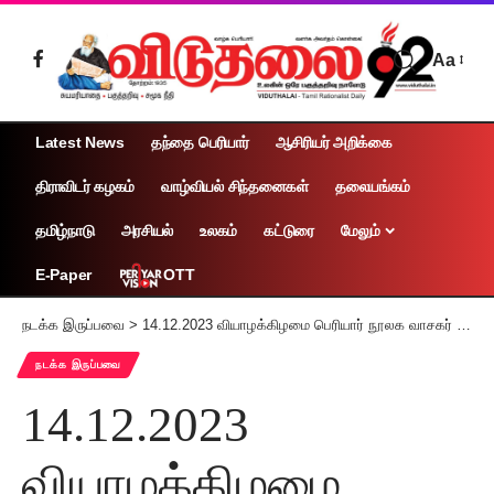
Aa
Latest News
தந்தை பெரியார்
ஆசிரியர் அறிக்கை
திராவிடர் கழகம்
வாழ்வியல் சிந்தனைகள்
தலையங்கம்
தமிழ்நாடு
அரசியல்
உலகம்
கட்டுரை
மேலும்
OTT
E-Paper
நடக்க இருப்பவை
>
14.12.2023 வியாழக்கிழமை பெரியார் நூலக வாசகர் வட்டம்
நடக்க இருப்பவை
14.12.2023
வியாழக்கிழமை