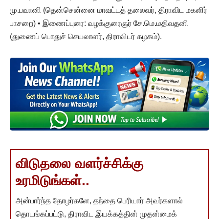
மு.பவானி (தென்சென்னை மாவட்டத் தலைவர், திராவிட மகளிர்
பாசறை) • இணைப்புரை: வழக்குரைஞர் சே.மெ.மதிவதனி
(துணைப் பொதுச் செயலாளர், திராவிடர் கழகம்).
விடுதலை வளர்ச்சிக்கு
உரமிடுங்கள்..
அன்பார்ந்த தோழர்களே, தந்தை பெரியார் அவர்களால்
தொடங்கப்பட்டு, திராவிட இயக்கத்தின் முதன்மைக்