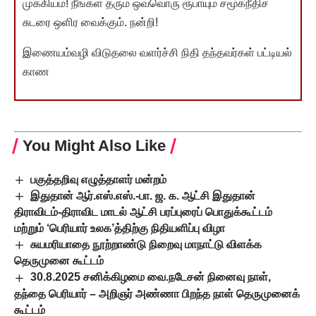
முக்கியம்! நீங்கள் தரும் ஒவ்வொரு ரூபாயும் சமூகநீதிச்
சுடரை ஒளிர வைக்கும். நன்றி!
இணையம்வழி விடுதலை வளர்ச்சி நிதி தந்தவர்கள் பட்டியல்
காண
You Might Also Like
பகுத்தறிவு எழுத்தாளர் மன்றம்
இதுதான் ஆர்.எஸ்.எஸ்.-பா. ஜ. க. ஆட்சி இதுதான்
திராவிடம்-திராவிட மாடல் ஆட்சி பரப்புரைப் பொதுக்கூட்டம்
மற்றும் ‘பெரியார் உலக’த்திற்கு நிதியளிப்பு விழா
சுயமரியாதை நூற்றாண்டு நிறைவு மாநாட்டு விளக்க
தெருமுனை கூட்டம்
30.8.2025 சனிக்கிழமை வை.நடேசன் நினைவு நாள்,
தந்தை பெரியார் – அறிஞர் அண்ணா பிறந்த நாள் தெருமுனைக்
கூட்டம்