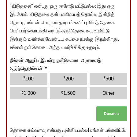
"விடுதலை" என்பது ஒரு நாளேடு மட்டுமல்ல; இது ஒரு
இயக்கம். விடுதலை தன் பணியைத் தொய்வு இன்றித்
தொடர, உங்கள் பொருளாதார பங்களிப்பு மிகத் தேவை.
பெரியார் தொடங்கி வளர்த்த விடுதலையை உரமிட்டு
இன்னும் வளர்க்க வேண்டிய கடமை நமக்கு இருக்கிறது.
உங்கள் நன்கொடை அந்த வளர்ச்சிக்கு உதவும்.
நீங்கள் அனுப்ப இயன்ற நன்கொடை அளவைத்
தேர்ந்தெடுங்கள்:
*
₹
₹
₹
100
200
500
₹
₹
1,000
1,500
Other
Donate
»
தொகை எவ்வளவு என்பது முக்கியமல்ல! உங்கள் பங்களிப்பே