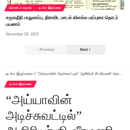
திராவிடர் கழகம்
நடக்க இருப்பவை
சமூகநீதி பாதுகாப்பு, திராவிட மாடல் விளக்க பரப்புரை தொடர்
பயணம்
November 29, 2023
Previous
Next
நடக்க இருப்பவை
>
“அய்யாவின் அடிச்சுவட்டில்” ஆசிரியர் கி.வீரமணி அவர்களின் 91ஆம் ஆண்டு பிறந்த நாள் – மகளிர் கருத்தரங்கம் சுயமரியாதை நாள் குடும்பப் பெருவிழா
நடக்க இருப்பவை
“அய்யாவின்
அடிச்சுவட்டில்”