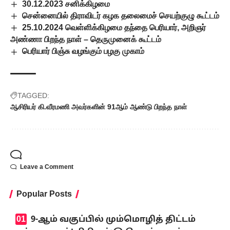
30.12.2023 சனிக்கிழமை
சென்னையில் திராவிடர் கழக தலைமைச் செயற்குழு கூட்டம்
25.10.2024 வெள்ளிக்கிழமை தந்தை பெரியார், அறிஞர்
அண்ணா பிறந்த நாள் – தெருமுனைக் கூட்டம்
பெரியார் பிஞ்சு வழங்கும் பழகு முகாம்
TAGGED:
ஆசிரியர் கி.வீரமணி அவர்களின் 91ஆம் ஆண்டு பிறந்த நாள்
Leave a Comment
Popular Posts
9-ஆம் வகுப்பில் மும்மொழித் திட்டம்