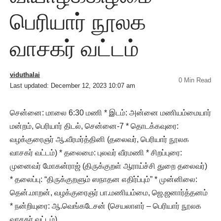
பெரியார் நூலக
வாசகர் வட்டம்
viduthalai
0 Min Read
Last updated: December 12, 2023 10:07 am
சென்னை: மாலை 6:30 மணி * இடம்: அன்னை மணியம்மையார்
மன்றம், பெரியார் திடல், சென்னை-7 * தொடக்கவுரை:
வழக்குரைஞர் ஆ.வீரமர்த்தினி (தலைவர், பெரியார் நூலக
வாசகர் வட்டம்) * தலைமை: புலவர் வீரமணி * சிறப்புரை:
முனைவர் மோகன்ராஜ் (திருக்குறள் ஆராய்ச்சி துறை தலைவர்)
* தலைப்பு: “திருக்குறளும் ஸநாதன எதிர்ப்பும்” * முன்னிலை:
தென்.மாறன், வழக்குரைஞர் பா.மணியம்மை, ஜெ.ஜனார்த்தனம்
* நன்றியுரை: ஆ.வெங்கடேசன் (செயலாளர் – பெரியார் நூலக
வாசகர் வட்டம்)