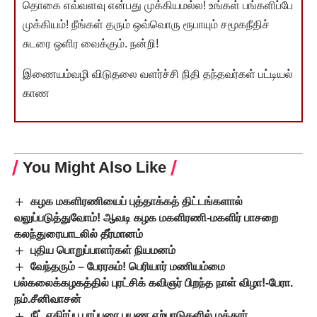
தொகை எவ்வளவு என்பது முக்கியமல்ல! உங்கள் பங்களிப்பே
முக்கியம்! நீங்கள் தரும் ஒவ்வொரு ரூபாயும் சமூகநீதிச்
சுடரை ஒளிர வைக்கும். நன்றி!
இணையம்வழி விடுதலை வளர்ச்சி நிதி தந்தவர்கள் பட்டியல்
காண
You Might Also Like
கழக மகளிரணியைப் புத்தாக்கத் திட்டங்களால்
வலுப்படுத்துவோம்! ஆவடி கழக மகளிரணி-மகளிர் பாசறை
கலந்துரையாடலில் தீர்மானம்
புதிய பொறுப்பாளர்கள் நியமனம்
வேந்தரும் – பேரரசும்! பெரியார் மணியம்மை
பல்கலைக்கழகத்தில் புரட்சிக் கவிஞர் பிறந்த நாள் விழா!-பேரா.
நம்.சீனிவாசன்
நீட் எதிர்ப்பு பரப்புரை பயண ஏற்பாடுகளில் மத்தூர்