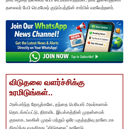
தலைவர் பேபி ரெ.ரமேஷ் குடும்பத்தின் சார்பில் வரவேற்றனர்.
விடுதலை வளர்ச்சிக்கு
உரமிடுங்கள்..
அன்பார்ந்த தோழர்களே, தந்தை பெரியார் அவர்களால்
தொடங்கப்பட்டு, திராவிட இயக்கத்தின் முதன்மைக்
குரலாக, உலகின் முதல் மற்றும் ஒரே பகுத்தறிவு நாளேடாக
திகழ்ந்து வருகிறது "விடுதலை" நாளேடு.