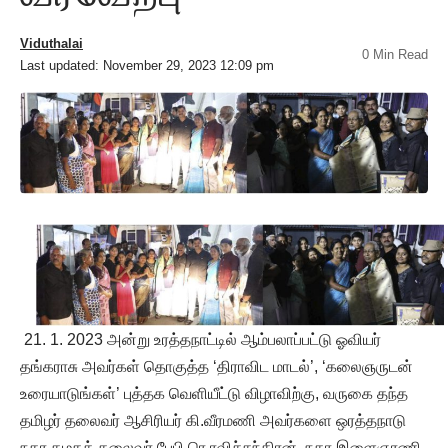
Viduthalai
0 Min Read
Last updated: November 29, 2023 12:09 pm
21. 1. 2023 அன்று உரத்தநாட்டில் ஆம்பலாப்பட்டு ஓவியர்
தங்கராசு அவர்கள் தொகுத்த ‘திராவிட மாடல்’, ‘கலைஞருடன்
உரையாடுங்கள்’ புத்தக வெளியீட்டு விழாவிற்கு, வருகை தந்த
தமிழர் தலைவர் ஆசிரியர் கி.வீரமணி அவர்களை ஒரத்தநாடு
நகர கழகத் தலைவர் பேபி ரெ.ரவிச்சந்திரன், நகர இளைஞரணி