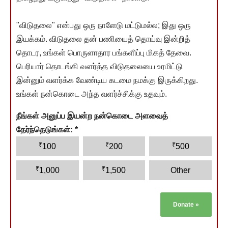
"விடுதலை" என்பது ஒரு நாளேடு மட்டுமல்ல; இது ஒரு
இயக்கம். விடுதலை தன் பணியைத் தொய்வு இன்றித்
தொடர, உங்கள் பொருளாதார பங்களிப்பு மிகத் தேவை.
பெரியார் தொடங்கி வளர்த்த விடுதலையை உரமிட்டு
இன்னும் வளர்க்க வேண்டிய கடமை நமக்கு இருக்கிறது.
உங்கள் நன்கொடை அந்த வளர்ச்சிக்கு உதவும்.
நீங்கள் அனுப்ப இயன்ற நன்கொடை அளவைத்
தேர்ந்தெடுங்கள்:
*
₹
₹
₹
100
200
500
₹
₹
1,000
1,500
Other
Donate
»