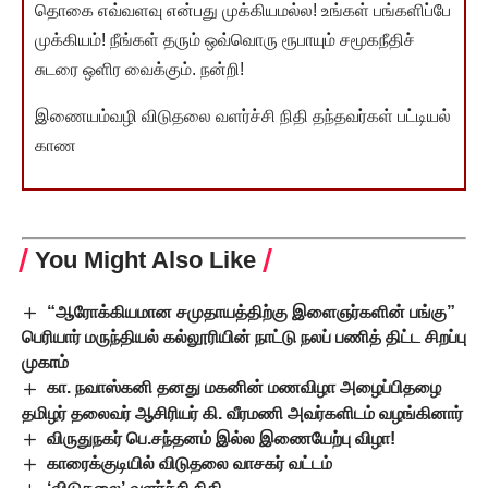
தொகை எவ்வளவு என்பது முக்கியமல்ல! உங்கள் பங்களிப்பே
முக்கியம்! நீங்கள் தரும் ஒவ்வொரு ரூபாயும் சமூகநீதிச்
சுடரை ஒளிர வைக்கும். நன்றி!
இணையம்வழி விடுதலை வளர்ச்சி நிதி தந்தவர்கள் பட்டியல்
காண
You Might Also Like
“ஆரோக்கியமான சமுதாயத்திற்கு இளைஞர்களின் பங்கு”
பெரியார் மருந்தியல் கல்லூரியின் நாட்டு நலப் பணித் திட்ட சிறப்பு
முகாம்
கா. நவாஸ்கனி தனது மகனின் மணவிழா அழைப்பிதழை
தமிழர் தலைவர் ஆசிரியர் கி. வீரமணி அவர்களிடம் வழங்கினார்
விருதுநகர் பெ.சந்தனம் இல்ல இணையேற்பு விழா!
காரைக்குடியில் விடுதலை வாசகர் வட்டம்