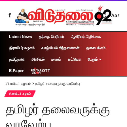
Aa
Latest News
தந்தை பெரியார்
ஆசிரியர் அறிக்கை
திராவிடர் கழகம்
வாழ்வியல் சிந்தனைகள்
தலையங்கம்
தமிழ்நாடு
அரசியல்
உலகம்
கட்டுரை
மேலும்
OTT
E-Paper
திராவிடர் கழகம்
>
தமிழர் தலைவருக்கு வரவேற்பு
திராவிடர் கழகம்
தமிழர் தலைவருக்கு
வரவேற்பு