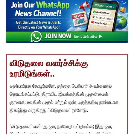
விடுதலை வளர்ச்சிக்கு
உரமிடுங்கள்..
அன்பார்ந்த தோழர்களே, தந்தை பெரியார் அவர்களால்
தொடங்கப்பட்டு, திராவிட இயக்கத்தின் முதன்மைக்
குரலாக, உலகின் முதல் மற்றும் ஒரே பகுத்தறிவு நாளேடாக
திகழ்ந்து வருகிறது "விடுதலை" நாளேடு.
"விடுதலை" என்பது ஒரு நாளேடு மட்டுமல்ல; இது ஒரு