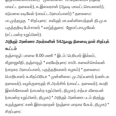
மாவட்ட தலைவர்), க.இளவரசன் (ஆவடி மாவட்டசெயலாளர்),
உடுமலை வடிவேல் (மாவட்டஅமைப்பாளர்) * தலைமை:
பா.முத்தழகு * சிறப்புரை: கவிஞர் மா.வள்ளிமைந்தன் தி.மு.க
பகுத்தறிவு பேச்சாளர் * வாழ்த்துரை: ஜோசப்.சாமுவேல்
(சட்டமன்ற உறுப்பினர்).
அறிஞர் அண்ணா அவர்களின் 54ஆவது நினைவு நாள் சிறப்புக்
கூட்டம்
தஞ்சாவூர்: மாலை 6.00 மணி * இடம்: பெரியார் இல்லம்,
கீழராஜவீதி, தஞ்சாவூர் * வரவேற்புரை: சாமி. கலைச்செல்வன்
(மாநகர அமைப்பாளர், பகுத்தறிவாளர் கழகம்) * தலைமை:
பொறியாளர் சு.கீதப்பிரியா * முன்னிலை: மு.அய்யனார் (மண்டல
தலைவர்), வழக்குரைஞர் சி.அமர்சிங் (மாவட்ட தலைவர்), சுமதி
இளங்கோவன் (மாமன்ற உறுப்பினர், திமுக), சத்யா வீரையன்
(மாமன்ற உறுப்பினர், திமுக) * அறிஞர் அண்ணா படம் திறந்து
கருத்துரை: சண்.இராமநாதன் (தஞ்சை மாநகர மேயர், திமுக) *
சிறப்புரை: