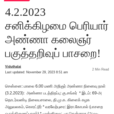
4.2.2023
சனிக்கிழமை பெரியார்
அண்ணா கலைஞர்
பகுத்தறிவுப் பாசறை!
Viduthalai
2 Min Read
Last updated: November 29, 2023 8:51 am
சென்னை: மாலை 6.00 மணி அறிஞர் அண்ணா நினைவு நாள்
(3.2.2023): அண்ணா படத்திறப்பு: கு.சங்கர் * இடம்: 69-அ
தொடர்வண்டி நிலையசாலை, தி.மு.க. கிளைக் கழக
அலுவலகம், கொரட்டூர் * வரவேற்புரை: இரா.கோபால் (பாசறை
ஒருங்கிணைப்பாளர்) * முன்னிலை: பா.தென்னரசு (ஆவடி