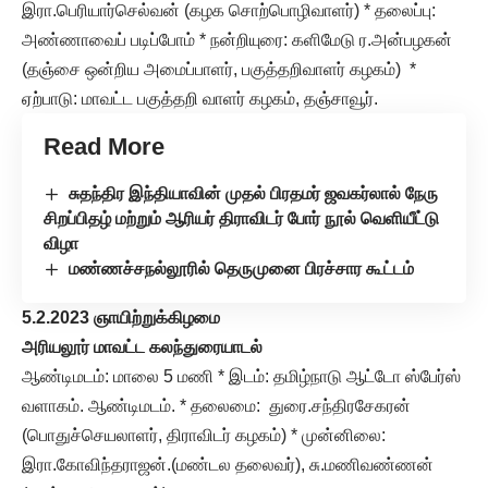
இரா.பெரியார்செல்வன் (கழக சொற்பொழிவாளர்) * தலைப்பு:
அண்ணாவைப் படிப்போம் * நன்றியுரை: களிமேடு ர.அன்பழகன்
(தஞ்சை ஒன்றிய அமைப்பாளர், பகுத்தறிவாளர் கழகம்) *
ஏற்பாடு: மாவட்ட பகுத்தறி வாளர் கழகம், தஞ்சாவூர்.
Read More
சுதந்திர இந்தியாவின் முதல் பிரதமர் ஜவகர்லால் நேரு
சிறப்பிதழ் மற்றும் ஆரியர் திராவிடர் போர் நூல் வெளியீட்டு
விழா
மண்ணச்சநல்லூரில் தெருமுனை பிரச்சார கூட்டம்
5.2.2023 ஞாயிற்றுக்கிழமை
அரியலூர் மாவட்ட கலந்துரையாடல்
ஆண்டிமடம்: மாலை 5 மணி * இடம்: தமிழ்நாடு ஆட்டோ ஸ்பேர்ஸ்
வளாகம். ஆண்டிமடம். * தலைமை: துரை.சந்திரசேகரன்
(பொதுச்செயலாளர், திராவிடர் கழகம்) * முன்னிலை:
இரா.கோவிந்தராஜன்.(மண்டல தலைவர்), சு.மணிவண்ணன்