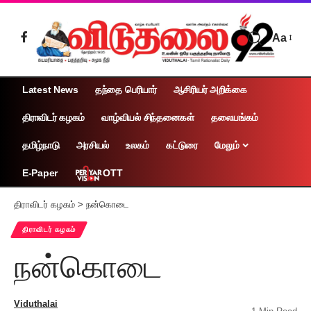
Aa
Latest News
தந்தை பெரியார்
ஆசிரியர் அறிக்கை
திராவிடர் கழகம்
வாழ்வியல் சிந்தனைகள்
தலையங்கம்
தமிழ்நாடு
அரசியல்
உலகம்
கட்டுரை
மேலும்
OTT
E-Paper
திராவிடர் கழகம்
>
நன்கொடை
திராவிடர் கழகம்
நன்கொடை
Viduthalai