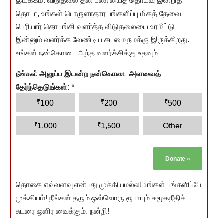
இயக்கம். விடுதலை தன் பணியைத் தொய்வு இன்றித்
தொடர, உங்கள் பொருளாதார பங்களிப்பு மிகத் தேவை.
பெரியார் தொடங்கி வளர்த்த விடுதலையை உரமிட்டு
இன்னும் வளர்க்க வேண்டிய கடமை நமக்கு இருக்கிறது.
உங்கள் நன்கொடை அந்த வளர்ச்சிக்கு உதவும்.
நீங்கள் அனுப்ப இயன்ற நன்கொடை அளவைத்
தேர்ந்தெடுங்கள்:
*
₹
₹
₹
100
200
500
₹
₹
1,000
1,500
Other
Donate
»
தொகை எவ்வளவு என்பது முக்கியமல்ல! உங்கள் பங்களிப்பே
முக்கியம்! நீங்கள் தரும் ஒவ்வொரு ரூபாயும் சமூகநீதிச்
சுடரை ஒளிர வைக்கும். நன்றி!