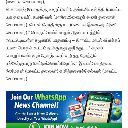
(மண்டல செயலாளர்),
சி.காமராஜ் (பொதுக்குழு உறுப்பினர்), தங்க.சிவமூர்த்தி (மாவட்ட
ப.க.தலைவர்), சு.அறிவன் (மாநில இளைஞர் அணி துணைச்
செயலாளர்), பொன்.செந்தில்குமார் (மண்டல இளைஞர் அணி
செயலாளர்) * பொருள்: மார்ச் மாதம் ஆண்டிமடத்தில்
நடைபெறவுள்ள சமூகநீதி பாதுகாப்பு – திராவிட மாடல் விளக்கப்
பயண பொதுக் கூட்டம் நடத்துவது குறித்து… * கழகப்
பொறுப்பாளர்களும் தோழர்களும் குறித்த நேரத்தில்
பங்கேற்குமாறு கேட்டுக்கொள்கிறோம். * இவண்: விடுதலை
நீலமேகன் (மாவட்ட தலைவர்) க.சிந்தனைச்செல்வன் (மாவட்ட
செயலாளர்).