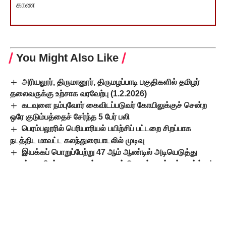
காண
You Might Also Like
அரியலூர், திருமானூர், திருமழப்பாடி பகுதிகளில் தமிழர்
தலைவருக்கு உற்சாக வரவேற்பு (1.2.2026)
கடவுளை நம்புவோர் கைவிடப்படுவர் கோயிலுக்குச் சென்ற
ஒரே குடும்பத்தைச் சேர்ந்த 5 பேர் பலி
பெரம்பலூரில் பெரியாரியல் பயிற்சிப் பட்டறை சிறப்பாக
நடத்திட மாவட்ட கலந்துரையாடலில் முடிவு
இயக்கப் பொறுப்பேற்று 47 ஆம் ஆண்டில் அடியெடுத்து
வைத்த தமிழர் தலைவருக்கு கழகப் பொறுப்பாளர்கள் வாழ்த்து!
இதுதான் கடவுள் சக்தியோ!