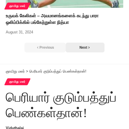
ஞாயிறு மலர்
உருவக் கேலிகள் – அவமானங்களைக் கடந்து பாரா
ஒலிம்பிக்கில் பங்கேற்றுள்ள நித்யா
August 31, 2024
Previous
Next
ஞாயிறு மலர்
>
பெரியார் குடும்பத்துப் பெண்கள்தான்!
ஞாயிறு மலர்
பெரியார் குடும்பத்துப்
பெண்கள்தான்!
Viduthalai