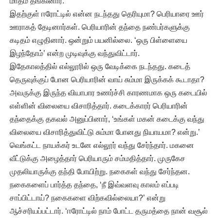
மாதம் தங்கினார்.
இதற்குள் ஈரோட்டில் என்ன நடந்தது தெரியுமா? பெரியாரை ஊர்
ஊராகத் தேடினார்கள். பெரியாரின் தந்தை நண்பர்களுக்கு
கடிதம் எழுதினார். ஒன்றும் பயனில்லை. ‘ஒரு பிள்ளையை
இழந்தோம்’ என்ற முடிவுக்கு வந்துவிட்டார்.
இதேகாலத்தில் எல்லூரில் ஒரு வேடிக்கை நடந்தது. கடைத்
தெருவுக்குப் போன பெரியாரின் வாய் சும்மா இருக்கக் கூடாதா?
அவருக்கு இருந்த வியாபார உணர்ச்சி காரணமாக ஒரு கடையில்
எள்ளின் விலையை விசாரித்தார். கடைக்காரர் பெரியாரின்
தந்தைக்கு தகவல் அனுப்பினார், ‘உங்கள் மகன் கடைக்கு வந்து
விலையை விசாரித்துவிட்டு சும்மா போனது நியாயமா? என்று.’
வெங்கட்ட நாயக்கர் உடனே எல்லூர் வந்து சேர்ந்தார். மகனை
வீட்டுக்கு அழைத்தார் பெரியாரும் சம்மதித்தார். முருகேச
முதலியாருக்கு தந்தி போயிற்று. நகைகள் வந்து சேர்ந்தன.
நகைகளைப் பார்த்த தந்தை, ‘நீ இவ்வளவு காலம் எப்படி
சாப்பிட்டாய்? நகைகளை விற்கவில்லையா?’ என்று
ஆச்சரியப்பட்டார். ‘ஈரோட்டில் நாம் போட்ட தருமத்தை நான் வசூல்