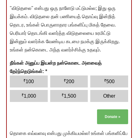
"விடுதலை" என்பது ஒரு நாளேடு மட்டுமல்ல; இது ஒரு
இயக்கம். விடுதலை தன் பணியைத் தொய்வு இன்றித்
தொடர, உங்கள் பொருளாதார பங்களிப்பு மிகத் தேவை.
பெரியார் தொடங்கி வளர்த்த விடுதலையை உரமிட்டு
இன்னும் வளர்க்க வேண்டிய கடமை நமக்கு இருக்கிறது.
உங்கள் நன்கொடை அந்த வளர்ச்சிக்கு உதவும்.
நீங்கள் அனுப்ப இயன்ற நன்கொடை அளவைத்
தேர்ந்தெடுங்கள்:
*
₹
₹
₹
100
200
500
₹
₹
1,000
1,500
Other
Donate
»
தொகை எவ்வளவு என்பது முக்கியமல்ல! உங்கள் பங்களிப்பே