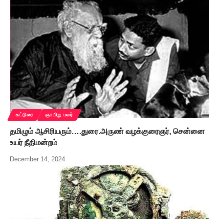
கட்டுரை
ஞாயிறு மலர்
தமிழும் ஆசிரியரும்….துரை.அருண் வழக்குரைஞர், சென்னை
உயர் நீதிமன்றம்
December 14, 2024