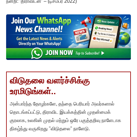
நன்றி: ‘திராவிடன்’ – (டிசம்பர் 2022)
விடுதலை வளர்ச்சிக்கு
உரமிடுங்கள்..
அன்பார்ந்த தோழர்களே, தந்தை பெரியார் அவர்களால்
தொடங்கப்பட்டு, திராவிட இயக்கத்தின் முதன்மைக்
குரலாக, உலகின் முதல் மற்றும் ஒரே பகுத்தறிவு நாளேடாக
திகழ்ந்து வருகிறது "விடுதலை" நாளேடு.