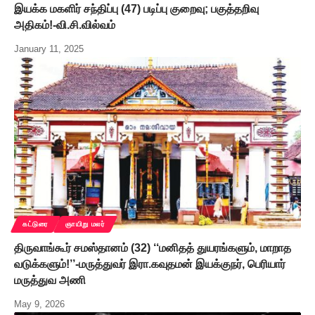
இயக்க மகளிர் சந்திப்பு (47) படிப்பு குறைவு; பகுத்தறிவு
அதிகம்!-வி.சி.வில்வம்
January 11, 2025
கட்டுரை
ஞாயிறு மலர்
திருவாங்கூர் சமஸ்தானம் (32) ‘‘மனிதத் துயரங்களும், மாறாத
வடுக்களும்!’’-மருத்துவர் இரா.கவுதமன் இயக்குநர், பெரியார்
மருத்துவ அணி
May 9, 2026