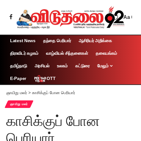
Aa
Latest News
தந்தை பெரியார்
ஆசிரியர் அறிக்கை
திராவிடர் கழகம்
வாழ்வியல் சிந்தனைகள்
தலையங்கம்
தமிழ்நாடு
அரசியல்
உலகம்
கட்டுரை
மேலும்
OTT
E-Paper
ஞாயிறு மலர்
>
காசிக்குப் போன பெரியார்
ஞாயிறு மலர்
காசிக்குப் போன
பெரியார்