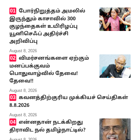
போர்நிறுத்தம் அமலில்
இருந்தும் காசாவில் 300
குழந்தைகள் உயிரிழப்பு
யூனிசெஃப் அதிர்ச்சி
அறிவிப்பு
August 8, 2026
விமர்சனங்களை ஏற்கும்
மனப்பக்குவம்
பொதுவாழ்வில் தேவை!
தேவை!!
August 8, 2026
கவனத்திற்குரிய முக்கியச் செய்திகள்
8.8.2026
August 8, 2026
என்னதான் நடக்கிறது
திராவிட நல் தமிழ்நாட்டில்?
August 8, 2026