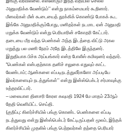
இங்கு வரவில்லை. எல்லோரும் இந்த வீதியில் செல்ல
அனுமதிக்க வேண்டும்’’ என்று நாகம்மையார் கூறினார்.
மீனவர்கள் மீன் கூடையைத் தூக்கிக் கொண்டு போகக் கூட
இங்கே அனுமதிக்கும்போது, மனிதர்கள் நடமாட ஏன் அனுமதி
மறுக்க வேண்டும் என்று பெரியாரின் சகோதரி கேட்டார்.
தடையை மீற வந்த பெண்கள் அந்த இடத்தை விட்டு அகல
மறுத்து பல மணி நேரம் அதே இடத்திலே இருந்தனர்.
இறுதியாக பிச்சு அய்யங்கார் என்ற போலீஸ் கமிஷனர் வந்தார்.
“பெண்கள் என்பதற்காக தனிச் சலுகை எதுவும் காட்ட
வேண்டாம்; ஆண்களை எப்படிநடத்துவீர்களோ அப்படியே
இவர்களையும் நடத்துங்கள்’’ என்று இன்ஸ்பெக்டர் சர்மாவுக்கு
உத்தரவிட்டார்.
– மலையாள தினசரி கேரள கவுமதி 1924 மே மாதம் 23ஆம்
தேதி வெளியிட்ட செய்தி.
(குறிப்பு: கிளர்ச்சியில் பங்கு கொண்ட பெண்களை எப்படி
நடத்துவது என்று இன்ஸ்பெக்டர் கேட்டிருப்பதன் மூலம், இந்தக்
கிளர்ச்சியில் முதலில் பங்கு பெற்றவர்கள் தந்தை பெரியார்