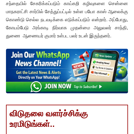
சந்தையில் சேகரிக்கப்படும் காய்கறி கழிவுகளை சென்னை
மாநகராட்சி சார்பில் சேத்துப்பட்டில் உள்ள பயோ காஸ் ஆலைக்கு
கொண்டு செல்ல நடவடிக்கை எடுக்கப்படும் என்றார். அப்போது,
கோயம்பேடு அங்காடி நிர்வாக முதன்மை அலுவலர் சாந்தி,
துணை ஆணையர் குமார் உள்பட பலர் உடன் இருந்தனர்.
விடுதலை வளர்ச்சிக்கு
உரமிடுங்கள்..