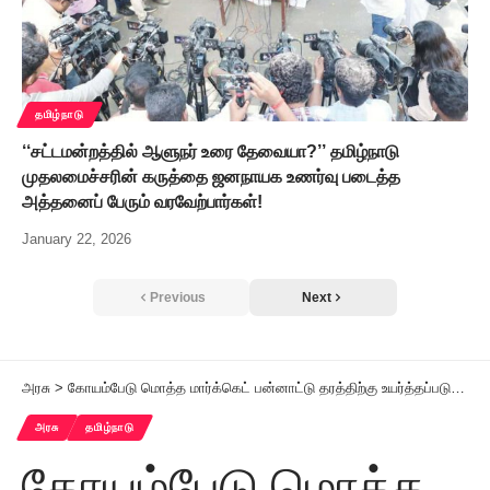
தமிழ்நாடு
‘‘சட்டமன்றத்தில் ஆளுநர் உரை தேவையா?’’ தமிழ்நாடு
முதலமைச்சரின் கருத்தை ஜனநாயக உணர்வு படைத்த
அத்தனைப் பேரும் வரவேற்பார்கள்!
January 22, 2026
Previous
Next
அரசு
>
கோயம்பேடு மொத்த மார்க்கெட் பன்னாட்டு தரத்திற்கு உயர்த்தப்படும் – அமைச்சர் பி.கே.சேகர்பாபு அறிவிப்பு
அரசு
தமிழ்நாடு
கோயம்பேடு மொத்த