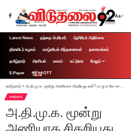
Aa
Latest News
தந்தை பெரியார்
ஆசிரியர் அறிக்கை
திராவிடர் கழகம்
வாழ்வியல் சிந்தனைகள்
தலையங்கம்
தமிழ்நாடு
அரசியல்
உலகம்
கட்டுரை
மேலும்
OTT
E-Paper
தமிழ்நாடு
>
அ.தி.மு.க. மூன்று அணியாக சிதறியது ஏன்? பா.ஜ.க.வே காரணம் -எழுச்சித் தமிழர் திருமாவளவன் குற்றச்சாட்டு
தமிழ்நாடு
அ.தி.மு.க. மூன்று
அணியாக சிதறியது