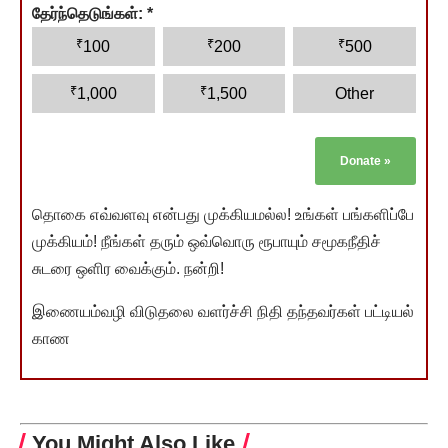
தேர்ந்தெடுங்கள்:
*
₹
₹
₹
100
200
500
₹
₹
1,000
1,500
Other
Donate
»
தொகை எவ்வளவு என்பது முக்கியமல்ல! உங்கள் பங்களிப்பே
முக்கியம்! நீங்கள் தரும் ஒவ்வொரு ரூபாயும் சமூகநீதிச்
சுடரை ஒளிர வைக்கும். நன்றி!
இணையம்வழி விடுதலை வளர்ச்சி நிதி தந்தவர்கள் பட்டியல்
காண
You Might Also Like