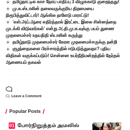
தமிழ்நாட்டில் காச நோய் பாதிப்பு 3 விழுக்காடு குறைந்தது!
மு.க.ஸ்டாலின் தலைவருக்குரிய திறமையை
நிரூபித்துவிட்டார்! ஆங்கில நாளேடு பாராட்டு!
‘எஸ்.அய்.ஆரை எதிர்த்தால் இரட்டை இலை சின்னத்தை
முடக்கி விடுவார்கள்’ என்று அ.தி.மு.க.வுக்கு பயம் துணை
முதலமைச்சர் உதயநிதி ஸ்டாலின் கருத்து
தமிழ்நாடு முதலமைச்சர் கேரள முதலமைச்சருக்கு நன்றி
குழந்தைகளை பிரச்சாரத்தில் ஈடுபடுத்துவதா? புதிய
விதிகள் வகுக்கப்படும்! சென்னை உயர்நீதிமன்றத்தில் தேர்தல்
ஆணையம் தகவல்
Leave a Comment
Popular Posts
போர்நிறுத்தம் அமலில்