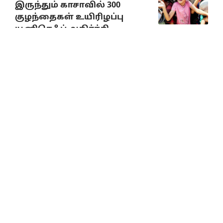
இருந்தும் காசாவில் 300
குழந்தைகள் உயிரிழப்பு
யூனிசெஃப் அதிர்ச்சி
அறிவிப்பு
August 8, 2026
விமர்சனங்களை ஏற்கும்
மனப்பக்குவம்
பொதுவாழ்வில் தேவை!
தேவை!!
August 8, 2026
முத்தமிழறிஞர்
கலைஞரின் நினைவு நாளில்
வீரவணக்க நிகழ்வுகள்
August 8, 2026
கவனத்திற்குரிய முக்கியச் செய்திகள்
8.8.2026
August 8, 2026
முத்தமிழ் அறிஞர்