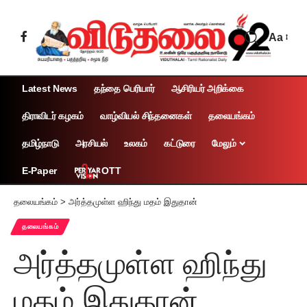
Aa
Latest News
தந்தை பெரியார்
ஆசிரியர் அறிக்கை
திராவிடர் கழகம்
வாழ்வியல் சிந்தனைகள்
தலையங்கம்
தமிழ்நாடு
அரசியல்
உலகம்
கட்டுரை
மேலும்
OTT
E-Paper
தலையங்கம்
>
அர்த்தமுள்ள ஹிந்து மதம் இதுதான்
தலையங்கம்
அர்த்தமுள்ள ஹிந்து
மதம் இதுதான்