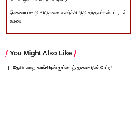
இணையம்வழி விடுதலை வளர்ச்சி நிதி தந்தவர்கள் பட்டியல்
காண
You Might Also Like
தேசியவாத காங்கிரஸ் மும்பைத் தலைவரின் பேட்டி!
பிஜேபியில் சட்டமன்ற உறுப்பினராகும் தகுதி எந்த
அடிப்படையில்?
வரவேற்கத்தக்க ‘அறிவுசார் நகரம்!’
2024 – மக்களவைத் தேர்தலும், நமது கடமையும்
கோயில் திருவிழாவிலும் ஜாதியா?