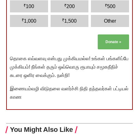
₹
₹
₹
100
200
500
₹
₹
1,000
1,500
Other
Donate
»
தொகை எவ்வளவு என்பது முக்கியமல்ல! உங்கள் பங்களிப்பே
முக்கியம்! நீங்கள் தரும் ஒவ்வொரு ரூபாயும் சமூகநீதிச்
சுடரை ஒளிர வைக்கும். நன்றி!
இணையம்வழி விடுதலை வளர்ச்சி நிதி தந்தவர்கள் பட்டியல்
காண
You Might Also Like