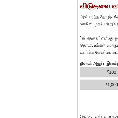
விடுதலை வளர
அன்பார்ந்த தோழர்களே
உலகின் முதல் மற்றும்
"விடுதலை" என்பது ஒ
தொடர, உங்கள் பொருளா
வளர்க்க வேண்டிய கடம
நீங்கள் அனுப்ப இய
₹
100
₹
1,000
தொகை எவ்வளவு என்பது 