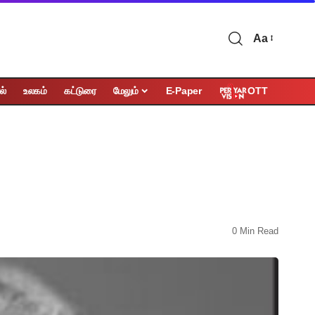
Aa
OTT
ல்
உலகம்
கட்டுரை
மேலும்
E-Paper
0 Min Read