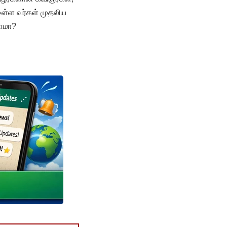
் உள்ள வர்கள் முதலிய
ாமா?