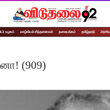
ிடர் கழகம்
வாழ்வியல் சிந்தனைகள்
தலையங்கம்
தமிழ்நாடு
அரசிய
ினா! (909)