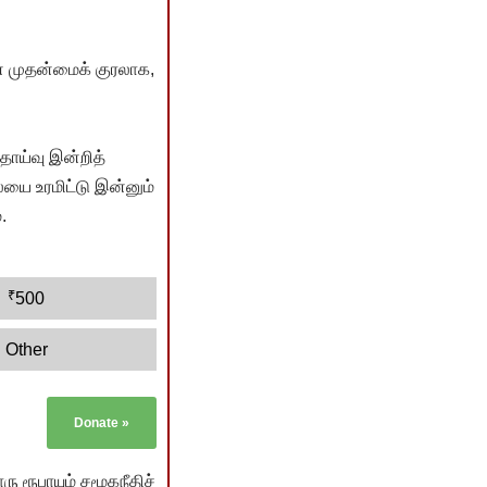
் முதன்மைக் குரலாக,
ொய்வு இன்றித்
யை உரமிட்டு இன்னும்
.
₹
500
Other
Donate
»
ு ரூபாயும் சமூகநீதிச்