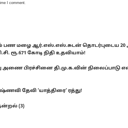
 time I comment.
டும் பண மழை ஆர்.எஸ்.எஸ்.சுடன் தொடர்புடைய 20
. ரூ.671 கோடி நிதி உதவியாம்!
ை பிரச்சினை தி.மு.க.வின் நிலைப்பாடு என்ன
ணவி தேவி ‘யாத்திரை’ ரத்து!
ன்றல் (3)