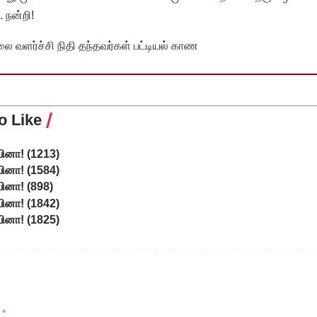
 நன்றி!
வளர்ச்சி நிதி தந்தவர்கள் பட்டியல் காண
o Like
 வினா! (1213)
 வினா! (1584)
 வினா! (898)
 வினா! (1842)
 வினா! (1825)
d
*