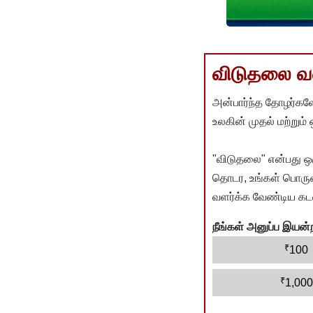
விடுதலை வளர
அன்பார்ந்த தோழர்களே
உலகின் முதல் மற்றும்
"விடுதலை" என்பது ஒ
தொடர, உங்கள் பொருளா
வளர்க்க வேண்டிய கடம
நீங்கள் அனுப்ப இய
₹
100
₹
1,000