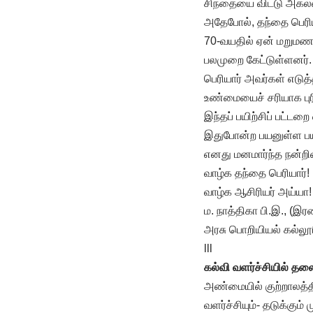
சிந்தையை விட்டு அகல
அதேபோல், தந்தை பெரிய
70-வயதில் ஏன் மறுமணம
பலமுறை கேட்டுள்ளனர்.
பெரியார் அவர்கள் எடுத
உண்மையைச் சரியாக பு
இந்தப் பயிற்சிப் பட்டற
இதுபோன்ற பயனுள்ள பயிற
எனது மனமார்ந்த நன்றி
வாழ்க தந்தை பெரியார்!
வாழ்க ஆசிரியர் அய்யா!
ம. நாத்திகா பி.இ., (இ
அரசு பொறியியல் கல்லூ
lll
கல்வி வளர்ச்சியில் த
அண்மையில் குற்றாலத்த
வளர்ச்சியும்- தடுக்கும