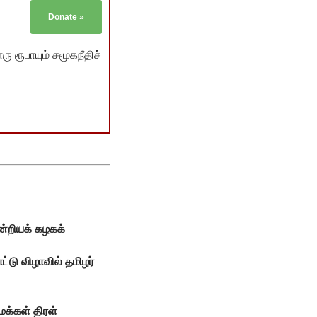
Donate
»
ு ரூபாயும் சமூகநீதிச்
ன்றியக் கழகக்
்டு விழாவில் தமிழர்
மக்கள் திரள்