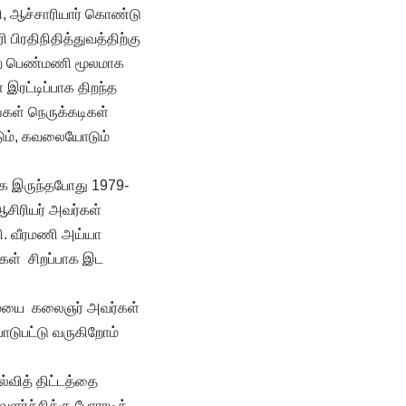
்சி, ஆச்சாரியார் கொண்டு
 பிரதிநிதித்துவத்திற்கு
ன்ற பெண்மணி மூலமாக
 இரட்டிப்பாக திறந்த
்கள் நெருக்கடிகள்
டும், கவலையோடும்
ாக இருந்தபோது 1979-
சிரியர் அவர்கள்
கி. வீரமணி அய்யா
கள் சிறப்பாக இட
ுமையை கலைஞர் அவர்கள்
பாடுபட்டு வருகிறோம்
்வித் திட்டத்தை
வளர்ச்சிக்கு போராடிக்