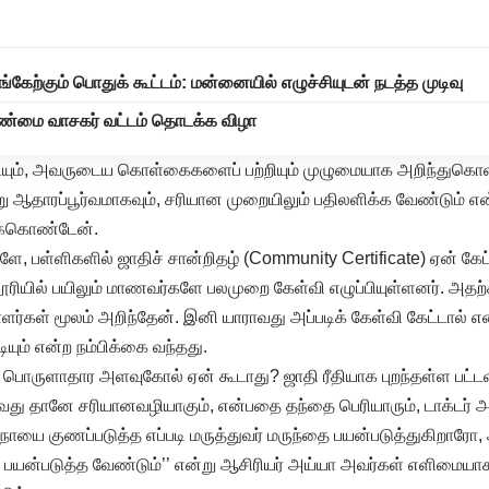
்கேற்கும் பொதுக் கூட்டம்: மன்னையில் எழுச்சியுடன் நடத்த முடிவு
உண்மை வாசகர் வட்டம் தொடக்க விழா
றியும், அவருடைய கொள்கைகளைப் பற்றியும் முழுமையாக அறிந்துகொ
று ஆதாரப்பூர்வமாகவும், சரியான முறையிலும் பதிலளிக்க வேண்டும் என
றுக்கொண்டேன்.
ளே, பள்ளிகளில் ஜாதிச் சான்றிதழ் (Community Certificate) ஏன் கேட
்லூரியில் பயிலும் மாணவர்களே பலமுறை கேள்வி எழுப்பியுள்ளனர். அத
ர்கள் மூலம் அறிந்தேன். இனி யாராவது அப்படிக் கேள்வி கேட்டால் 
டியும் என்ற நம்பிக்கை வந்தது.
ில் பொருளாதார அளவுகோல் ஏன் கூடாது? ஜாதி ரீதியாக புறந்தள்ள பட
து தானே சரியானவழியாகும், என்பதை தந்தை பெரியாரும், டாக்டர் அம
‘நோயை குணப்படுத்த எப்படி மருத்துவர் மருந்தை பயன்படுத்துகிறாரோ
ும் பயன்படுத்த வேண்டும்’’ என்று ஆசிரியர் அய்யா அவர்கள் எளிமையா