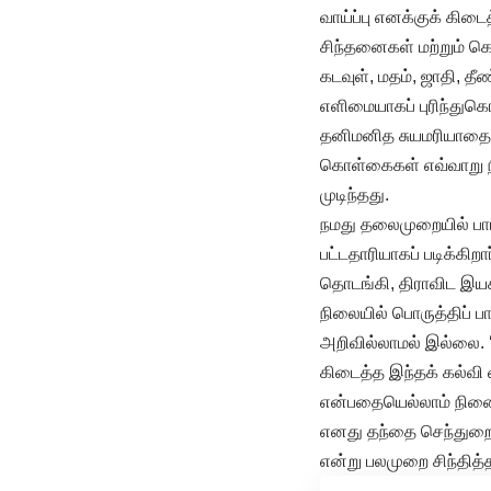
வாய்ப்பு எனக்குக் கிடை
சிந்தனைகள் மற்றும் க
கடவுள், மதம், ஜாதி, த
எளிமையாகப் புரிந்துகொள
தனிமனித சுயமரியாதைக்கு
கொள்கைகள் எவ்வாறு நிய
முடிந்தது.
நமது தலைமுறையில் பாட
பட்டதாரியாகப் படிக்கி
தொடங்கி, திராவிட இயக
நிலையில் பொருத்திப் பா
அறிவில்லாமல் இல்லை. ‘
கிடைத்த இந்தக் கல்வி 
என்பதையெல்லாம் நினைத்
எனது தந்தை செந்துறை ம
என்று பலமுறை சிந்தித