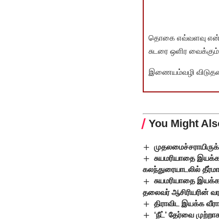
தொகை எவ்வளவு என்பது 
சுடரை ஒளிர வைக்கும்.
இணையம்வழி விடுதலை 
You Might Als
முதலமைச்சராயிருக
சுயமரியாதை இயக்க 
கலந்துரையாடலில் தீர்ம
சுயமரியாதை இயக்க ந
தலைவர் ஆசிரியரின் வ
திராவிட இயக்க வீ
‘நீட்’ தேர்வை முற்ற