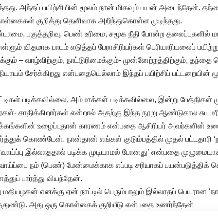
த்தது. அந்தப் பயிற்சியின் மூலம் நான் மிகவும் பயன் அடைந்தேன். தந
ொள்கைகள் குறித்து தெளிவாக அறிந்துகொள்ள முடிந்தது.
ீண்டாமை, பகுத்தறிவு, பெண் உரிமை, சமூக நீதி போன்ற தலைப்புகளில்
்ளும் விதமாக பாடம் எடுத்தப் பேராசிரியர்கள் பெரியாரியலைப் பயிற்ற
ம் – வாழ்விற்கும், நாட்டுரிமைக்கும்- முன்னேற்றத்திற்கும், தந்தை 
ாயம் சேர்க்கிறது என்பதையெல்லாம் இந்தப் பயிற்சிப் பட்டறையின் 
்டிகள் படிக்கவில்லை, அம்மாக்கள் படிக்கவில்லை, இன்று பேத்திகள
றார்கள்- சாதிக்கிறார்கள் என்றால் அதற்கு இந்த நூறு ஆண்டுகால சுய
்கங்களின் உழைப்புதான் காரணம் என்பதை ஆசிரியர் அவர்களின் உரைய
ர்த்துக் கொண்டேன். நான்தான் எங்கள் குடும்பத்தில் முதல் பட்டதாரி 
வாய்ப்பு இல்லாததால் படிக்க முடியாமல் போனது’ என்பதை முழுமையாக
வாய்ப்பை நம் (பெண்) மேன்மைக்காக எப்படி சரியாகப் பயன்படுத்திக்
துப் பார்த்து வியந்தேன்.
தியழகன் எனக்கு ஏன் நாட்டில் பெரும்பாலும் இல்லாதப் பெயரான ‘நா
்ததுண்டு. அது ஒரு கொள்கைக் குறியீடு என்பதை உணர்ந்தேன்