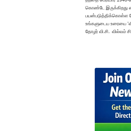
கொண்டே இருக்கிறது என
பயன்படுத்திக்கொள்ள வே
உங்களுடைய உரையை ‘வி
தோழர் வி.சி. வில்வம் 