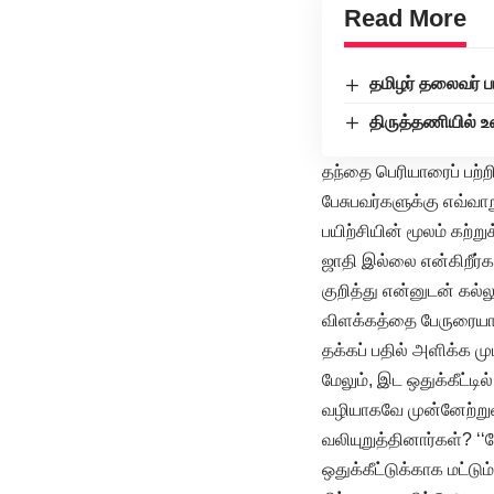
Read More
தமிழர் தலைவர் பங
திருத்தணியில் 
தந்தை பெரியாரைப் பற்
பேசுபவர்களுக்கு எவ்வா
பயிற்சியின் மூலம் கற்
ஜாதி இல்லை என்கிறீர்க
குறித்து என்னுடன் கல
விளக்கத்தை பேருரையாள
தக்கப் பதில் அளிக்க மு
மேலும், இட ஒதுக்கீட்ட
வழியாகவே முன்னேற்றுவ
வலியுறுத்தினார்கள்? ‘
ஒதுக்கீட்டுக்காக மட்ட