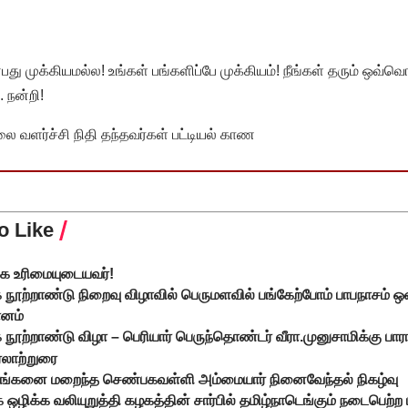
முக்கியமல்ல! உங்கள் பங்களிப்பே முக்கியம்! நீங்கள் தரும் ஒவ்வொர
 நன்றி!
வளர்ச்சி நிதி தந்தவர்கள் பட்டியல் காண
o Like
்க உரிமையுடையவர்!
நூற்றாண்டு நிறைவு விழாவில் பெருமளவில் பங்கேற்போம் பாபநாசம் ஒ
ானம்
ூற்றாண்டு விழா – பெரியார் பெருந்தொண்டர் வீரா.முனுசாமிக்கு பாராட
ரலாற்றுரை
ராங்கனை மறைந்த செண்பகவள்ளி அம்மையார் நினைவேந்தல் நிகழ்வு
ாக ஒழிக்க வலியுறுத்தி கழகத்தின் சார்பில் தமிழ்நாடெங்கும் நடைபெற்ற 