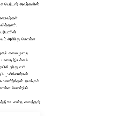
்தை பெரியார் அவர்களின்
 மாணவர்கள்
ுவித்தனர்.
பெரியாரின்
மூலம் அறிந்து கொள்ள
் முதல் தலைமுறை
மரியாதை இயக்கம்
ிலிருந்து என்
‘நம் முன்னோர்கள்
 உணர்ந்தேன். நமக்குக்
 கொள்ள வேண்டும்
த்திகா’ என்று வைத்தார்