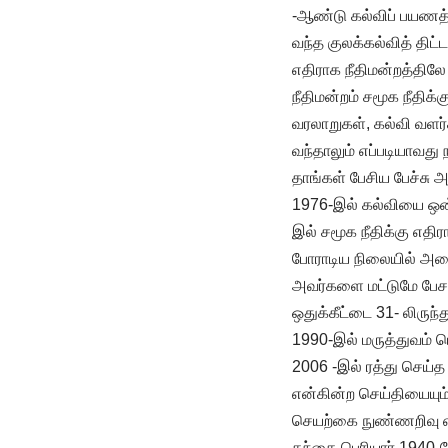
-ஆண்டு கல்விப் பயணத்தி
வந்த குலக்கல்வித் திட்
எதிராக நீதிமன்றத்தில
நீதிமன்றம் சமூக நீதிக்
வரலாறுகள், கல்வி வளர்
வந்தாலும் எப்படியாவத
தாங்கள் பேசிய பேச்சு 
1976-இல் கல்வியை ஒன்
இல் சமூக நீதிக்கு எத
போராடிய நிலையில் அனைத
அவர்களை மட்டுமே பேச 
ஒதுக்கீட்டை 31- லிருந்
1990-இல் மருத்துவம்
2006 -இல் ரத்து செய்த
என்கின்ற செய்தியையும்
செயற்கை நுண்ணறிவு என
தந்தை பெரியார் 1940-லே