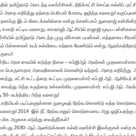
ல் தமிழ்நாடு அடைந்த வளர்ச்சிகள், நீதிக்கட்சி செய்த கல்விப் புரட
டம் அதை எதிர்த்து தந்தை பெரியார் போராடி ஒழித்த வரலாறு! வகுப்புவாரி
ே தனக்கு இடம் கிடைக்கவில்லை என்று செண்பகம் துரைராஜ் என்கி
கு சமாதி கட்டிய வரலாறு, காமராஜர் ஆட்சியில் ராஜாஜி மூடிய பள்ளிகளை
ச்சியில் தமிழ்நாடு அடைந்த முழு வீச்சான பயன்கள், எத்தகைய சிரமங
ு நம் பிள்ளைகள் உயர் கல்வியை கற்றாக வேண்டும் என்று ஆதங்கத்தோ
அருமை!
றிய அரசு கையில் எடுத்த நிலை – எம்ஜிஆர் அவர்கள் முதலமைச்சர
ிராக பொருளாதார அளவுகோலைக் கொண்டு வந்தார். அதை எதிர்த்து ஆ
்து, கட்சி கூட்டத்தை கூட்டிய முதலமைச்சர் எம்.ஜி.ஆர். ஆசிரியர் 
வைத்து அந்த கருத்தை உள்வாங்கிய முதலமைச்சர் எம்.ஜி.ஆர். அவர்
து 50- உயர்த்திய அந்த வரலாறு!
 பொறியியல் படிப்புகளுக்கான நுழைவுத் தேர்வு கொண்டு வந்த கொட
 வரலாறு! 2014 -இல் நீட் தேர்வு எனும் கொடுமையை அது ஒழிப்பதற்கு 
 மிக அழகாக எடுத்து வைத்தீர்கள்!
்பது 2030- ஆம் ஆண்டுக்கான கல்வி வளர்ச்சி இலக்குகள் என்ற கல
யே பேசி விட்டார் என்ற செய்தியும், திராவிடர் இயக்கம் என்றும் கல்வி 