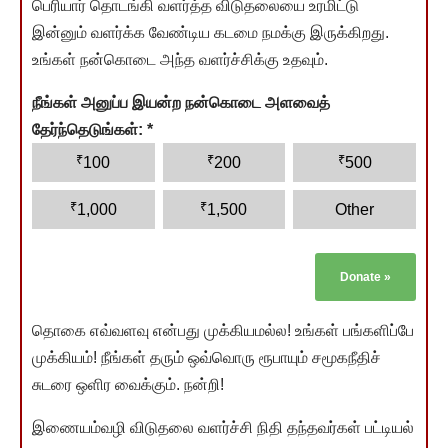
பெரியார் தொடங்கி வளர்த்த விடுதலையை உரமிட்டு
இன்னும் வளர்க்க வேண்டிய கடமை நமக்கு இருக்கிறது.
உங்கள் நன்கொடை அந்த வளர்ச்சிக்கு உதவும்.
நீங்கள் அனுப்ப இயன்ற நன்கொடை அளவைத்
தேர்ந்தெடுங்கள்:
*
₹
₹
₹
100
200
500
₹
₹
1,000
1,500
Other
Donate
»
தொகை எவ்வளவு என்பது முக்கியமல்ல! உங்கள் பங்களிப்பே
முக்கியம்! நீங்கள் தரும் ஒவ்வொரு ரூபாயும் சமூகநீதிச்
சுடரை ஒளிர வைக்கும். நன்றி!
இணையம்வழி விடுதலை வளர்ச்சி நிதி தந்தவர்கள் பட்டியல்