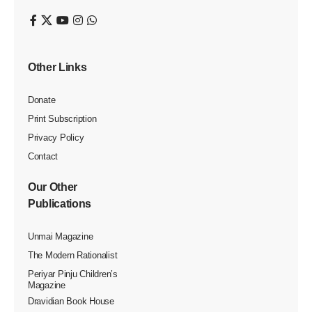
திராவிட இயக்கம் பயன்படுத்தும் ஆயுதங்களில் மிக
முக்கியமானது, மாநாடு. அந்த மாநாடுகளின் வரலாற்றை வாரம்
ஒன்றாக வாசிப்போம்…
‘திருநெல்வேலி ஜில்லா தமிழர் மாநாடு’ 8.6.1940 அன்று
நடைபெற்றது. பெரியார், அண்ணா, பொன்னம்பலனார், நாகை
மணி உள்ளிட்டோர் முந்தைய நாள் இரவு, திருச்சி,
மணச்சநல்லூரில் இருந்து புறப்பட்டு காரில் நெல்லை
வந்தடைந்தனர். காலை 9 மணிக்கு ஊர்வலம் தொடங்கியது.
உள்ளூர் மற்றும் வெளியூரில் இருந்து பலரும் பங்கேற்ற அந்த
ஊர்வலம் முக்கிய வீதிகளின் வழியாகச் சென்று, மாநாட்டுப்
பந்தலை அடைந்தது. பந்தலின் முகப்பில் அமைக்கப்பட்டிருந்த