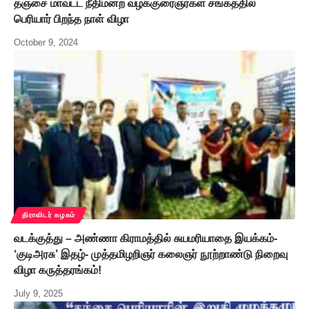
தஞ்சை மாவட்ட நீதிமன்ற வழக்குரைஞர்கள் சங்கத்தில்
பெரியார் பிறந்த நாள் விழா
October 9, 2024
திராவிடர் கழகம்
வடக்குத்து – அண்ணா கிராமத்தில் சுயமரியாதை இயக்கம்-
‘குடிஅரசு’ இதழ்- முத்தமிழறிஞர் கலைஞர் நூற்றாண்டு நிறைவு
விழா கருத்தரங்கம்!
July 9, 2025