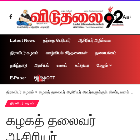
Aa
Latest News
தந்தை பெரியார்
ஆசிரியர் அறிக்கை
திராவிடர் கழகம்
வாழ்வியல் சிந்தனைகள்
தலையங்கம்
தமிழ்நாடு
அரசியல்
உலகம்
கட்டுரை
மேலும்
OTT
E-Paper
திராவிடர் கழகம்
>
கழகத் தலைவர் ஆசிரியர் அவர்களுக்குத் திண்டிவனத்தில் கழகப் பொறுப்பாளர்கள் உற்சாக வரவேற்பு
திராவிடர் கழகம்
கழகத் தலைவர்
ஆசிரியர்