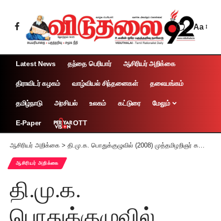
Aa
Latest News
தந்தை பெரியார்
ஆசிரியர் அறிக்கை
திராவிடர் கழகம்
வாழ்வியல் சிந்தனைகள்
தலையங்கம்
தமிழ்நாடு
அரசியல்
உலகம்
கட்டுரை
மேலும்
OTT
E-Paper
ஆசிரியர் அறிக்கை
>
தி.மு.க. பொதுக்குழுவில் (2008) முத்தமிழறிஞர் கலைஞரின் வழிகாட்டும் உரையை எடுத்துக்காட்டி தமிழர் தலைவர் ஆசிரியர் அறிக்கை
ஆசிரியர் அறிக்கை
தி.மு.க.
பொதுக்குழுவில்