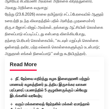
ஆசிரியர் கி.வீரமணி அவர்கள் அறிக்கை விடுத்துள்ளார்.
அவரது அறிக்கை வருமாறு:
நேற்று (23.6.2026) காலை தமிழ்நாடு சட்டப்பேரவையில் ஆளுநர்
உரைபற்றி நடந்த விவாதத்தில் பதில் அளித்த முதலமைச்சர்
திரு.ச.ஜோசப் விஜய் அவர்கள், தங்களது ஆட்சியின் கொள்கை
நிலைப்பாடு எப்படிப்பட்டது என்பதை விளக்கியபோது,
தந்தை பெரியார் கொள்கையில், ‘‘கடவுள் மறுப்புக் கொள்கை
ஒன்றைத் தவிர, மற்ற எல்லாக் கொள்கைகளுக்கும் உடன்பாடு;
அதுதான் எங்கள் நிலைப்பாடு’’ என்று கூறியிருந்தார்.
Read More
நீட் தேர்வை எதிர்த்து கழக இளைஞரணி மற்றும்
மாணவர் கழகத்தினர் நடத்திய இருசக்கர வாகன
பரப்புரைப் பயணத்தில் 5 குழுவினருக்கும் பல்வேறு
இடங்களில் வரவேற்பு
வரும் மக்களவைத் தேர்தலில் மக்கள் ஏமாந்தால்