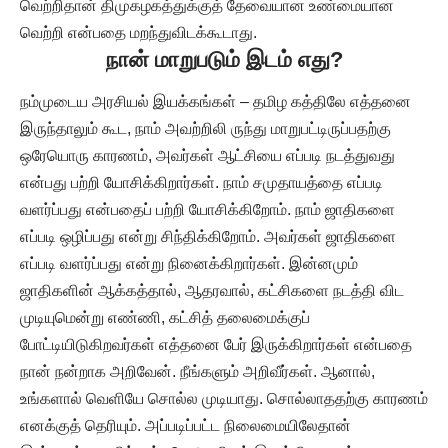
வெற்றிதான் திமுகழகத்துக்குத் தேவையான உண்மையான
வெற்றி என்பதை மறந்துவிடக்கூடாது.
நான் மாறுபடும் இடம் எது
?
நம்முடைய அரசியல் இயக்கங்கள் – தமிழ கத்திலே எத்தனை
இருந்தாலும் கூட, நாம் அவற்றிலி ருந்து மாறுபட்டிருப்பதற்கு
ஒரேயொரு காரணம், அவர்கள் ஆட்சியை எப்படி நடத்துவது
என்பது பற்றி யோசிக்கிறார்கள். நாம் சமுதாயத்தை எப்படி
வளர்ப்பது என்பதைப் பற்றி யோசிக்கிறோம். நாம் ஜாதிகளை
எப்படி ஒழிப்பது என்று சிந்திக்கிறோம். அவர்கள் ஜாதிகளை
எப்படி வளர்ப்பது என்று நினைக்கிறார்கள். இன்னமும்
ஜாதிகளின் ஆக்கத்தால், ஆதரவால், கட்சிகளை நடத்தி விட
முடியுமென்று எண்ணி, கட்சித் தலைமைக்குப்
போட்டியிடுகிறவர்கள் எத்தனை பேர் இருக்கிறார்கள் என்பதை
நான் நன்றாக அறிவேன். நீங்களும் அறிவீர்கள். ஆனால்,
உங்களால் வெளியே சொல்ல முடியாது. சொல்லாததற்கு காரணம்
எனக்குத் தெரியும். அப்படிப்பட்ட நிலைமையிலேதான்