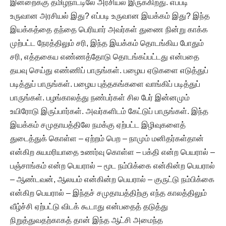
இன்றைக்கு தமிழ்நாட்டிலே அரசியல் இருக்கிறது. எப்படி
உருவான அரசியல் இது? எப்படி உருவான இயக்கம் இது? இந்த
இயக்கத்தை தந்தை பெரியார் அவர்கள் துணை நின்று காக்க
முற்பட்ட நேரத்திலும் சரி, இந்த இயக்கம் தொடங்கிய போதும்
சரி, எத்தகைய எண்ணத்தோடு தொடங்கப்பட்டது என்பதை
தயவு செய்து எண்ணிப் பாருங்கள். பழைய ஏடுகளை எடுத்துப்
படித்துப் பாருங்கள். பழைய புத்தகங்களை வாங்கிப் படித்துப்
பாருங்கள். பழங்காலத்து நண்பர்கள் சில பேர் இன்னமும்
உயிரோடு இருப்பார்கள். அவர்களிடம் கேட்டுப் பாருங்கள். இந்த
இயக்கம் சமுதாயத்திலே நமக்கு ஏற்பட்ட இழிவுகளைத்
துடைத்துக் கொள்ள – ஏற்றம் பெற – நாமும் மனிதர்கள்தான்
என்கிற சுயமரியாதை உணர்வு கொள்ள – பக்தி என்ற பெயரால் –
பஞ்சாங்கம் என்ற பெயரால் – மூட நம்பிக்கை என்கின்ற பெயரால்
– ஆண்டவன், ஆலயம் என்கின்ற பெயரால் – குருட்டு நம்பிக்கை
என்கிற பெயரால் – இந்தச் சமுதாயத்திற்கு எந்த காலத்திலும்
வீழ்ச்சி ஏற்பட்டு விடக் கூடாது என்பதைத் தடுத்து
நிறுத்துவதற்காகத் தான் இந்த ஆட்சி அமைந்த