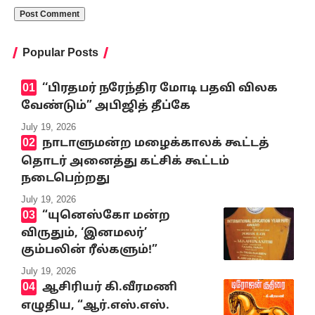
Popular Posts
‘‘பிரதமர் நரேந்திர மோடி பதவி விலக
வேண்டும்” அபிஜித் தீப்கே
July 19, 2026
நாடாளுமன்ற மழைக்காலக் கூட்டத்
தொடர் அனைத்து கட்சிக் கூட்டம்
நடைபெற்றது
July 19, 2026
“யுனெஸ்கோ மன்ற
விருதும், ‘இனமலர்’
கும்பலின் ரீல்களும்!”
July 19, 2026
ஆசிரியர் கி.வீரமணி
எழுதிய, “ஆர்.எஸ்.எஸ்.