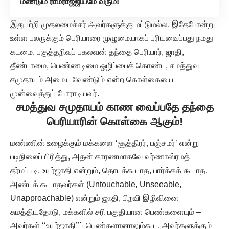
மீண்டும் ராமராஜ்ஜியமே வரும்!
இதுபற்றி முதலமைச்சர் அவர்களுக்கு மட்டுமல்ல, இதேபோன்று
உள்ள பலருக்கும் பெரியாரை முழுமையாகப் புரியவைப்பது நமது
கடமை. பகுத்தறிவுப் பகலவன் தந்தை பெரியார், ஜாதி,
தீண்டாமை, பெண்ணடிமை ஒழிப்பைக் கொண்ட, சமத்துவ
சமுதாயம் அமைய வேண்டும் என்ற கொள்கையை
முன்வைத்துப் போராடியவர்.
சமத்துவ சமுதாயம் காண வைப்பதே தந்தை
பெரியாரின் கொள்கை ஆகும்
!
மண்ணின் உழைக்கும் மக்களை ‘சூத்திரர், பஞ்சமர்’ என்று
படிநிலைப் பிரித்து, அதன் காரணமாகவே வர்ணாஸ்ரமத்
தர்மப்படி, உயர்ஜாதி என்றும், தொடக்கூடாத, பார்க்கக் கூடாத,
அண்டக் கூடாதவர்கள் (Untouchable, Unseeable,
Unapproachable) என்றும் ஜாதி, பிறவி இழிவினை
சுமத்தியதோடு, மக்களில் சரி பகுதியான பெண்களையும் –
அவர்கள் ‘‘உயர்ஜாதி’’ப் பெண்களானாலும்கூட, அவர்களுக்கும்