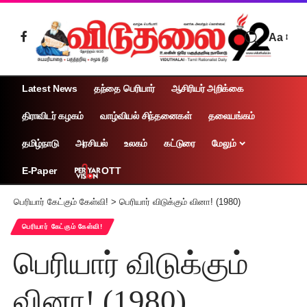
Aa
Latest News
தந்தை பெரியார்
ஆசிரியர் அறிக்கை
திராவிடர் கழகம்
வாழ்வியல் சிந்தனைகள்
தலையங்கம்
தமிழ்நாடு
அரசியல்
உலகம்
கட்டுரை
மேலும்
OTT
E-Paper
பெரியார் கேட்கும் கேள்வி!
>
பெரியார் விடுக்கும் வினா! (1980)
பெரியார் கேட்கும் கேள்வி!
பெரியார் விடுக்கும்
வினா! (1980)