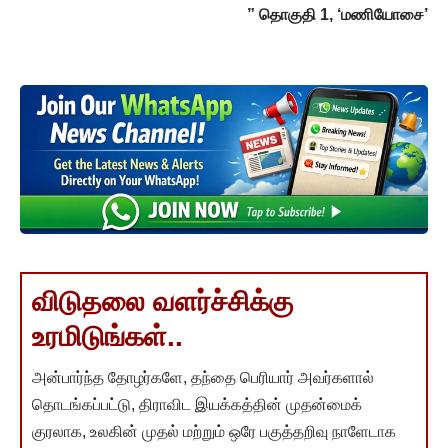
” தொகுதி 1, ‘மணியோசை’
விடுதலை வளர்ச்சிக்கு
உரமிடுங்கள்..
அன்பார்ந்த தோழர்களே, தந்தை பெரியார் அவர்களால்
தொடங்கப்பட்டு, திராவிட இயக்கத்தின் முதன்மைக்
குரலாக, உலகின் முதல் மற்றும் ஒரே பகுத்தறிவு நாளேடாக