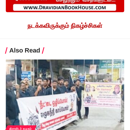
நடக்கவிருக்கும் நிகழ்ச்சிகள்
Also Read
திராவிடர் கழகம்