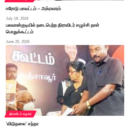
ஈரோடு மாவட்டம் – அக்ரகாரம்
July 19, 2024
பலவான்குடியில் நடைபெற்ற திராவிடர் எழுச்சி நாள்
பொதுக்கூட்டம்
June 25, 2026
திராவிடர் கழகம்
‘விடுதலை’ சந்தா