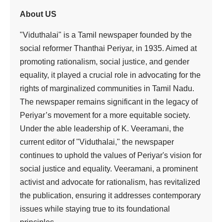
‘நீட்’ தேர்வை முற்றாக
ஒழிக்க வலியுறுத்தி
கழகத்தின் சார்பில்
தமிழ்நாடெங்கும்
நடைபெற்ற மக்கள்
திரள் ஆர்ப்பாட்டம்
(16.5.2026)
viduthalai
0 Min Read
Last updated: May 18, 2026 2:36 pm