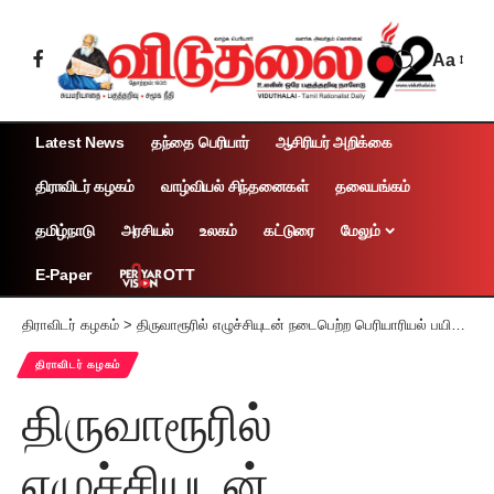
Aa
Latest News
தந்தை பெரியார்
ஆசிரியர் அறிக்கை
திராவிடர் கழகம்
வாழ்வியல் சிந்தனைகள்
தலையங்கம்
தமிழ்நாடு
அரசியல்
உலகம்
கட்டுரை
மேலும்
OTT
E-Paper
திராவிடர் கழகம்
>
திருவாரூரில் எழுச்சியுடன் நடைபெற்ற பெரியாரியல் பயிற்சிப் பட்டறை
திராவிடர் கழகம்
திருவாரூரில்
எழுச்சியுடன்