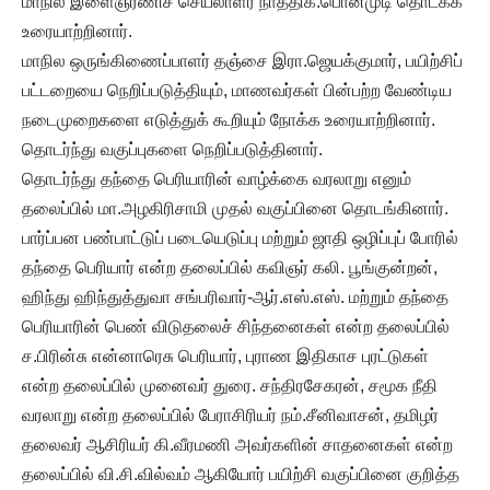
மாநில இளைஞரணிச் செயலாளர் நாத்திக.பொன்முடி தொடக்க
உரையாற்றினார்.
மாநில ஒருங்கிணைப்பாளர் தஞ்சை இரா.ஜெயக்குமார், பயிற்சிப்
பட்டறையை நெறிப்படுத்தியும், மாணவர்கள் பின்பற்ற வேண்டிய
நடைமுறைகளை எடுத்துக் கூறியும் நோக்க உரையாற்றினார்.
தொடர்ந்து வகுப்புகளை நெறிப்படுத்தினார்.
தொடர்ந்து தந்தை பெரியாரின் வாழ்க்கை வரலாறு எனும்
தலைப்பில் மா.அழகிரிசாமி முதல் வகுப்பினை தொடங்கினார்.
பார்ப்பன பண்பாட்டுப் படையெடுப்பு மற்றும் ஜாதி ஒழிப்புப் போரில்
தந்தை பெரியார் என்ற தலைப்பில் கவிஞர் கலி. பூங்குன்றன்,
ஹிந்து ஹிந்துத்துவா சங்பரிவார்-ஆர்.எஸ்.எஸ். மற்றும் தந்தை
பெரியாரின் பெண் விடுதலைச் சிந்தனைகள் என்ற தலைப்பில்
ச.பிரின்சு என்னாரெசு பெரியார், புராண இதிகாச புரட்டுகள்
என்ற தலைப்பில் முனைவர் துரை. சந்திரசேகரன், சமூக நீதி
வரலாறு என்ற தலைப்பில் பேராசிரியர் நம்.சீனிவாசன், தமிழர்
தலைவர் ஆசிரியர் கி.வீரமணி அவர்களின் சாதனைகள் என்ற
தலைப்பில் வி.சி.வில்வம் ஆகியோர் பயிற்சி வகுப்பினை குறித்த