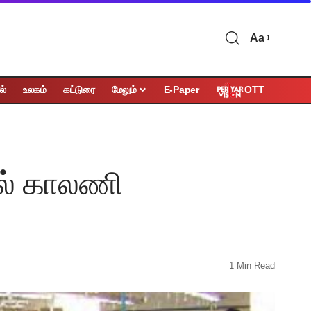
Aa
OTT
ல்
உலகம்
கட்டுரை
மேலும்
E-Paper
ில் காலணி
1 Min Read