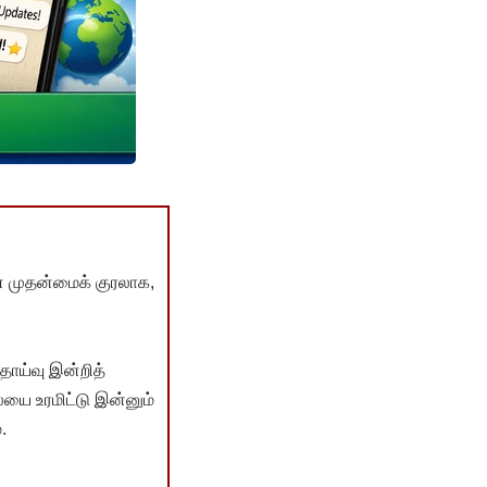
் முதன்மைக் குரலாக,
ொய்வு இன்றித்
யை உரமிட்டு இன்னும்
.