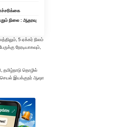
 எச்சரிக்கை
ேறும் நிலை : ஆதரவு
திலும், 5 ஏக்கர் நிலம்
ருக்கு நேரடியாகவும்,
ி, தமிழ்நாடு தொழில்
ன் செயல் இயக்குநர் ஆஷா