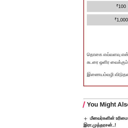
₹
100
₹
1,000
தொகை எவ்வளவு என்பது 
சுடரை ஒளிர வைக்கும்.
இணையம்வழி விடுதலை 
You Might Als
மீனவர்களின் உரிமை 
இரா.முத்தரசன்..!