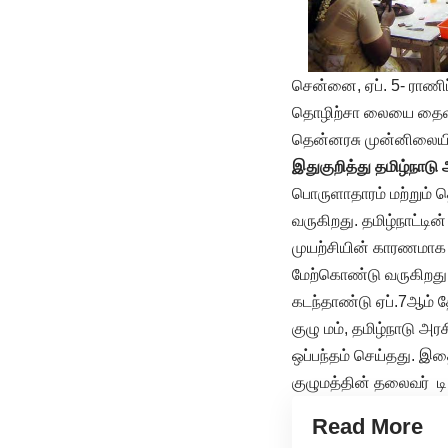
சென்னை, ஏப். 5- ராணிப
தொழிற்சா லையை தைவான
தென்னரசு முன்னிலையில
இதுகுறித்து தமிழ்நாடு 
பொருளாதாரம் மற்றும் த
வருகிறது. தமிழ்நாட்டி
முயற்சியின் காரணமாக 
மேற்கொண்டு வருகிறது
கடந்தாண்டு ஏப்.7ஆம் 
குழு மம், தமிழ்நாடு அ
ஒப்பந்தம் செய்தது. இ
குழுமத்தின் தலைவர் டி
Read More