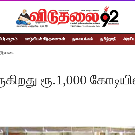
ிடர் கழகம்
வாழ்வியல் சிந்தனைகள்
தலையங்கம்
தமிழ்நாடு
அரசிய
ழிற்சாலை
ுகிறது ரூ.1,000 கோடிய