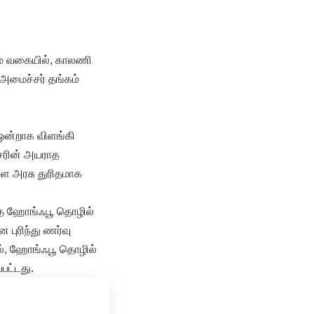
ும் வகையில், காலணி
மைச்சர் தங்கம்
 ஒன்றாக விளங்கி
்சரின் அயராத
ளை அரசு துரிதமாக
ந்த ஹோங்ஃபூ தொழில்
புரிந்து ணர்வு
ல், ஹோங்ஃபூ தொழில்
பட்டது.