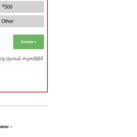
₹
500
Other
Donate
»
ு ரூபாயும் சமூகநீதிச்
ல்லை –