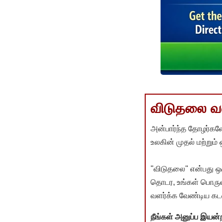
விடுதலை வளர
அன்பார்ந்த தோழர்களே
உலகின் முதல் மற்றும்
"விடுதலை" என்பது ஒ
தொடர, உங்கள் பொருளா
வளர்க்க வேண்டிய கடம
நீங்கள் அனுப்ப இய