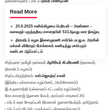
தலைமையுரை: டாக்டர்
புலவர் பாண்டியன்
Read More
20.6.2025 சனிக்கிழமை பெரியார் – அண்ணா –
கலைஞர் பகுத்தறிவு பாசறையின் 531ஆவது வார நிகழ்வு
திராவிடர் கழக இளைஞரணி சார்பில் பா.ஜ.க. அரசின்
மக்கள் விரோதப் போக்கைக் கண்டித்து மாபெரும்
கண்டன ஆர்ப்பாட்டம்
சிறப்புரை: தமிழர் தலைவர்
ஆசிரியர் கி.வீரமணி
(தலைவர்,
திராவிடர் கழகம்)
சிறப்பு விருந்தினர்:
எஸ்.ஜெகத்ரட்சகன்
(இந்திய மக்களவை உறுப்பினர், அரக்கோணம்)
இ.கருணாநிதி (பல்லாவரம் சட்டமன்ற உறுப்பினர்)
கோ.காமராஜ் (துணை மேயர், தாம்பரம் மாநகராட்சி)
டாக்டர் சுதா சேஷய்யன் (மேனாள் துணைவேந்தர், தமிழ்நாடு
டாக்டர் எம்.ஜி.ஆர். மருத்துவப் பல்கலைக்கழகம்)