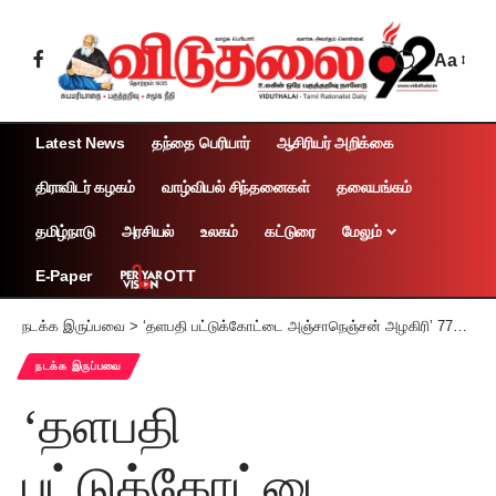
Aa
Latest News
தந்தை பெரியார்
ஆசிரியர் அறிக்கை
திராவிடர் கழகம்
வாழ்வியல் சிந்தனைகள்
தலையங்கம்
தமிழ்நாடு
அரசியல்
உலகம்
கட்டுரை
மேலும்
OTT
E-Paper
நடக்க இருப்பவை
>
‘தளபதி பட்டுக்கோட்டை அஞ்சாநெஞ்சன் அழகிரி’ 77ஆம் ஆண்டு நினைவு நாள் பரப்புரைக் கூட்டங்கள் (தமிழ்நாடு மற்றும் புதுச்சேரி தழுவிய அளவில்)
நடக்க இருப்பவை
‘தளபதி
பட்டுக்கோட்டை