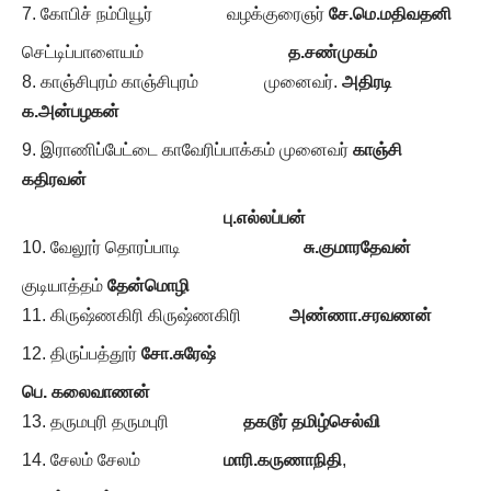
கோபிச் நம்பியூர் வழக்குரைஞர்
சே.மெ.மதிவதனி
செட்டிப்பாளையம்
த.சண்முகம்
காஞ்சிபுரம் காஞ்சிபுரம் முனைவர்.
அதிரடி
க.அன்பழகன்
இராணிப்பேட்டை காவேரிப்பாக்கம் முனைவர்
காஞ்சி
கதிரவன்
பு.எல்லப்பன்
வேலூர் தொரப்பாடி
சு.குமாரதேவன்
குடியாத்தம்
தேன்மொழி
கிருஷ்ணகிரி கிருஷ்ணகிரி
அண்ணா.சரவணன்
திருப்பத்தூர்
சோ.சுரேஷ்
பெ. கலைவாணன்
தருமபுரி தருமபுரி
தகடூர் தமிழ்செல்வி
சேலம் சேலம்
மாரி.கருணாநிதி
,