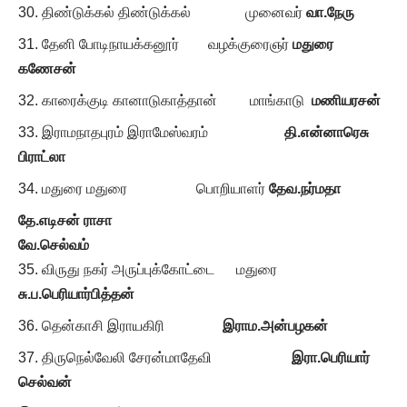
திண்டுக்கல் திண்டுக்கல் முனைவர்
வா.நேரு
தேனி போடிநாயக்கனூர் வழக்குரைஞர்
மதுரை
கணேசன்
காரைக்குடி கானாடுகாத்தான் மாங்காடு
மணியரசன்
இராமநாதபுரம் இராமேஸ்வரம்
தி.என்னாரெசு
பிராட்லா
மதுரை மதுரை பொறியாளர்
தேவ.நர்மதா
தே.எடிசன் ராசா
வே.செல்வம்
விருது நகர் அருப்புக்கோட்டை மதுரை
சு.ப.பெரியார்பித்தன்
தென்காசி இராயகிரி
இராம.அன்பழகன்
திருநெல்வேலி சேரன்மாதேவி
இரா.பெரியார்
செல்வன்