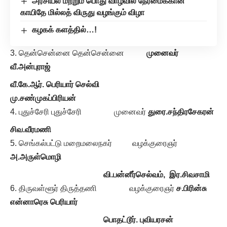
அரசியல் மற்றும் பொது வாழ்வில் நேர்மைக்கான
காயிதே மில்லத் விருது வழங்கும் விழா
கழகக் களத்தில்…!
தென்சென்னை தென்சென்னை
முனைவர்
வீ.அன்புராஜ்
வீ.கே.ஆர். பெரியார் செல்வி
மு.சண்முகப்பிரியன்
புதுச்சேரி புதுச்சேரி முனைவர்
துரை.சந்திரசேகரன்
சிவ.வீரமணி
செங்கல்பட்டு மறைமலைநகர் வழக்குரைஞர்
அ.அருள்மொழி
வி.பன்னீர்செல்வம், இர.சிவசாமி
திருவள்ளூர் திருத்தணி வழக்குரைஞர்
ச.பிரின்சு
என்னாரெசு பெரியார்
பொதட்டூர். புவியரசன்