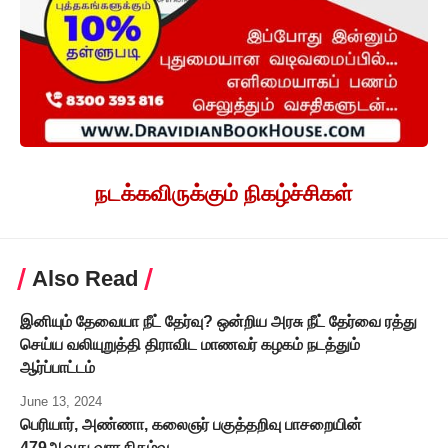
நடக்கவிருக்கும் நிகழ்ச்சிகள்
Also Read
இனியும் தேவையா நீட் தேர்வு? ஒன்றிய அரசு நீட் தேர்வை ரத்து
செய்ய வலியுறுத்தி திராவிட மாணவர் கழகம் நடத்தும்
ஆர்ப்பாட்டம்
June 13, 2024
பெரியார், அண்ணா, கலைஞர் பகுத்தறிவு பாசறையின்
479ஆவது வார நிகழ்வு