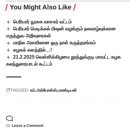
You Might Also Like
பெரியார் நூலக வாசகர் வட்டம்
பெரியார் மெடிக்கல் மிஷன் வழங்கும் நலவாழ்வுக்கான
மருத்துவ அறிவுரைகள்
மாநில அளவிலான ஒரு நாள் கருத்தரங்கம்
கழகக் களத்தில்…!
21.2.2025 வெள்ளிக்கிழமை தூத்துக்குடி மாவட்ட கழக
கலந்துரையாடல் கூட்டம்
TAGGED:
எம்.அல்போன்ஸ்
பாண்டியன்
Leave a Comment