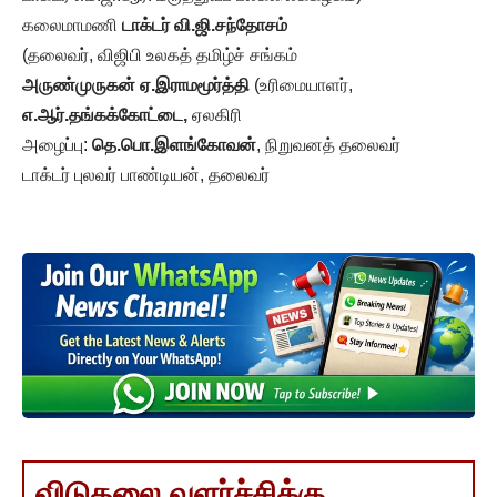
கலைமாமணி
டாக்டர் வி.ஜி.சந்தோசம்
(தலைவர், விஜிபி உலகத் தமிழ்ச் சங்கம்
அருண்முருகன் ஏ.இராமமூர்த்தி
(உரிமையாளர்,
எ.ஆர்.தங்கக்கோட்டை,
ஏலகிரி
அழைப்பு:
தெ.பொ.இளங்கோவன்
, நிறுவனத் தலைவர்
டாக்டர் புலவர் பாண்டியன், தலைவர்
விடுதலை வளர்ச்சிக்கு