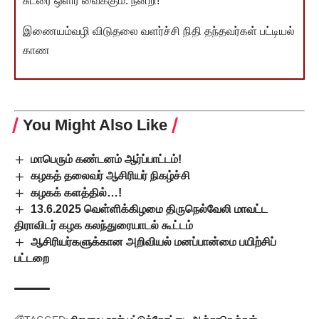
சுடரை ஒளிர வைக்கும். நன்றி!
இணையம்வழி விடுதலை வளர்ச்சி நிதி தந்தவர்கள் பட்டியல்
காண
You Might Also Like
மாபெரும் கண்டனம் ஆர்ப்பாட்டம்!
கழகத் தலைவர் ஆசிரியர் நிகழ்ச்சி
கழகக் களத்தில்…!
13.6.2025 வெள்ளிக்கிழமை திருநெல்வேலி மாவட்ட
திராவிடர் கழக கலந்துரையாடல் கூட்டம்
ஆசிரியர்களுக்கான அறிவியல் மனப்பான்மை பயிற்சிப்
பட்டறை