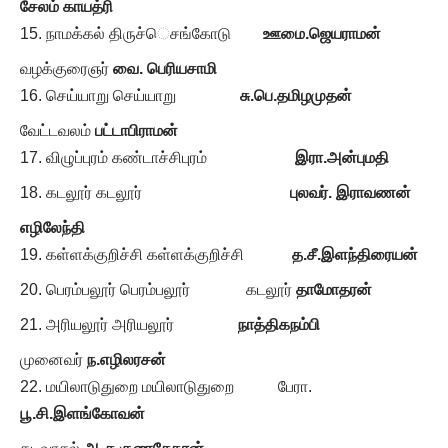
சேலம் காயத்ரி
நாமக்கல் திருச்ெசங்கோடு
ஊமை.ஜெயராமன்
வழக்குரைஞர்
வை. பெரியசாமி
செய்யாறு செய்யாறு
சு.பெ.தமிழமுதன்
வேட்டவலம்
பட்டாபிராமன்
விழுப்புரம் கண்டாச்சிபுரம்
இரா.அன்புமதி
கடலூர் கடலூர்
புலவர். இராவணன்
எழிலேந்தி
கள்ளக்குறிச்சி கள்ளக்குறிச்சி
த.சீ.இளந்திரையன்
பெரம்பலூர் பெரம்பலூர் கடலூர்
தாமோதரன்
அரியலூர் அரியலூர்
நாத்திகநம்பி
முனைவர்
ந.எழிலரசன்
மயிலாடுதுறை மயிலாடுதுறை பேரா.
பூ.சி.இளங்கோவன்