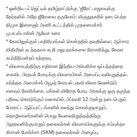
* ஒன்றிய பட்ஜெட்டில் தமிழ்நாட்டுக்கு ‘ஜீரோ’ பாஜகவுக்கு
தேர்தலில் அதே ஜீரோவை தருவோம்: விருதுநகரில் நடைபெற்ற
திமுக இளைஞர் அணி கூட்டத்தில் முதலமைச்சர்
மு.க.ஸ்டாலின் ஆவேச உரை
* கோயிலுக்குள் பாதிரியார்கள் சென்றதில் தவறில்லை; ஆச்சார
விதிமீறல் நடந்ததாக கூறி மனு தாக்கலை நிராகரித்து, கேரள
உயர்நீதிமன்றம் உத்தரவு.
* விவசாயத்திற்கு எதிரான இந்திய-அமெரிக்க ஒப்பந்தத்தை
கைவிட பிரதமர் மோடிக்கு விவசாயிகள் அமைப்பு வலியுறுத்தல்,
வர்த்தக அமைச்சர் பியூஷ் கோயல் பதவி விலக வேண்டும்
எனவும் கோரிக்கை. மக்கள் விரோத மோடி அரசுக்கு ஒரு தகுந்த
பதிலடி கொடுக்கும் வகையில், பிப்ரவரி 12 அன்று நடைபெறும்
போராட்ட ஆர்ப்பாட்டங்களில் கலந்து கொள்ளுமாறும்,
தொழிலாளர்களின் பொது வேலைநிறுத்தத்திற்கு
ஆதரவளிக்குமாறும் தலைவர்கள் விவசாயிகளுக்கு சம்யுக்தா
கிசான் மோர்ச்சா (SKM) தலைவர்கள் அழைப்பு.