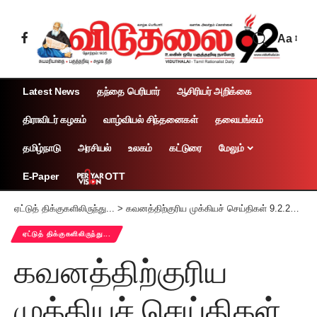
Aa
Latest News
தந்தை பெரியார்
ஆசிரியர் அறிக்கை
திராவிடர் கழகம்
வாழ்வியல் சிந்தனைகள்
தலையங்கம்
தமிழ்நாடு
அரசியல்
உலகம்
கட்டுரை
மேலும்
OTT
E-Paper
ஏட்டுத் திக்குகளிலிருந்து...
>
கவனத்திற்குரிய முக்கியச் செய்திகள் 9.2.2026
ஏட்டுத் திக்குகளிலிருந்து...
கவனத்திற்குரிய
முக்கியச் செய்திகள்