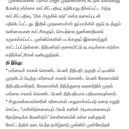
* முஸ்லிம்களை அசாம் பாஜக முதலமைச்சர் சுட்டுக் கொல்வது
போன்ற சர்ச்சை காட்சிப் பதிவு: தற்போது நீக்கப்பட்ட அந்த
காட்சிப் பதிவு, “மிக அருகில் சுடு” என்ற தலைப்புடன்
பதிவிடப்பட்டது. இதில் முதலமைச்சர் துப்பாக்கிச் சூடு நடத்தும்
உண்மையான காட்சிகளும், செயற்கை நுண்ணறிவால்
உருவாக்கப்பட்ட முஸ்லிம்களின் படங்களும் இணைத்துக்
காட்டப்பட்டுள்ளன. நீதிமன்றம் தலையிட்டு நடவடிக்கை எடுக்க
எதிர்க்கட்சிகள் வலியுறுத்தல்.
தி இந்து:
* பார்வைச் சவால் கொண்ட பெண் நீதிபதி: தகுதி பட்டியலில்
முதலிடம் பிடித்த பார்வைச் சவால் கொண்ட பெண் கேரளாவில்
நீதிபதியாகிறார். கேரளாவின் நீதித்துறை வரலாற்றில் முதல்
பார்வை சவால் கொண்ட பெண் நீதிபதியாக பதிவாகவுள்ளார்.
* சிறுபான்மையினரின் உரிமைகள் பாதுகாக்கப்படு வதை உறுதி
செய்ய, “பாசிஸ்டுகளையும் அவர் களின் அடிமைகளையும்
தோற்கடிக்க வேண்டும்” சென்னையில் உள்ள வள்ளுவர்
கோட்டத்தில் நடைபெற்ற தமிழ்நாடு முஸ்லிம் முன்னேற்றக்