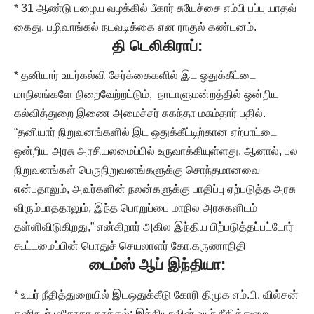
* 31 ஆண்டு பழைய வழக்கில் பீகார் சுயேச்சை எம்பி பப்பு யாதவ்
கைது, பழிவாங்கல் நடவடிக்கை என ராகுல் கண்டனம்.
தி டெலிகிராப்:
* தனியார் உயர்கல்வி சேர்க்கைகளில் இட ஒதுக்கீட்டை
மாநிலங்களே நிறைவேற்றட்டும், நாடாளுமன்றத்தில் ஒன்றிய
கல்வித்துறை இணை அமைச்சர் சுகந்தா மசும்தார் பதில்.
“தனியார் நிறுவனங்களில் இட ஒதுக்கீட்டிற்கான ஏற்பாட்டை
ஒன்றிய அரசு அரசியலமைப்பில் உருவாக்கியுள்ளது. ஆனால், பல
நிறுவனங்கள் பெருநிறுவனங்களுக்கு சொந்தமானவை
என்பதாலும், அவர்களின் நலன்களுக்கு பாதிப்பு ஏற்படுத்த அரசு
விரும்பாததாலும், இந்த பொறுப்பை மாநில அரசுகளிடம்
தள்ளிவிடுகிறது,” என்கிறார் அகில இந்திய பிற்படுத்தப்பட்டோர்
கூட்டமைப்பின் பொதுச் செயலாளர் கோ.கருணாநிதி
டைம்ஸ் ஆப் இந்தியா:
* உயர் நீதித்துறையில் இடஒதுக்கீடு கோரி திமுக எம்.பி. வில்சன்
தனிநபர் மசோதா தாக்கல்: இந்தியாவின் உயர் நீதித்துறை