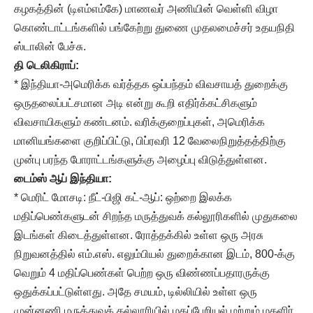
கழகத்தின் (டிஎம்எம்கே) மாணவர் அணியின் வெள்ளி விழா
கொண்டாட்டங்களில் பங்கேற்று துணை முதலமைச்சர் உதயநிதி
ஸ்டாலின் பேச்சு.
தி டெலிகிராப்:
* இந்தியா-அமெரிக்க வர்த்தக ஒப்பந்தம் விவசாயத் துறைக்கு
ஒருதலைப்பட்சமான அடி என்று கூறி எதிர்க்கட்சிகளும்
விவசாயிகளும் கண்டனம். வரிக்குறைப்புகள், அமெரிக்க
மானியங்களை குறிப்பிட்டு, பிப்ரவரி 12 வேலைநிறுத்தத்திற்கு
முன்பு பரந்த போராட்டங்களுக்கு அழைப்பு விடுத்துள்ளன.
டைம்ஸ் ஆப் இந்தியா:
* மெரிட் மோசடி: நீட்-பிஜி கட்-ஆப்: ஒற்றை இலக்க
மதிப்பெண்களுடன் சிறந்த மருத்துவக் கல்லூரிகளில் முதுகலை
இடங்கள் கிடைத்துள்ளன. ரோத்தக்கில் உள்ள ஒரு அரசு
நிறுவனத்தில் எம்.எஸ். எலும்பியல் துறைக்கான இடம், 800-க்கு
வெறும் 4 மதிப்பெண்கள் பெற்ற ஒரு விண்ணப்பதாரருக்கு
ஒதுக்கப்பட்டுள்ளது. அதே சமயம், டில்லியில் உள்ள ஒரு
முன்னணி மருத்துவக் கல்லூரியில் மகப்பேறியல் மற்றும் மகளிர்