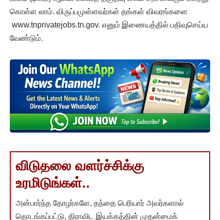
கொள்ள லாம். விருப்பமுள்ளவர்கள் தங்கள் விவரங்களை
www.tnprivatejobs.tn.gov. எனும் இணையத்தில் பதிவுசெய்ய
வேண்டும்.
விடுதலை வளர்ச்சிக்கு
உரமிடுங்கள்..
அன்பார்ந்த தோழர்களே, தந்தை பெரியார் அவர்களால்
தொடங்கப்பட்டு, திராவிட இயக்கத்தின் முதன்மைக்