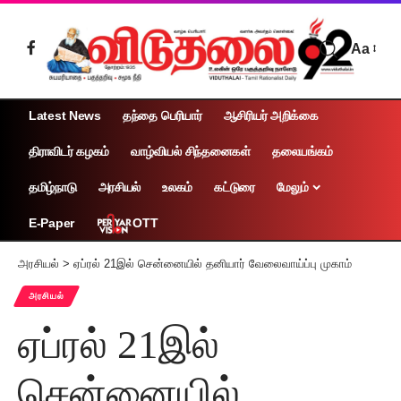
Aa
Latest News
தந்தை பெரியார்
ஆசிரியர் அறிக்கை
திராவிடர் கழகம்
வாழ்வியல் சிந்தனைகள்
தலையங்கம்
தமிழ்நாடு
அரசியல்
உலகம்
கட்டுரை
மேலும்
OTT
E-Paper
அரசியல்
>
ஏப்ரல் 21இல் சென்னையில் தனியார் வேலைவாய்ப்பு முகாம்
அரசியல்
ஏப்ரல் 21இல்
சென்னையில்