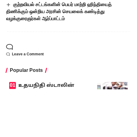
குற்றவியல் சட்டங்களின் பெயர் மாற்றி ஹிந்தியைத்
திணிக்கும் ஒன்றிய அரசின் செயலைக் கண்டித்து
வழக்குரைஞர்கள் ஆர்ப்பாட்டம்
Leave a Comment
Popular Posts
உதயநிதி ஸ்டாலின்
கைதுக்கு தலைவர்கள்
கண்டனம்!
August 5, 2026
9-ஆம் வகுப்பில் மும்மொழித் திட்டம்
கட்டாயமாம்! சிபிஎஸ்இ கொள்கைக்கு
எதிராக உச்ச நீதிமன்றத்தில் அவசர