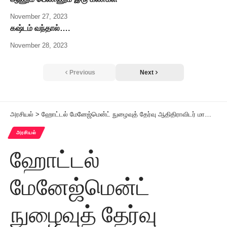
November 27, 2023
கஷ்டம் வந்தால்….
November 28, 2023
Previous
Next
அரசியல்
>
ஹோட்டல் மேனேஜ்மென்ட் நுழைவுத் தேர்வு ஆதிதிராவிடர் மாணவர்களுக்கு இலவசப் பயிற்சி
அரசியல்
ஹோட்டல்
மேனேஜ்மென்ட்
நுழைவுத் தேர்வு