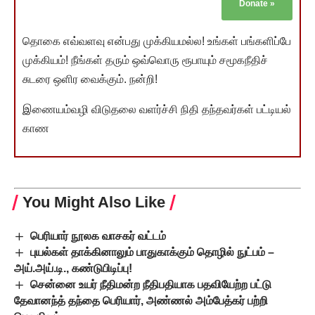
Donate
»
தொகை எவ்வளவு என்பது முக்கியமல்ல! உங்கள் பங்களிப்பே
முக்கியம்! நீங்கள் தரும் ஒவ்வொரு ரூபாயும் சமூகநீதிச்
சுடரை ஒளிர வைக்கும். நன்றி!
இணையம்வழி விடுதலை வளர்ச்சி நிதி தந்தவர்கள் பட்டியல்
காண
You Might Also Like
பெரியார் நூலக வாசகர் வட்டம்
புயல்கள் தாக்கினாலும் பாதுகாக்கும் தொழில் நுட்பம் –
அய்.அய்.டி., கண்டுபிடிப்பு!
சென்னை உயர் நீதிமன்ற நீதிபதியாக பதவியேற்ற பட்டு
தேவானந்த் தந்தை பெரியார், அண்ணல் அம்பேத்கர் பற்றி