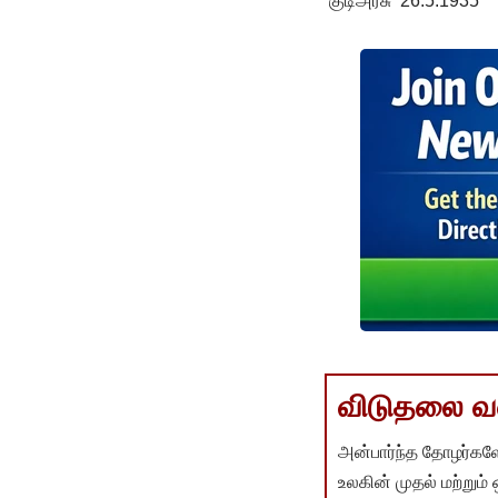
‘குடிஅரசு’ 26.5.1935
விடுதலை வளர
அன்பார்ந்த தோழர்களே
உலகின் முதல் மற்றும்