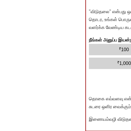
"விடுதலை" என்பது ஒ
தொடர, உங்கள் பொருளா
வளர்க்க வேண்டிய கடம
நீங்கள் அனுப்ப இய
₹
100
₹
1,000
தொகை எவ்வளவு என்பது 
சுடரை ஒளிர வைக்கும்.
இணையம்வழி விடுதலை 