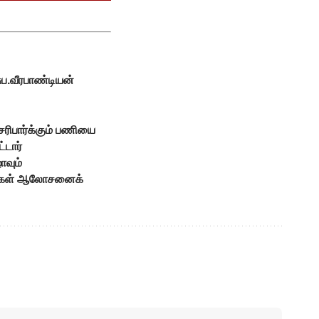
ுப.வீரபாண்டியன்
சரிபார்க்கும் பணியை
்டார்
ாவும்
சர்கள் ஆலோசனைக்