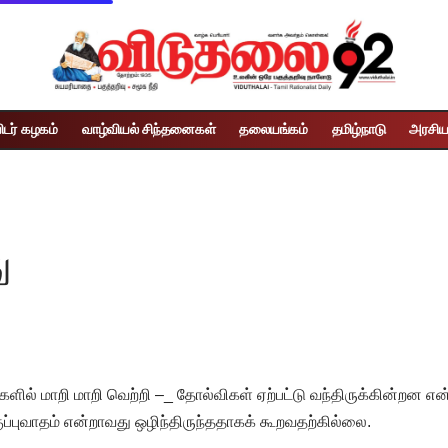
ிடர் கழகம்
வாழ்வியல் சிந்தனைகள்
தலையங்கம்
தமிழ்நாடு
அரசிய
ு
ளில் மாறி மாறி வெற்றி –_ தோல்விகள் ஏற்பட்டு வந்திருக்கின்றன என்
்புவாதம் என்றாவது ஒழிந்திருந்ததாகக் கூறவதற்கில்லை.