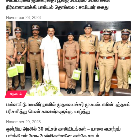
சாமியார்கள் ஜாக்கிரதை! பூஜை பெயரால் பெண்ணை
நிர்வாணமாக்கி பாலியல் தொல்லை : சாமியார் கைது
November 28, 2023
அரசியல்
பன்னாட்டு மகளிர் நாளில் முதலமைச்சர் மு.க.ஸ்டாலின் புத்தகம்
பரிசளித்து பெண் காவலர்களுக்கு வாழ்த்து
November 29, 2023
ஒன்றிய அரசில் 30 லட்சம் காலியிடங்கள் – யாரை ஏமாற்றப்
பார்க்கிறார் மோடி?மல்லிகார்ஜூன கார்கே சாடல்