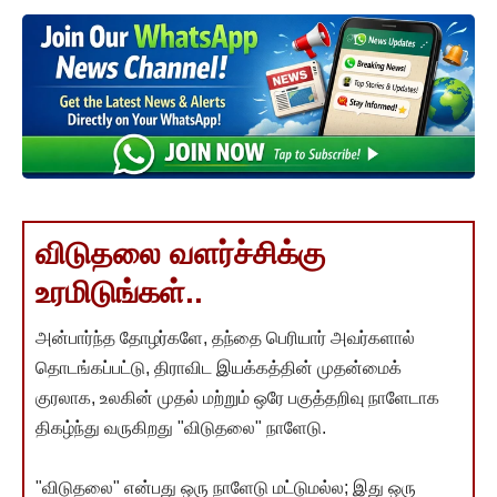
விடுதலை வளர்ச்சிக்கு
உரமிடுங்கள்..
அன்பார்ந்த தோழர்களே, தந்தை பெரியார் அவர்களால்
தொடங்கப்பட்டு, திராவிட இயக்கத்தின் முதன்மைக்
குரலாக, உலகின் முதல் மற்றும் ஒரே பகுத்தறிவு நாளேடாக
திகழ்ந்து வருகிறது "விடுதலை" நாளேடு.
"விடுதலை" என்பது ஒரு நாளேடு மட்டுமல்ல; இது ஒரு