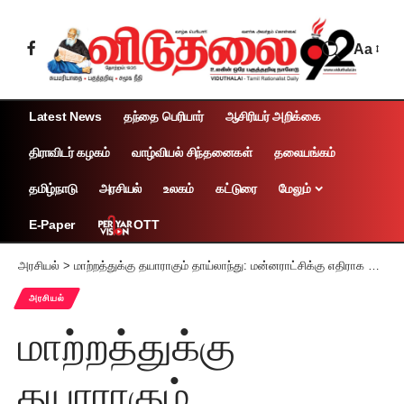
Aa
Latest News
தந்தை பெரியார்
ஆசிரியர் அறிக்கை
திராவிடர் கழகம்
வாழ்வியல் சிந்தனைகள்
தலையங்கம்
தமிழ்நாடு
அரசியல்
உலகம்
கட்டுரை
மேலும்
OTT
E-Paper
அரசியல்
>
மாற்றத்துக்கு தயாராகும் தாய்லாந்து: மன்னராட்சிக்கு எதிராக நாடாளுமன்றத் தேர்தல் களத்தில் இளைஞர்கள்!
அரசியல்
மாற்றத்துக்கு
தயாராகும்