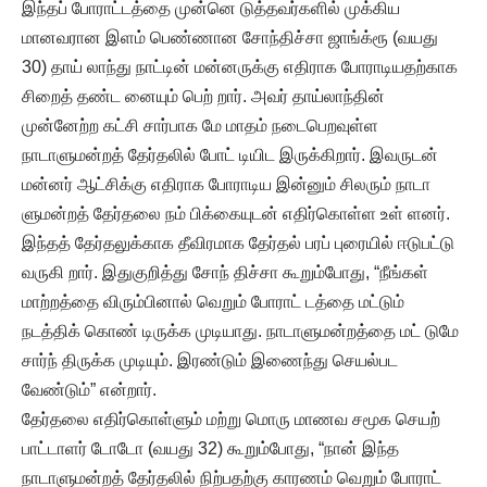
இந்தப் போராட்டத்தை முன்னெ டுத்தவர்களில் முக்கிய
மானவரான இளம் பெண்ணான சோந்திச்சா ஜாங்க்ரூ (வயது
30) தாய் லாந்து நாட்டின் மன்னருக்கு எதிராக போராடியதற்காக
சிறைத் தண்ட னையும் பெற் றார். அவர் தாய்லாந்தின்
முன்னேற்ற கட்சி சார்பாக மே மாதம் நடைபெறவுள்ள
நாடாளுமன்றத் தேர்தலில் போட் டியிட இருக்கிறார். இவருடன்
மன்னர் ஆட்சிக்கு எதிராக போராடிய இன்னும் சிலரும் நாடா
ளுமன்றத் தேர்தலை நம் பிக்கையுடன் எதிர்கொள்ள உள் ளனர்.
இந்தத் தேர்தலுக்காக தீவிரமாக தேர்தல் பரப் புரையில் ஈடுபட்டு
வருகி றார். இதுகுறித்து சோந் திச்சா கூறும்போது, “நீங்கள்
மாற்றத்தை விரும்பினால் வெறும் போராட் டத்தை மட்டும்
நடத்திக் கொண் டிருக்க முடியாது. நாடாளுமன்றத்தை மட் டுமே
சார்ந் திருக்க முடியும். இரண்டும் இணைந்து செயல்பட
வேண்டும்” என்றார்.
தேர்தலை எதிர்கொள்ளும் மற்று மொரு மாணவ சமூக செயற்
பாட்டாளர் டோடோ (வயது 32) கூறும்போது, “நான் இந்த
நாடாளுமன்றத் தேர்தலில் நிற்பதற்கு காரணம் வெறும் போராட்