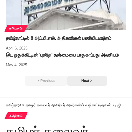
தமிழ்நாடு
தமிழ்நாட்டில் 8 அய்.பி.எஸ். அதிகாரிகள் பணியிடமாற்றம்
April 6, 2025
இட ஒதுக்கீட்டின் ‘புனித’ தன்மையை பாதுகாப்பது அவசியம்
May 4, 2025
Previous
Next
தமிழ்நாடு
>
தமிழர் தலைவர் ஆசிரியர் அவர்களின் வழிகாட்டுதலின் படி ஜி.ஆர்.சாமிநாதன் மீதான பதவி நீக்க தீர்மானம் மீது உடனடியாக நடவடிக்கை எடுக்க கோரி சென்னை உயர் நீதிமன்றத்தில் கையெழுத்து இயக்கம்
தமிழ்நாடு
தமிழர் தலைவர்