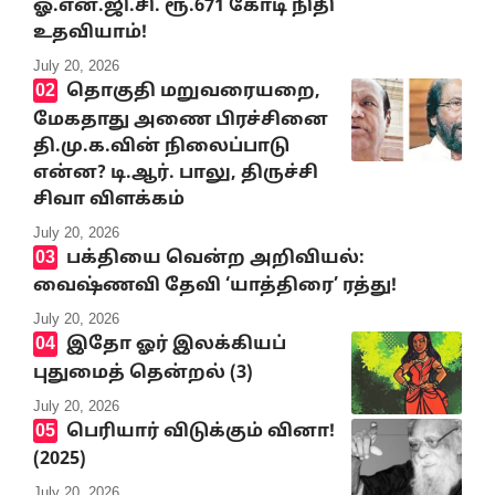
ஓ.என்.ஜி.சி. ரூ.671 கோடி நிதி
உதவியாம்!
July 20, 2026
தொகுதி மறுவரையறை,
மேகதாது அணை பிரச்சினை
தி.மு.க.வின் நிலைப்பாடு
என்ன? டி.ஆர். பாலு, திருச்சி
சிவா விளக்கம்
July 20, 2026
பக்தியை வென்ற அறிவியல்:
வைஷ்ணவி தேவி ‘யாத்திரை’ ரத்து!
July 20, 2026
இதோ ஓர் இலக்கியப்
புதுமைத் தென்றல் (3)
July 20, 2026
பெரியார் விடுக்கும் வினா!
(2025)
July 20, 2026