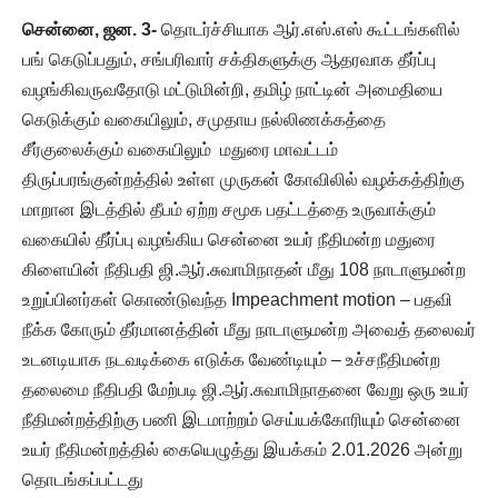
சென்னை, ஜன. 3-
தொடர்ச்சியாக ஆர்.எஸ்.எஸ் கூட்டங்களில்
பங் கெடுப்பதும், சங்பரிவார் சக்திகளுக்கு ஆதரவாக தீர்ப்பு
வழங்கிவருவதோடு மட்டுமின்றி, தமிழ் நாட்டின் அமைதியை
கெடுக்கும் வகையிலும், சமுதாய நல்லிணக்கத்தை
சீர்குலைக்கும் வகையிலும் மதுரை மாவட்டம்
திருப்பரங்குன்றத்தில் உள்ள முருகன் கோவிலில் வழக்கத்திற்கு
மாறான இடத்தில் தீபம் ஏற்ற சமூக பதட்டத்தை உருவாக்கும்
வகையில் தீர்ப்பு வழங்கிய சென்னை உயர் நீதிமன்ற மதுரை
கிளையின் நீதிபதி ஜி.ஆர்.சுவாமிநாதன் மீது 108 நாடாளுமன்ற
உறுப்பினர்கள் கொண்டுவந்த Impeachment motion – பதவி
நீக்க கோரும் தீர்மானத்தின் மீது நாடாளுமன்ற அவைத் தலைவர்
உடனடியாக நடவடிக்கை எடுக்க வேண்டியும் – உச்சநீதிமன்ற
தலைமை நீதிபதி மேற்படி ஜி.ஆர்.சுவாமிநாதனை வேறு ஒரு உயர்
நீதிமன்றத்திற்கு பணி இடமாற்றம் செய்யக்கோரியும் சென்னை
உயர் நீதிமன்றத்தில் கையெழுத்து இயக்கம் 2.01.2026 அன்று
தொடங்கப்பட்டது