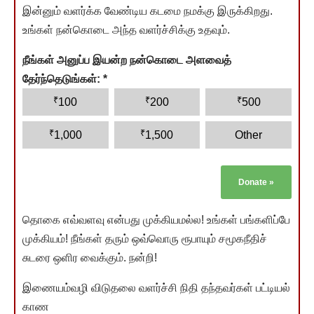
இன்னும் வளர்க்க வேண்டிய கடமை நமக்கு இருக்கிறது.
உங்கள் நன்கொடை அந்த வளர்ச்சிக்கு உதவும்.
நீங்கள் அனுப்ப இயன்ற நன்கொடை அளவைத்
தேர்ந்தெடுங்கள்:
*
₹
₹
₹
100
200
500
₹
₹
1,000
1,500
Other
Donate
»
தொகை எவ்வளவு என்பது முக்கியமல்ல! உங்கள் பங்களிப்பே
முக்கியம்! நீங்கள் தரும் ஒவ்வொரு ரூபாயும் சமூகநீதிச்
சுடரை ஒளிர வைக்கும். நன்றி!
இணையம்வழி விடுதலை வளர்ச்சி நிதி தந்தவர்கள் பட்டியல்
காண