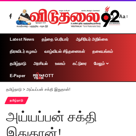
Aa
Latest News
தந்தை பெரியார்
ஆசிரியர் அறிக்கை
திராவிடர் கழகம்
வாழ்வியல் சிந்தனைகள்
தலையங்கம்
தமிழ்நாடு
அரசியல்
உலகம்
கட்டுரை
மேலும்
OTT
E-Paper
தமிழ்நாடு
>
அய்யப்பன் சக்தி இதுதான்!
தமிழ்நாடு
அய்யப்பன் சக்தி
இதுதான்!