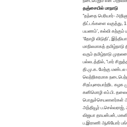
நடைபெறும் என அறிவிக்க
தஞ்சையில் மாநாடு
“தந்தை பெரியார்- அறி
திட்டங்களை வகுத்து, 1
பயணம்’, கல்வி கற்கும்
‘தோழி விடுதி’, இந்த
மாநிலமாகத் தமிழ்நாடு
வரும் தமிழ்நாடு முதலம
பல்லடத்தில், “பார் சி
தி.மு.க. மேற்கு மண்டல
வெற்றிகரமாக நடைபெற்ற
சிறப்புரையாற்றிட கழக
கனிமொழி எம்.பி. தலைம
பொதுச்செயலாளர்கள் அய்
அந்தியூர் ப.செல்வராஜ்
விஜயா தாயன்பன், மகள
ப.இராணி ஆகியோர் பங்கே