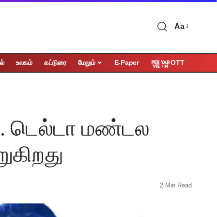
Aa
OTT
ல்
உலகம்
கட்டுரை
மேலும்
E-Paper
.க. டெல்டா மண்டல
ுகிறது
2 Min Read