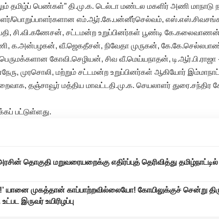
ல்லும் தமிழ்ப் பெண்கள்” தி.மு.க. டெல்டா மண்டல மகளிர் அணி மாநாட
ளர்/பொறுப்பாளர்களான எம்.ஆர்.கே.பன்னீர்செல்வம், எஸ்.எஸ்.சிவசங்க
தி, சி.வி.கணேசன், சட்டமன்ற உறுப்பினர்கள் பூண்டி கே.கலைவாணன்
, க.அன்பழகன், வீ.ஜெகதீசன், நிவேதா முருகன், கே.கே.செல்லபாண்
 பெருமக்களான கோவி.செழியன், சிவ வீ.மெய்யநாதன், டி.ஆர்.பி.ராஜா
நேரு, முரசொலி, மற்றும் சட்டமன்ற உறுப்பினர்கள் ஆகியோர் இம்மாந
நிறைவாக, தஞ்சாவூர் மத்திய மாவட்டதி.மு.க. செயலாளர் துரை.சந்திர 
கப் பட்டுள்ளது.
ரசின் தொகுதி மறுவரையறைக்கு எதிர்ப்புத் தெரிவித்து தமிழ்நாட்டில்
்!’ யானை முகத்தான் காப்பாற்றவில்லையோ! கோயிலுக்குச் சென்று திர
உட்பட இருவர் உயிரிழப்பு