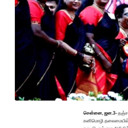
சென்னை, ஜன.3-
தஞ்சா
கனிமொழி தலைமையில் “வ