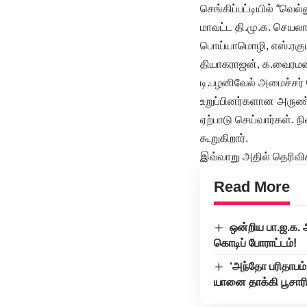
செங்கிப்பட்டியில் “வெ
மாவட்ட தி.மு.க. செயலா
பொய்யாமொழி, எஸ்.ரகுப
தியாகராஜன், க.வைரமணி
டி.பழனிவேல் அமைச்சர்
உறுப்பினர்களான அருண்
ஏற்பாடு செய்வார்கள். 
கூறுகிறார்.
இவ்வாறு அதில் தெரிவிக்
Read More
ஒன்றிய பா.ஜ.க. அ
கொடிப் போராட்டம்!
‘அந்தோ பரிதாபம
யானை தாக்கி பூசாரி 