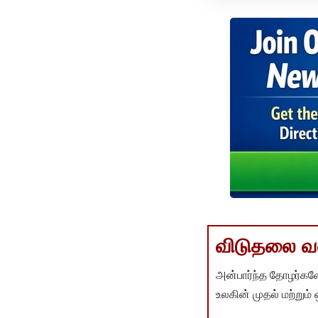
விடுதலை வளர
அன்பார்ந்த தோழர்களே
உலகின் முதல் மற்றும்