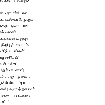
ப்பட்டுள்ளதாவது;-
கென தொடர்ச்சியான
்டணமில்லா பேருந்துப்
ருக்கு பாதுகாப்பான
ளைக் கொண்ட
ிட்டங்களை வகுத்து
ருப்பூர் மாவட்டம்,
மிழ்ப் பெண்கள்”
 எழுச்சியோடு
க.ஸ்டாலின்
பொதுச்செயலாளர்
ி.ஆர்.பாலு, துணைப்
ுச்சி சிவா, ஆ.ராசா,
– மகளிர் அணித் தலைவர்
செயலாளர் நாமக்கல்
வட்டம்,