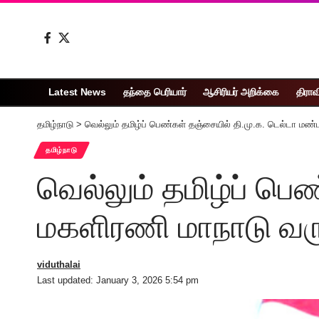
Latest News
தந்தை பெரியார்
ஆசிரியர் அறிக்கை
திராவ
தமிழ்நாடு
>
வெல்லும் தமிழ்ப் பெண்கள் தஞ்சையில் தி.மு.க. டெல்டா ம
தமிழ்நாடு
வெல்லும் தமிழ்ப் பெ
மகளிரணி மாநாடு வர
viduthalai
Last updated: January 3, 2026 5:54 pm