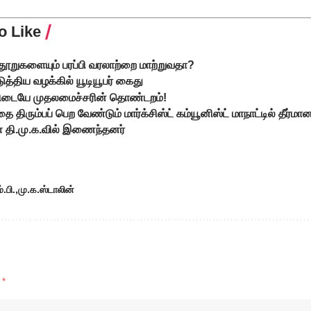
o Like
ூறுகளையும் பரப்பி வரலாற்றை மாற்றுவதா?
்திய வழக்கில் யூடியூபர் கைது
கிடையே முதலமைச்சரின் தொண்டறம்!
தை திரும்பப் பெற வேண்டும் மார்க்சிஸ்ட் கம்யூனிஸ்ட் மாநாட்டில் தீர்மா
ள் தி.மு.க.வில் இணைந்தனர்
.பி.
மு.க.ஸ்டாலின்
d
*