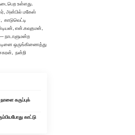
ு நடைபெற உள்ளது.
ர், அன்பில் மகேஸ்
, காடுவெட்டி
டியன், என்.கவுதமன்,
 -– நாடாளுமன்ற
ாட்டினை ஒருங்கிணைத்து
சேகரன், நன்றி
 நாளை கருப்புக்
ும்பியபோது காட்டு