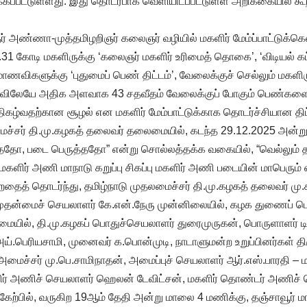
ப்பட்டுள்ளது. இது தொடர்பாக வெளியிடப்பட்டுள்ள அறிக்கையில் கூற
ஞர் அண்ணா-முத்தமிழறிஞர் கலைஞர் வழியில் மகளிர் மேம்ப்பாட்டுக்
.31 கோடி மகளிருக்கு ‘கலைஞர் மகளிர் உரிமைத் தொகை’, ‘விடியல் கட
 மாணவிகளுக்கு ‘புதுமைப் பெண் திட்டம்’, வேலைக்குச் செல்லும் மகளி
ியாவிலேயே அதிக அளவாக 43 சதவீதம் வேலைக்குப் போகும் பெண்க
 திகழ்வதற்கான சூழல் என மகளிர் மேம்பாட்டுக்காக தொடர்ச்சியான த
ைச்சர் தி.மு.கழகத் தலைவர் தலைமையில், கடந்த 29.12.2025 அன்று தி
றுத்ததோ, படை பெருத்ததோ” என்று சொல்லத்தக்க வகையில், “வெல்லும் த
 மகளிர் அணி மாநாடு கறுப்பு சிகப்பு மகளிர் அணி படையின் மாபெரும்
தைத் தொடர்ந்து, தமிழ்நாடு முதலமைச்சர் தி.மு.கழகத் தலைவர் மு.
 முதன்மைச் செயலாளர் கே.என்.நேரு முன்னிலையில், கழக துணைப் 
ையில், தி.மு.கழகப் பொதுச்செயலாளர் துரைமுருகன், பொருளாளர் ட
.பெரியசாமி, முனைவர் க.பொன்முடி, நாடாளுமன்ற உறுப்பினர்கள் திர
, அமைச்சர் மு.பெ.சாமிநாதன், அமைப்புச் செயலாளர் ஆர்.எஸ்.பாரதி 
ிர் அணிச் செயலாளர் ஹெலன் டேவிட்சன், மகளிர் தொண்டர் அணிச் 
ற்பில், வருகிற 19ஆம் தேதி அன்று மாலை 4 மணிக்கு, தஞ்சாவூர் மா