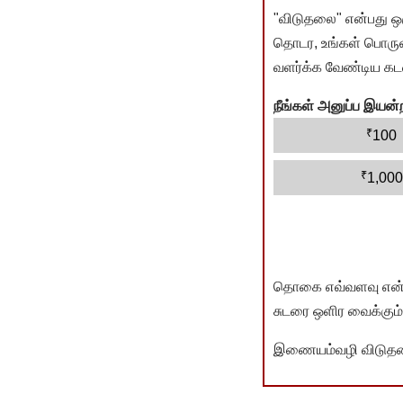
"விடுதலை" என்பது ஒ
தொடர, உங்கள் பொருளா
வளர்க்க வேண்டிய கடம
நீங்கள் அனுப்ப இய
₹
100
₹
1,000
தொகை எவ்வளவு என்பது 
சுடரை ஒளிர வைக்கும்.
இணையம்வழி விடுதலை 