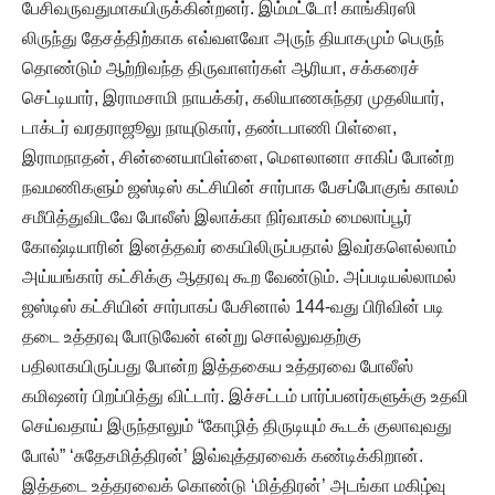
பேசிவருவதுமாகயிருக்கின்றனர். இம்மட்டோ! காங்கிரஸி
லிருந்து தேசத்திற்காக எவ்வளவோ அருந் தியாகமும் பெருந்
தொண்டும் ஆற்றிவந்த திருவாளர்கள் ஆரியா, சக்கரைச்
செட்டியார், இராமசாமி நாயக்கர், கலியாணசுந்தர முதலியார்,
டாக்டர் வரதராஜூலு நாயுடுகார், தண்டபாணி பிள்ளை,
இராமநாதன், சின்னையாபிள்ளை, மௌலானா சாகிப் போன்ற
நவமணிகளும் ஜஸ்டிஸ் கட்சியின் சார்பாக பேசப்போகுங் காலம்
சமீபித்துவிடவே போலீஸ் இலாக்கா நிர்வாகம் மைலாப்பூர்
கோஷ்டியாரின் இனத்தவர் கையிலிருப்பதால் இவர்களெல்லாம்
அய்யங்கார் கட்சிக்கு ஆதரவு கூற வேண்டும். அப்படியல்லாமல்
ஜஸ்டிஸ் கட்சியின் சார்பாகப் பேசினால் 144-வது பிரிவின் படி
தடை உத்தரவு போடுவேன் என்று சொல்லுவதற்கு
பதிலாகயிருப்பது போன்ற இத்தகைய உத்தரவை போலீஸ்
கமிஷனர் பிறப்பித்து விட்டார். இச்சட்டம் பார்ப்பனர்களுக்கு உதவி
செய்வதாய் இருந்தாலும் “கோழித் திருடியும் கூடக் குலாவுவது
போல்” ‘சுதேசமித்திரன்’ இவ்வுத்தரவைக் கண்டிக்கிறான்.
இத்தடை உத்தரவைக் கொண்டு ‘மித்திரன்’ அடங்கா மகிழ்வு