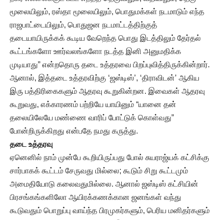
மூலையிலும், ரஸ்தா மூலையிலும், பொதுமக்கள் நடமாடும் எந்த
ராஜபாட்டையிலும், பொதுஜன நடமாட்டத்திற்குத்
தடையாயிருக்கக் கூடிய வேறெந்த பொது இடத்திலும் தேர்தல்
கூட்டங்களோ ஊர்வலங்களோ நடத்த இனி அனுமதிக்க
முடியாது” என்றதொரு தடை உத்தரவை பிறப்புவித்திருக்கின்றார்.
ஆனால், இத்தடை உத்தரவிற்கு ‘ஜஸ்டிஸ்’, ‘திராவிடன்’ ஆகிய
இரு பத்திரிகைகளும் ஆதரவு கூறுகின்றன. இவைகள் ஆதரவு
கூறுவது, எக்காரணம் பற்றியே யாயினும் “யானை தன்
தலையிலேயே மண்ணை வாரிப் போட்டுக் கொள்வது”
போன்றிருக்கிறது என்பதே நமது கருத்து.
தடை உத்தரவு
ஏனெனில் நாம் முன்பே கூறியிருப்பது போல் சுயராஜ்யக் கட்சிக்கு
சார்பாகக் கூட்டம் சேருவது மில்லை; கூடும் சிறு கூட்டமும்
அமைதியோடு கலைவதுமில்லை. ஆனால் ஜஸ்டிஸ் கட்சியின்
பிரசங்கங்களிலோ ஆயிரக்கணக்கான ஜனங்கள் வந்து
கூடுவதும் பொறுப்பு வாய்ந்த பிரமுகர்களும், பெரிய மனிதர்களும்