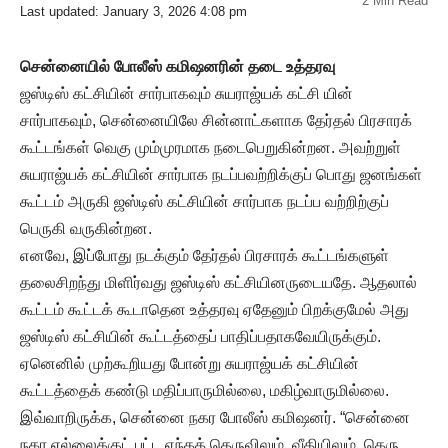
2 Min Read
Last updated: January 3, 2026 4:08 pm
சென்னையில் போலீஸ் கமிஷனரின் தடை உத்தரவு
ஜஸ்டிஸ் கட்சியின் சார்பாகவும் சுயராஜ்யக் கட்சி யின்
சார்பாகவும், சென்னையிலே சின்னாட்களாக தேர்தல் பிரசாரக்
கூட்டங்கள் வெகு மும்முரமாக நடைபெறுகின்றன. அவற்றுள்
சுயராஜ்யக் கட்சியின் சார்பாக நடப்பவற்றிக்குப் பொது ஜனங்கள்
கூட்டம் அருகி ஜஸ்டிஸ் கட்சியின் சார்பாக நடப்ப வற்றிற்குப்
பெருகி வருகின்றன.
எனவே, இப்போது நடக்கும் தேர்தல் பிரசாரக் கூட்டங்களுள்
தலைசிறந்து மிளிர்வது ஜஸ்டிஸ் கட்சியினருடையதே. ஆதலால்
கூட்டம் கூட்டக் கூடாதென உத்தரவு ஏதேனும் பிறக்குமேல் அது
ஜஸ்டிஸ் கட்சியின் கூட்டத்தைப் பாதிப்பதாகவேயிருக்கும்.
ஏனெனில் முற்கூறியது போன்று சுயராஜ்யக் கட்சியின்
கூட்டத்தைக் கண்டு மதிப்பாருமில்லை, மகிழ்வாருமில்லை.
இவ்வாறிருக்க, சென்னை நகர போலீஸ் கமிஷனர். “சென்னை
நகர எல்லைக்குட் பட்ட எந்தத் தெருவிலும், வீதியிலும், தெரு