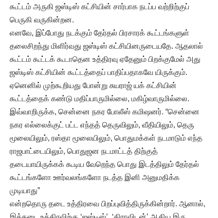
கூட்டம் அருகி ஜஸ்டிஸ் கட்சியின் சார்பாக நடப்ப வற்றிற்குப்
பெருகி வருகின்றன.
எனவே, இப்போது நடக்கும் தேர்தல் பிரசாரக் கூட்டங்களுள்
தலைசிறந்து மிளிர்வது ஜஸ்டிஸ் கட்சியினருடையதே. ஆதலால்
கூட்டம் கூட்டக் கூடாதென உத்திரவு ஏதேனும் பிறக்குமேல் அது
ஜஸ்டிஸ் கட்சியின் கூட்டத்தைப் பாதிப்பதாகவே யிருக்கும்.
ஏனெனில் முற்கூறியது போன்று சுயராஜ் யக் கட்சியின்
கூட்டத்தைக் கண்டு மதிப்பாருமில்லை, மகிழ்வாருமில்லை.
இவ்வாறிருக்க, சென்னை நகர போலீஸ் கமிஷனர். “சென்னை
நகர எல்லைக்குட் பட்ட எந்தத் தெருவிலும், வீதியிலும், தெரு
மூலையிலும், ரஸ்தா மூலையிலும், பொதுமக்கள் நடமாடும் எந்த
ராஜபாட்டையிலும், பொதுஜன நடமாட்டத் திற்குத்
தடையாயிருக்கக் கூடிய வேறெந்த பொது இடத்திலும் தேர்தல்
கூட்டங்களோ ஊர்வலங்களோ நடத்த இனி அனுமதிக்க
முடியாது”
என்றதொரு தடை உத்திரவை பிறப்புவித்திருக்கின்றார். ஆனால்,
இத்தடை உத்திரவிற்கு ‘ஜஸ்டிஸ்’, ‘திராவிடன்’ ஆகிய இரு