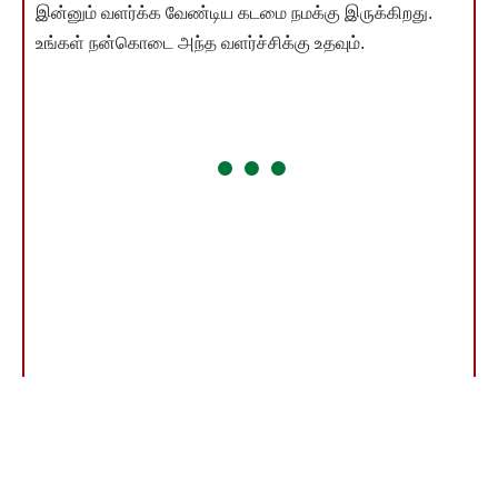
இன்னும் வளர்க்க வேண்டிய கடமை நமக்கு இருக்கிறது.
உங்கள் நன்கொடை அந்த வளர்ச்சிக்கு உதவும்.
தொகை எவ்வளவு என்பது முக்கியமல்ல! உங்கள் பங்களிப்பே
முக்கியம்! நீங்கள் தரும் ஒவ்வொரு ரூபாயும் சமூகநீதிச்
சுடரை ஒளிர வைக்கும். நன்றி!