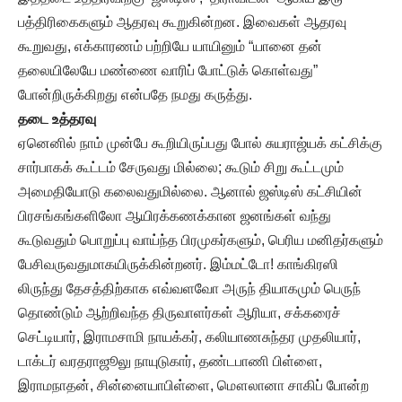
பத்திரிகைகளும் ஆதரவு கூறுகின்றன. இவைகள் ஆதரவு
கூறுவது, எக்காரணம் பற்றியே யாயினும் “யானை தன்
தலையிலேயே மண்ணை வாரிப் போட்டுக் கொள்வது”
போன்றிருக்கிறது என்பதே நமது கருத்து.
தடை உத்தரவு
ஏனெனில் நாம் முன்பே கூறியிருப்பது போல் சுயராஜ்யக் கட்சிக்கு
சார்பாகக் கூட்டம் சேருவது மில்லை; கூடும் சிறு கூட்டமும்
அமைதியோடு கலைவதுமில்லை. ஆனால் ஜஸ்டிஸ் கட்சியின்
பிரசங்கங்களிலோ ஆயிரக்கணக்கான ஜனங்கள் வந்து
கூடுவதும் பொறுப்பு வாய்ந்த பிரமுகர்களும், பெரிய மனிதர்களும்
பேசிவருவதுமாகயிருக்கின்றனர். இம்மட்டோ! காங்கிரஸி
லிருந்து தேசத்திற்காக எவ்வளவோ அருந் தியாகமும் பெருந்
தொண்டும் ஆற்றிவந்த திருவாளர்கள் ஆரியா, சக்கரைச்
செட்டியார், இராமசாமி நாயக்கர், கலியாணசுந்தர முதலியார்,
டாக்டர் வரதராஜூலு நாயுடுகார், தண்டபாணி பிள்ளை,
இராமநாதன், சின்னையாபிள்ளை, மௌலானா சாகிப் போன்ற