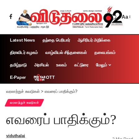
Aa
Latest News
தந்தை பெரியார்
ஆசிரியர் அறிக்கை
திராவிடர் கழகம்
வாழ்வியல் சிந்தனைகள்
தலையங்கம்
தமிழ்நாடு
அரசியல்
உலகம்
கட்டுரை
மேலும்
OTT
E-Paper
வரலாற்றுச் சுவடுகள்
>
எவரைப் பாதிக்கும்?
வரலாற்றுச் சுவடுகள்
எவரைப் பாதிக்கும்?
viduthalai