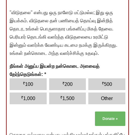
"விடுதலை" என்பது ஒரு நாளேடு மட்டுமல்ல; இது ஒரு
இயக்கம். விடுதலை தன் பணியைத் தொய்வு இன்றித்
தொடர, உங்கள் பொருளாதார பங்களிப்பு மிகத் தேவை.
பெரியார் தொடங்கி வளர்த்த விடுதலையை உரமிட்டு
இன்னும் வளர்க்க வேண்டிய கடமை நமக்கு இருக்கிறது.
உங்கள் நன்கொடை அந்த வளர்ச்சிக்கு உதவும்.
நீங்கள் அனுப்ப இயன்ற நன்கொடை அளவைத்
தேர்ந்தெடுங்கள்:
*
₹
₹
₹
100
200
500
₹
₹
1,000
1,500
Other
Donate
»
தொகை எவ்வளவு என்பது முக்கியமல்ல! உங்கள் பங்களிப்பே