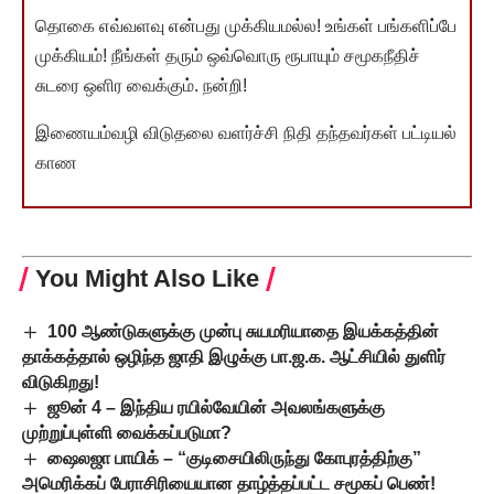
தொகை எவ்வளவு என்பது முக்கியமல்ல! உங்கள் பங்களிப்பே
முக்கியம்! நீங்கள் தரும் ஒவ்வொரு ரூபாயும் சமூகநீதிச்
சுடரை ஒளிர வைக்கும். நன்றி!
இணையம்வழி விடுதலை வளர்ச்சி நிதி தந்தவர்கள் பட்டியல்
காண
You Might Also Like
100 ஆண்டுகளுக்கு முன்பு சுயமரியாதை இயக்கத்தின்
தாக்கத்தால் ஒழிந்த ஜாதி இழுக்கு பா.ஜ.க. ஆட்சியில் துளிர்
விடுகிறது!
ஜூன் 4 – இந்திய ரயில்வேயின் அவலங்களுக்கு
முற்றுப்புள்ளி வைக்கப்படுமா?
ஷைலஜா பாயிக் – “குடிசையிலிருந்து கோபுரத்திற்கு”
அமெரிக்கப் பேராசிரியையான தாழ்த்தப்பட்ட சமூகப் பெண்!