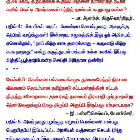
ரூ.40 கோடி தருவதாகக் கூறியும் அதனை நிராகரித்த நடிகர்
சுனில் ஷெட்டி அவர்களைப் பற்றித் தாங்கள் கூறுவது என்ன?
– பா. ஆனந்த், திருவொற்றியூர்.
பதில் 4: மிக மிகப் பாராட்ட வேண்டிய செயல்முறை. அவருக்கு
ஆயிரம் வாழ்த்துகள்! இன்றைய சமூகத்தில் இது ஓர் அதிசயம்.
ஏனென்றால், “நாய் விற்ற காசு குரைக்காது – கருவாடு விற்ற
காசு நாறாது” என்று கருத்துடன் மக்கள் உள்ள உலகில் இப்படி
அத்திப்பூத்தாற்போன்ற செய்தி அரிதான ஒன்றே!
• •
கேள்வி 5: சென்னை பல்கலைக்கழக துணைவேந்தர் நியமன
விவகாரம் தொடர்பான தமிழ்நாடு சட்டமன்றத்தின் சட்டத்
திருத்த மசோதாவை குடியரசுத் தலைவர் திரவுபதி முர்மு மூன்று
ஆண்டுகளுக்குப் பிறகு திருப்பி அனுப்பி இருப்பது ஏற்புடையதா?
– இ. பன்னீர்செல்வம், வேளச்சேரி.
பதில் 5: அவர் நமது பழங்குடி சமூகப் பெண்மணி என்பது
பெருமிதமே! இப்படிப்பட்ட அரசியல் வஞ்சனை செயல் (அது
உள்துறையைச் சார்ந்த முடிவு) அவமானகர, நியாயமற்ற