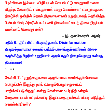
பிரச்சினை இல்லை. விழிப்புடன் செயல்பட்டு வலதுசாரிகளை
வீழ்த்த வேண்டும் என்பதுதான் நமது கொள்கை” என்று மதுரை
நிகழ்ச்சி ஒன்றில் தொல்.திருமாவளவன் உறுதியாகத் தெரிவித்த
பின்பும் சிலர் அவரின் கூட்டணி நிலைப்பாட்டைத் திசைதிருப்பும்
வண்ணம் பேசுவது ஏன்?
– இ. தனசேகரன், அரூர்.
பதில் 6: திட்டமிட்ட விஷமத்தனம். Disinformation –
விஷமத்தனமான தகவல் பரப்பும் பாசாங்குக்காரர்கள் ஆசை
எழுச்சித்தமிழரின் உறுதியால் ஒருபோதும் நிறைவேறாது என்பது
திண்ணம்!
• •
கேள்வி 7: “குழந்தைகளை ஒழுக்கமாக வளர்க்கும் மேலான
பொறுப்பில் இருந்து தாய் விலகும்போது சமுதாயம்
பாதிக்கப்படுகிறது” என்று சென்னை உயர் நீதிமன்றம்
வேதனையுடன் சுட்டிக்காட்டி இருப்பதை தாங்கள் எப்படி எடுத்துக்
கொள்கிறீர்கள்?