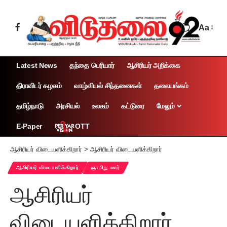
Aa
Latest News
தந்தை பெரியார்
ஆசிரியர் அறிக்கை
திராவிடர் கழகம்
வாழ்வியல் சிந்தனைகள்
தலையங்கம்
தமிழ்நாடு
அரசியல்
உலகம்
கட்டுரை
மேலும்
OTT
E-Paper
ஆசிரியர் விடையளிக்கிறார்
>
ஆசிரியர் விடையளிக்கிறார்
ஆசிரியர் விடையளிக்கிறார்
ஞாயிறு மலர்
ஆசிரியர்
விடையளிக்கிறார்