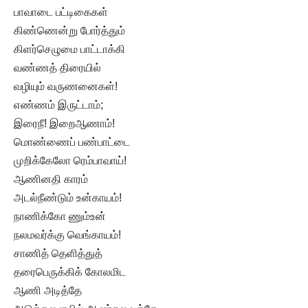
பாவாடை பட்டிகைகள்
கிண்ணென்று போர்த்தும்
கிளர்செழுமை பாட்டாக்கி
வண்ணத் திரையில்
வழியும் வருணனைகள்!
எண்ணம் இருட்டாம்;
இரைநீ! இறைஆணாம்!
மொண்ணைப் பண்பாட்டை
முறிக்கேலோ ரெம்பாவாய்!
ஆணினதி காரம்
அடல்நீண்டும் உன்காயம்!
நாணிக்கோ ணும்உன்
நலமவர்க்கு வெங்காயம்!
சாணித் தெளித்துத்
தரைபெருக்கிக் கோலமிட
ஆணி அடித்தே