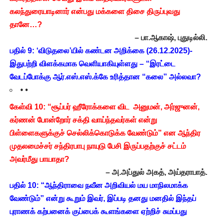
கலந்துரையாடினார் என்பது மக்களை திசை திருப்புவது
தானே…?
– பா.ஆகாஷ், புதுடில்லி.
பதில் 9: ‘விடுதலை’யில் கண்டன அறிக்கை (26.12.2025)-
இதுபற்றி விளக்கமாக வெளியாகியுள்ளது – “இரட்டை
வேடப்போக்கு ஆர்.எஸ்.எஸ்.க்கே உரித்தான “கலை” அல்லவா?
• •
கேள்வி 10: “சூப்பர் ஹீரோக்களை விட அனுமன், அர்ஜுனன்,
கர்ணன் போன்றோர் சக்தி வாய்ந்தவர்கள் என்று
பிள்ளைகளுக்குச் செல்லிக்கொடுக்க வேண்டும்” என ஆந்திர
முதலமைச்சர் சந்திரபாபு நாயுடு பேசி இருப்பதற்குச் சட்டம்
அவர்மீது பாயாதா?
– அ.அப்துல் அகத், அய்தராபாத்.
பதில் 10: “ஆந்திராவை நவீன அறிவியல் மய மாநிலமாக்க
வேண்டும்” என்று கூறும் இவர், இப்படி தனது மனதில் இந்தப்
புராணக் கற்பனைக் குப்பைக் கூளங்களை ஏற்றிச் சுமப்பது