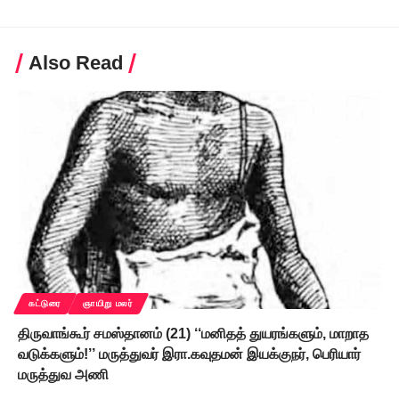
Also Read
கட்டுரை
ஞாயிறு மலர்
திருவாங்கூர் சமஸ்தானம் (21) ‘‘மனிதத் துயரங்களும், மாறாத
வடுக்களும்!’’ மருத்துவர் இரா.கவுதமன் இயக்குநர், பெரியார்
மருத்துவ அணி