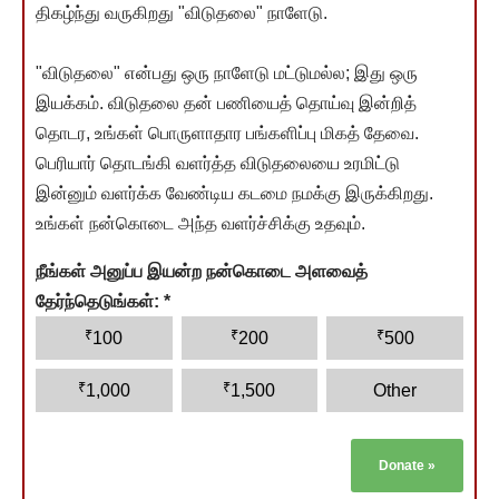
திகழ்ந்து வருகிறது "விடுதலை" நாளேடு.
"விடுதலை" என்பது ஒரு நாளேடு மட்டுமல்ல; இது ஒரு
இயக்கம். விடுதலை தன் பணியைத் தொய்வு இன்றித்
தொடர, உங்கள் பொருளாதார பங்களிப்பு மிகத் தேவை.
பெரியார் தொடங்கி வளர்த்த விடுதலையை உரமிட்டு
இன்னும் வளர்க்க வேண்டிய கடமை நமக்கு இருக்கிறது.
உங்கள் நன்கொடை அந்த வளர்ச்சிக்கு உதவும்.
நீங்கள் அனுப்ப இயன்ற நன்கொடை அளவைத்
தேர்ந்தெடுங்கள்:
*
₹
₹
₹
100
200
500
₹
₹
1,000
1,500
Other
Donate
»