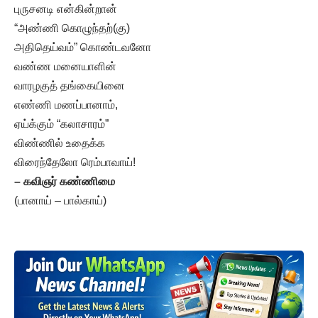
புருசனடி என்கின்றான்
“அண்ணி கொழுந்தற்(கு)
அதிதெய்வம்” கொண்டவனோ
வண்ண மனையாளின்
வாரழகுத் தங்கையினை
எண்ணி மணப்பானாம்,
ஏய்க்கும் “கலாசாரம்”
விண்ணில் உதைக்க
விரைந்தேலோ ரெம்பாவாய்!
– கவிஞர் கண்ணிமை
(பானாய் – பால்காய்)