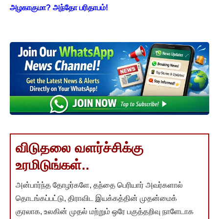
அழகாகுமா? அந்தோ பரிதாபம்!
விடுதலை வளர்ச்சிக்கு
உரமிடுங்கள்..
அன்பார்ந்த தோழர்களே, தந்தை பெரியார் அவர்களால்
தொடங்கப்பட்டு, திராவிட இயக்கத்தின் முதன்மைக்
குரலாக, உலகின் முதல் மற்றும் ஒரே பகுத்தறிவு நாளேடாக