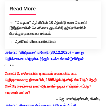
Read More
“அவதார” ஆட்சியின் 10 ஆண்டு கால அவலம்!
[இந்தியாவின் வெனிஸா புதுடில்லி!] த(க)ண்ணீரில்
மிதக்கும் தலைநகர மக்கள்
ஆசிரியர் விடையளிக்கிறார்
பதில் 2: ‘விடுதலை’ நாளேடு (30.12.2025) – எனது
அறிக்கையை அருள்கூர்ந்துப் படிக்க வேண்டுகிறேன்.
• •
கேள்வி 3: எலெக்ட்ரிக் டிராம்கள் லண்டனில் கூட
அறிமுகமாகாத நிலையில், 1895ஆம் ஆண்டு மே 7ஆம் தேதி
அன்றே சென்னை நகர வீதிகளில் ஓடின என்றால், எப்படி?
காரணம் என்ன?
– ஜெ. பாண்டுரங்கன், கிண்டி.
பதில் 3: விஞ்ஞான விந்தையும், பிரிட்டிஷ் ஆட்சி