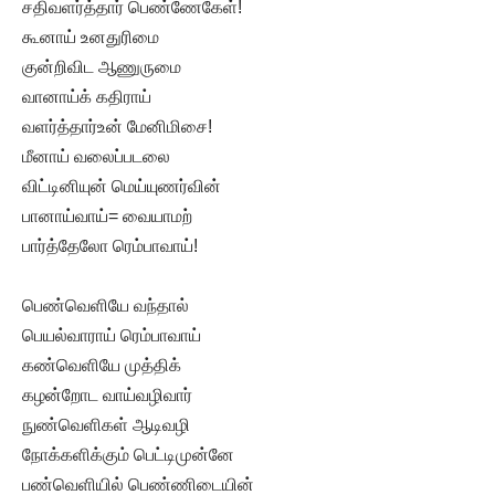
சதிவளர்த்தார் பெண்ணேகேள்!
கூனாய் உனதுரிமை
குன்றிவிட ஆணுருமை
வானாய்க் கதிராய்
வளர்த்தார்உன் மேனிமிசை!
மீனாய் வலைப்படலை
விட்டினியுன் மெய்யுணர்வின்
பானாய்வாய்
=
வையாமற்
பார்த்தேலோ ரெம்பாவாய்!
பெண்வெளியே வந்தால்
பெயல்வாராய் ரெம்பாவாய்
கண்வெளியே முத்திக்
கழன்றோட வாய்வழிவார்
நுண்வெளிகள் ஆடிவழி
நோக்களிக்கும் பெட்டிமுன்னே
பண்வெளியில் பெண்ணிடையின்