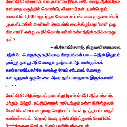
கேள்வி 8: விவசாயி ஏழையானால் இந்த நாடே ஏழை ஆகிவிடும்
என்பதை கருத்தில் கொண்டு, விவசாயிகள் பயன்பெறும்
வகையில் 1,000 உழவர் நல சேவை மய்யங்களை முதலமைச்சர்
மு.க.ஸ்டாலின் அவர்கள் தொடங்கி வைத்திருப்பது ‘நான் ஒரு
விவசாயி’ என்று கூறிக்கொள்பவரின் உள்ளத்தில் உதிக்காதது
ஏன்?
– கி.கோவிந்தராஜ், திருவண்ணாமலை.
பதில் 8: அவருக்கு உதிக்காத விஷயங்கள் பல – அதில் இதுவும்
ஒன்று!
தனது அப்போதைய நாற்காலி ஆடாமலிருக்கக்
கண்காணிப்பதற்கே தனக்கு நேரம் சரியாகப் போனது
என்பதுதான் ஒருவேளை அவர் தரப்பு வாதமாக இருக்கலாம்!
• •
கேள்வி 9: கிறிஸ்துமஸ் நாளன்று (டிசம்பர்-25) ஆர்.எஸ்.எஸ்.
மற்றும் பிஜேபி. கட்சியினரால் நாடெங்கும் உள்ள கிறிஸ்துவக்
கோயில்களில் வன்முறை வெறியாட்டங்கள் நடத்தப்பட்டதைக்
கண்டிக்காமல், பிரதமர் மோடி டில்லி கிறிஸ்துவக் கோயிலில்
பிரார்த்தனை செய்து இளம் பாதிரியார்களுடன்