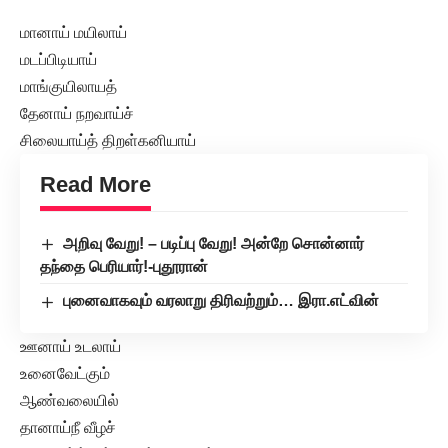
மானாய் மயிலாய்
மடப்பிடியாய்
மாங்குயிலாயத்
தேனாய் நறவாய்ச்
சிலையாய்த் திறள்கனியாய்
Read More
அறிவு வேறு! – படிப்பு வேறு! அன்றே சொன்னார்
தந்தை பெரியார்!-புதூரான்
புனைவாகவும் வரலாறு திரிவற்றும்… இரா.எட்வின்
ஊனாய் உடலாய்
உனைவேட்கும்
ஆண்வலையில்
தானாய்நீ வீழச்